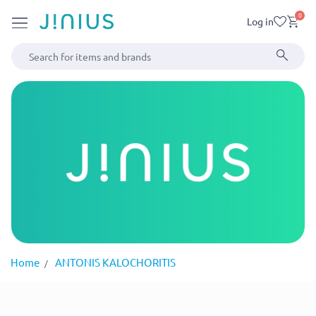
0
Log in
Home
ANTONIS KALOCHORITIS