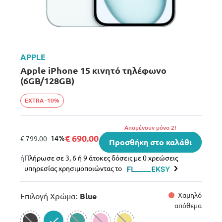
APPLE
Apple iPhone 15 κινητό τηλέφωνο
(6GB/128GB)
EXTRA -10%
Aπομένουν μόνο 2!
€ 690.00
από
σε
- 14%
€ 799.00
Προσθήκη στο καλάθι
ή
Πλήρωσε σε 3, 6 ή 9 άτοκες δόσεις με 0 χρεώσεις
υπηρεσίας χρησιμοποιώντας το
Χαμηλό
Επιλογή Χρώμα:
Blue
απόθεμα