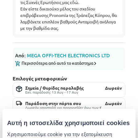
τις Συχνές Ερωτήσεις μας
εδώ
.
Εάν είστε δικαιούχο μέλος του σχεδίου
επιβράβευσης Pronomia της Τράπεζας Κύπρου, θα
λαμβάνετε επιπλέον βαθμούς Ανταμοιβή ανάλογα
με την βαθμίδα σας.
Από:
MEGA OFFI-TECH ELECTRONICS LTD
Περισσότερα από αυτό το κατάστημα
Επιλογές μεταφορικών
Σημεία / Θυρίδες παραλαβής
Δωρεάν
Εκτ. παράδοση: 13 Αυγ - 17 Αυγ
Παράδοση στην πόρτα σου
Δωρεάν
Δωρεάν αποστολή για παραγγελίες άνω των €
85.00 από το MEGA OFFI-TECH ELECTRONICS
LTD
Εκτ. παράδοση: 13 Αυγ - 18 Αυγ
Αυτή η ιστοσελίδα χρησιμοποιεί cookies
Χρησιμοποιούμε cookie για την εξατομίκευση