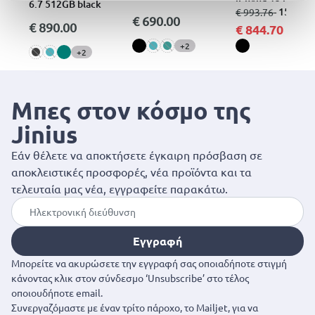
6.7 512GB black
τηλέφωνο
από
σε
- 15%
€ 993.76
€ 690.00
5G(6GB/128GB)
€ 890.00
€ 844.70
+2
+2
Μπες στον κόσμο της
Jinius
Εάν θέλετε να αποκτήσετε έγκαιρη πρόσβαση σε
αποκλειστικές προσφορές, νέα προϊόντα και τα
τελευταία μας νέα, εγγραφείτε παρακάτω.
Εγγραφή
Μπορείτε να ακυρώσετε την εγγραφή σας οποιαδήποτε στιγμή
κάνοντας κλικ στον σύνδεσμο ‘Unsubscribe’ στο τέλος
οποιουδήποτε email.
Συνεργαζόμαστε με έναν τρίτο πάροχο, το Mailjet, για να