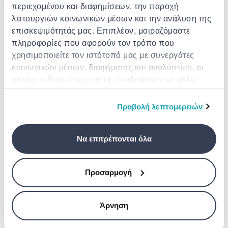
Περιγραφή
περιεχομένου και διαφημίσεων, την παροχή
λειτουργιών κοινωνικών μέσων και την ανάλυση της
επισκεψιμότητάς μας. Επιπλέον, μοιραζόμαστε
Χαρακτηριστικά
πληροφορίες που αφορούν τον τρόπο που
χρησιμοποιείτε τον ιστότοπό μας με συνεργάτες
κοινωνικών μέσων, διαφήμισης και αναλύσεων, οι
Λεπτομέρειες
οποίοι ενδεχομένως να τις συνδυάσουν με άλλες
πληροφορίες που τους έχετε παραχωρήσει ή τις
Παρόμοια προϊόντα
οποίες έχουν συλλέξει σε σχέση με την από μέρους
Προβολή λεπτομερειών
- 15%
σας χρήση των υπηρεσιών τους.
Να επιτρέπονται όλα
Προσαρμογή
EXTRA -10%
EXTRA -10%
EXTRA -10%
Άρνηση
APPLE
APPLE
APPLE
iPhone 15 128GB
Apple mtp03zd/a
Apple iPhone 15 plus
iPhone 15 κινητό