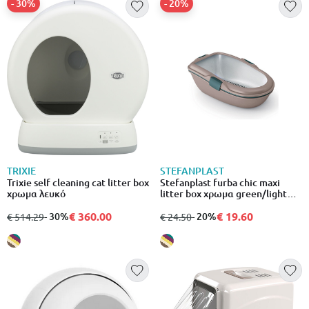
- 30%
- 20%
TRIXIE
STEFANPLAST
Trixie self cleaning cat litter box
Stefanplast furba chic maxi
χρωμα λευκό
litter box χρωμα green/light
gray
€ 360.00
€ 19.60
από
σε
- 30%
από
σε
- 20%
€ 514.29
€ 24.50