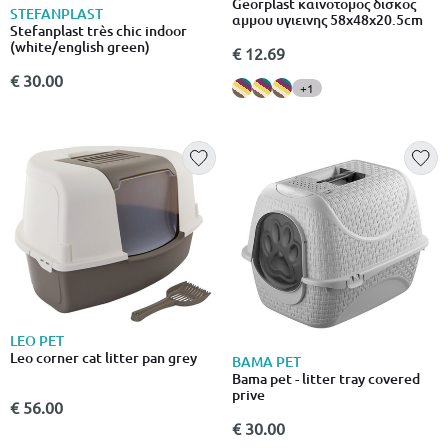
Georplast καινοτομος δισκος
STEFANPLAST
αμμου υγιεινης 58x48x20.5cm
Stefanplast très chic indoor
(white/english green)
€ 12.69
€ 30.00
+1
LEO PET
Leo corner cat litter pan grey
BAMA PET
Bama pet - litter tray covered
prive
€ 56.00
€ 30.00