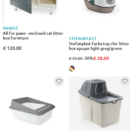
PAWISE
All for paws - enclosed cat litter
box furniture
STEFANPLAST
Stefanplast furba top chic litter
€ 120.00
box χρωμα light grey/green
€ 28.00
από
σε
- 20%
€ 35.00