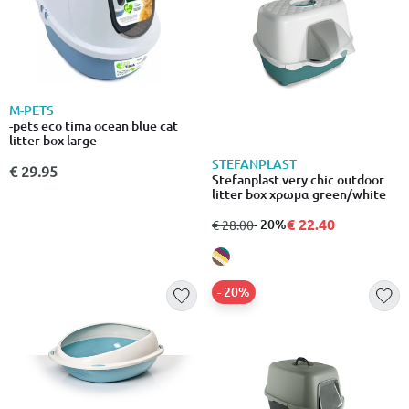
M-PETS
-pets eco tima ocean blue cat
litter box large
STEFANPLAST
€ 29.95
Stefanplast very chic outdoor
litter box χρωμα green/white
€ 22.40
από
σε
- 20%
€ 28.00
- 20%