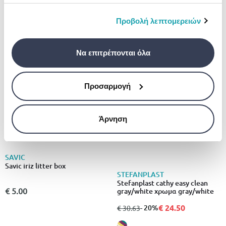
πληροφορίες που τους έχετε παραχωρήσει ή τις
€ 19.60
από
σε
- 20%
€ 24.50
οποίες έχουν συλλέξει σε σχέση με την από μέρους
Προβολή λεπτομερειών
σας χρήση των υπηρεσιών τους.
- 20%
Να επιτρέπονται όλα
Προσαρμογή
Άρνηση
SAVIC
Savic iriz litter box
STEFANPLAST
Stefanplast cathy easy clean
€ 5.00
gray/white χρωμα gray/white
€ 24.50
από
σε
- 20%
€ 30.63