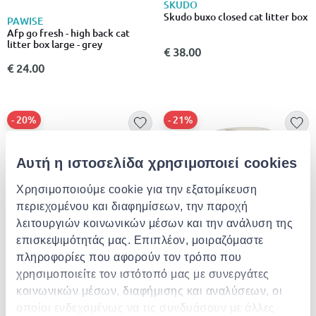
SKUDO
Skudo buxo closed cat litter box
PAWISE
Afp go fresh - high back cat
litter box large - grey
€ 38.00
€ 24.00
- 20%
- 21%
Αυτή η ιστοσελίδα χρησιμοποιεί cookies
Χρησιμοποιούμε cookie για την εξατομίκευση
περιεχομένου και διαφημίσεων, την παροχή
λειτουργιών κοινωνικών μέσων και την ανάλυση της
GEORPLAST
επισκεψιμότητάς μας. Επιπλέον, μοιραζόμαστε
Georplast μικρη τουαλετα με
πληροφορίες που αφορούν τον τρόπο που
χερι
χρησιμοποιείτε τον ιστότοπό μας με συνεργάτες
€ 11.99
από
σε
- 21%
€ 15.19
STEFANPLAST
κοινωνικών μέσων, διαφήμισης και αναλύσεων, οι
Stefanplast transport wiva cat
οποίοι ενδεχομένως να τις συνδυάσουν με άλλες
+1