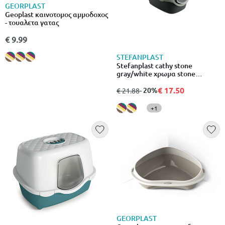
GEORPLAST
Geoplast καινοτομος αμμοδοχος
- τουαλετα γατας
€ 9.99
STEFANPLAST
Stefanplast cathy stone
gray/white χρωμα stone
gray/white
€ 17.50
από
σε
- 20%
€ 21.88
+1
GEORPLAST