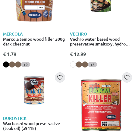
MERCOLA
VECHRO
Mercola tempo wood filler 200g
Vechro water based wood
dark chestnut
preservative smaltoxyl hydro
750ml dark mohagony
€ 1.79
€ 12.99
+9
+8
DUROSTICK
Wax based wood preservative
(teak oil) (a9418)