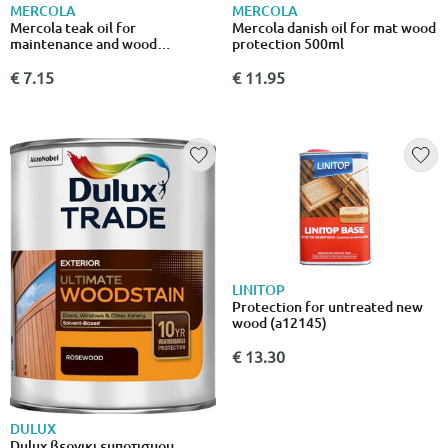
MERCOLA
MERCOLA
Mercola teak oil for
Mercola danish oil for mat wood
maintenance and wood
protection 500ml
protection 500ml
€ 7.15
€ 11.95
LINITOP
Protection for untreated new
wood (a12145)
€ 13.30
DULUX
Dulux βερνικι εμποτισμου