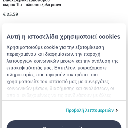
χωρου 1ltr - πλουσιο ξυλο μαονι
€ 25.59
Αυτή η ιστοσελίδα χρησιμοποιεί cookies
Χρησιμοποιούμε cookie για την εξατομίκευση
περιεχομένου και διαφημίσεων, την παροχή
λειτουργιών κοινωνικών μέσων και την ανάλυση της
επισκεψιμότητάς μας. Επιπλέον, μοιραζόμαστε
πληροφορίες που αφορούν τον τρόπο που
χρησιμοποιείτε τον ιστότοπό μας με συνεργάτες
κοινωνικών μέσων, διαφήμισης και αναλύσεων, οι
MERCOLA
Bartoline boiled linen oil 500ml
Mercola deck oil oil for
οποίοι ενδεχομένως να τις συνδυάσουν με άλλες
transparent wooden floors 2.5lt
πληροφορίες που τους έχετε παραχωρήσει ή τις
€ 6.95
€ 11.95
οποίες έχουν συλλέξει σε σχέση με την από μέρους
Προβολή λεπτομερειών
σας χρήση των υπηρεσιών τους.