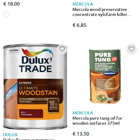
€ 18.00
MERCOLA
Mercola wood preservative
concentrate xylofarm killer
aqua 2,5l
€ 6.85
MERCOLA
Mercola pure tung oil for
wooden surfaces 375ml
€ 13.50
DULUX
Dulux βερνικι εμποτισμου