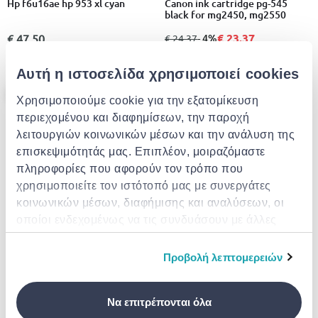
Hp f6u16ae hp 953 xl cyan
Canon ink cartridge pg-545
black for mg2450, mg2550
€ 23.37
€ 47.50
από
σε
- 4%
€ 24.37
Αυτή η ιστοσελίδα χρησιμοποιεί cookies
- 13%
Χρησιμοποιούμε cookie για την εξατομίκευση
περιεχομένου και διαφημίσεων, την παροχή
λειτουργιών κοινωνικών μέσων και την ανάλυση της
επισκεψιμότητάς μας. Επιπλέον, μοιραζόμαστε
πληροφορίες που αφορούν τον τρόπο που
χρησιμοποιείτε τον ιστότοπό μας με συνεργάτες
κοινωνικών μέσων, διαφήμισης και αναλύσεων, οι
EXTRA -10%
EXTRA -10%
οποίοι ενδεχομένως να τις συνδυάσουν με άλλες
πληροφορίες που τους έχετε παραχωρήσει ή τις
HP
CANON
Hp 3ja30ae hp 963xl black
Pg-545 black
οποίες έχουν συλλέξει σε σχέση με την από μέρους
Προβολή λεπτομερειών
σας χρήση των υπηρεσιών τους.
€ 59.94
από
σε
- 13%
€ 17.89
€ 68.51
Να επιτρέπονται όλα