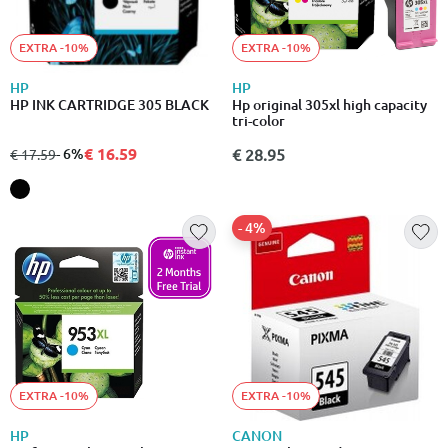
EXTRA -10%
EXTRA -10%
HP
HP
HP INK CARTRIDGE 305 BLACK
Hp original 305xl high capacity
tri-color
€ 16.59
από
σε
- 6%
€ 28.95
€ 17.59
- 4%
EXTRA -10%
EXTRA -10%
HP
CANON