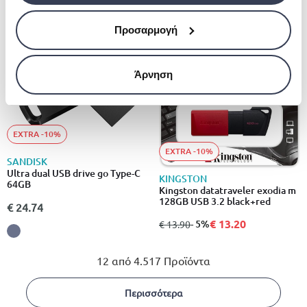
- 5%
Προσαρμογή
Άρνηση
EXTRA -10%
EXTRA -10%
SANDISK
Ultra dual USB drive go Type-C
KINGSTON
64GB
Kingston datatraveler exodia m
128GB USB 3.2 black+red
€ 24.74
€ 13.20
από
σε
- 5%
€ 13.90
12 από 4.517 Προϊόντα
Περισσότερα