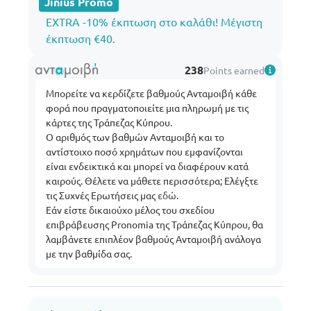
Jinius Promo
EXTRA -10% έκπτωση στο καλάθι! Μέγιστη
έκπτωση €40.
238
Points earned
Μπορείτε να κερδίζετε βαθμούς Ανταμοιβή κάθε
φορά που πραγματοποιείτε μια πληρωμή με τις
κάρτες της Τράπεζας Κύπρου.
Ο αριθμός των βαθμών Ανταμοιβή και το
αντίστοιχο ποσό χρημάτων που εμφανίζονται
είναι ενδεικτικά και μπορεί να διαφέρουν κατά
καιρούς. Θέλετε να μάθετε περισσότερα; Ελέγξτε
τις Συχνές Ερωτήσεις μας
εδώ
.
Εάν είστε δικαιούχο μέλος του σχεδίου
επιβράβευσης Pronomia της Τράπεζας Κύπρου, θα
λαμβάνετε επιπλέον βαθμούς Ανταμοιβή ανάλογα
με την βαθμίδα σας.