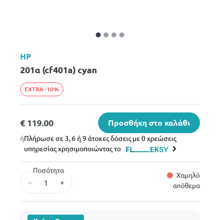
HP
201α (cf401a) cyan
EXTRA -10%
€ 119.00
Προσθήκη στο καλάθι
ή
Πλήρωσε σε 3, 6 ή 9 άτοκες δόσεις με 0 χρεώσεις
υπηρεσίας χρησιμοποιώντας το
Ποσότητα
Χαμηλό
–
+
απόθεμα