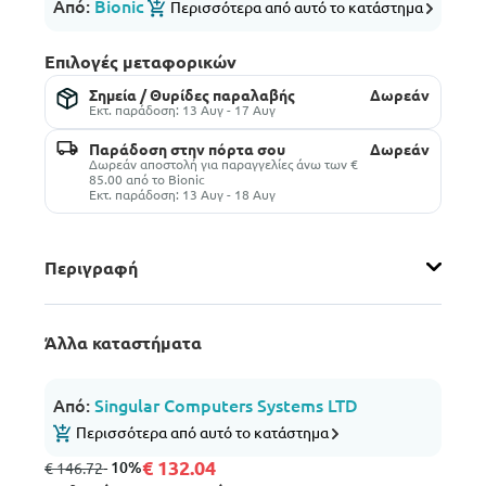
Από:
Bionic
Περισσότερα από αυτό το κατάστημα
Επιλογές μεταφορικών
Σημεία / Θυρίδες παραλαβής
Δωρεάν
Εκτ. παράδοση: 13 Αυγ - 17 Αυγ
Παράδοση στην πόρτα σου
Δωρεάν
Δωρεάν αποστολή για παραγγελίες άνω των €
85.00 από το Bionic
Εκτ. παράδοση: 13 Αυγ - 18 Αυγ
Περιγραφή
Άλλα καταστήματα
Από:
Singular Computers Systems LTD
Περισσότερα από αυτό το κατάστημα
€ 132.04
από
σε
- 10%
€ 146.72