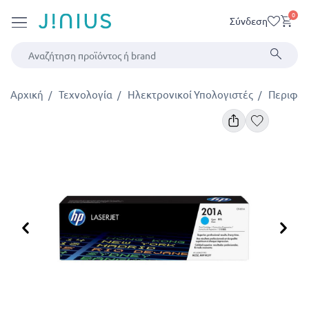
0
Σύνδεση
Αρχική
Τεχνολογία
Ηλεκτρονικοί Υπολογιστές
Περιφερ
Προηγούμενο
Επ