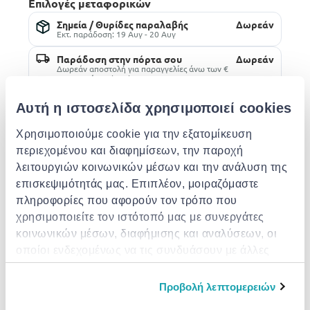
Επιλογές μεταφορικών
Σημεία / Θυρίδες παραλαβής
Δωρεάν
Εκτ. παράδοση: 19 Αυγ - 20 Αυγ
Παράδοση στην πόρτα σου
Δωρεάν
Δωρεάν αποστολή για παραγγελίες άνω των €
85.00 από το Singular Computers Systems
LTD
Εκτ. παράδοση: 19 Αυγ - 21 Αυγ
Αυτή η ιστοσελίδα χρησιμοποιεί cookies
Προσθήκη στο καλάθι
Χρησιμοποιούμε cookie για την εξατομίκευση
περιεχομένου και διαφημίσεων, την παροχή
λειτουργιών κοινωνικών μέσων και την ανάλυση της
επισκεψιμότητάς μας. Επιπλέον, μοιραζόμαστε
Λεπτομέρειες
πληροφορίες που αφορούν τον τρόπο που
χρησιμοποιείτε τον ιστότοπό μας με συνεργάτες
κοινωνικών μέσων, διαφήμισης και αναλύσεων, οι
Highlights προϊόντος
οποίοι ενδεχομένως να τις συνδυάσουν με άλλες
πληροφορίες που τους έχετε παραχωρήσει ή τις
Legendary performance
οποίες έχουν συλλέξει σε σχέση με την από μέρους
Trust Original HP Toner for impactful prints and
Προβολή λεπτομερειών
σας χρήση των υπηρεσιών τους.
exceptional printing performance you can count