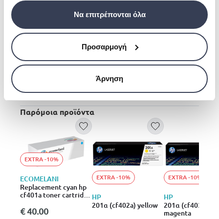
on.
Να επιτρέπονται όλα
Reliable, professional quality.
With Original HP Toner you get consistent,
uninterrupted printing that keeps you on task.
Προσαρμογή
Defining moments, vibrant results.
Represent your business ideas with top-quality
color prints, and make your work stand out from
Άρνηση
the rest.
Παρόμοια προϊόντα
EXTRA -10%
EXTRA -10%
EXTRA -10%
ECOMELANI
Replacement cyan hp
cf401a toner cartridge
HP
HP
201a
201α (cf402a) yellow
201α (cf403a)
€ 40.00
magenta