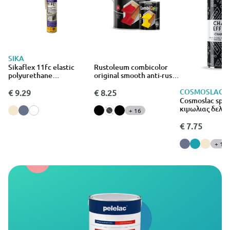
SIKA
Sikaflex 11fc elastic
Rustoleum combicolor
polyurethane
original smooth anti-rust
multipurpose seal 300ml
primer and topcoat 250ml
COSMOSLAC
white
red
€ 9.29
€ 8.25
Cosmoslac spra
κιμωλιας δελφι
+ 16
400ml
€ 7.75
+ 11