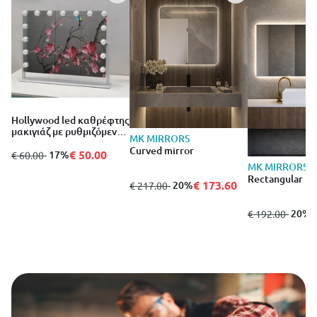
Hollywood led καθρέφτης
μακιγιάζ με ρυθμιζόμενο
MK MIRRORS
φως
Curved mirror
€ 50.00
από
σε
- 17%
€ 60.00
MK MIRRORS
Rectangular mi
€ 173.60
από
σε
- 20%
€ 217.00
€
από
σε
- 20%
€ 192.00