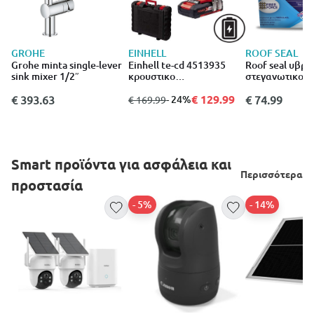
GROHE
EINHELL
ROOF SEAL
Grohe minta single-lever
Einhell te-cd 4513935
Roof seal υβρι
sink mixer 1/2″
κρουστικο
στεγανωτικο τ
δραπανοκατσαβιδο
ετων 10l - λευκ
μπαταριας 18v 2x2ah
€ 129.99
€ 393.63
από
σε
- 24%
€ 74.99
€ 169.99
Smart προϊόντα για ασφάλεια και
Περισσότερα
προστασία
- 5%
- 14%