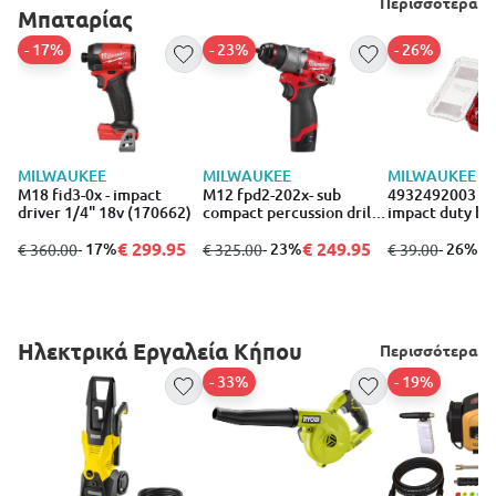
Περισσότερα
Μπαταρίας
- 17%
- 23%
- 26%
MILWAUKEE
MILWAUKEE
MILWAUKEE
M18 fid3-0x - impact
M12 fpd2-202x- sub
4932492003 - 
driver 1/4" 18v (170662)
compact percussion drill
impact duty bit
12v (169960)
(35pcs) (1700
€ 299.95
€ 249.95
€ 
από
σε
- 17%
από
σε
- 23%
από
σε
- 26%
€ 360.00
€ 325.00
€ 39.00
Ηλεκτρικά Εργαλεία Κήπου
Περισσότερα
- 33%
- 19%