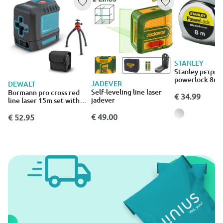
STANLEY
Stanley μετρητι
powerlock 8m
JADEVER
DEWALT
Self-leveling line laser
Bormann pro cross red
€ 34.99
jadever
line laser 15m set with
flexible mini tripod 30cm
bdm6700
€ 49.00
€ 52.95