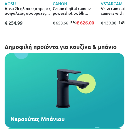
AOSU
CANON
VSTARCAM
Aosu 2k ηλιακες καμερες
Canon digital camera
Vstarcam outd
ασφαλειας ασυρματες
powershot px blk
camera with so
εξωτερικου χωρου με
essential kit
ip66 waterproo
σταθμο βασης
€ 626.00
€
€ 254.99
από
σε
- 5%
από
σε
- 14%
€ 658.66
€ 139.00
Δημοφιλή προϊόντα για κουζίνα & μπάνιο
Νεροχύτες Μπάνιου