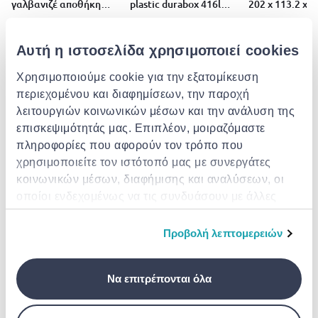
γαλβανιζέ αποθήκη
plastic durabox 416l
202 x 113.2 x 
κήπου 6x8ft, 4.4m²,
brown
gray
l183xw240xh180cm
€ 49.99
€
€ 399.00
από
σε
- 13%
από
σε
- 27%
€ 57.50
€ 659.00
Αυτή η ιστοσελίδα χρησιμοποιεί cookies
Χρησιμοποιούμε cookie για την εξατομίκευση
Εξερεύνησε μια τεράστια ποικιλία από
περιεχομένου και διαφημίσεων, την παροχή
λειτουργιών κοινωνικών μέσων και την ανάλυση της
Μπογιές
επισκεψιμότητάς μας. Επιπλέον, μοιραζόμαστε
πληροφορίες που αφορούν τον τρόπο που
χρησιμοποιείτε τον ιστότοπό μας με συνεργάτες
κοινωνικών μέσων, διαφήμισης και αναλύσεων, οι
οποίοι ενδεχομένως να τις συνδυάσουν με άλλες
πληροφορίες που τους έχετε παραχωρήσει ή τις
οποίες έχουν συλλέξει σε σχέση με την από μέρους
Προβολή λεπτομερειών
σας χρήση των υπηρεσιών τους.
Να επιτρέπονται όλα
Πρόσοψη / Σοβάδες