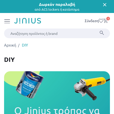
Δωρεάν παράδοση
για αγορές άνω των
€85 ανά κατάστημα
0
Σύνδεση
Αρχική
DIY
DIY