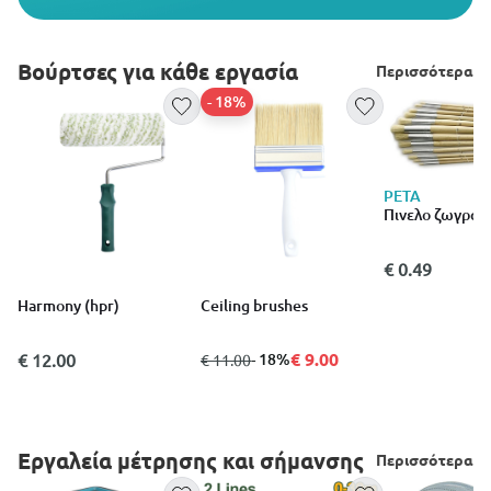
Βούρτσες για κάθε εργασία
Περισσότερα
- 18%
PETA
Πινελο ζωγραφ
€ 0.49
Harmony (hpr)
Ceiling brushes
€ 9.00
€ 12.00
από
σε
- 18%
€ 11.00
Εργαλεία μέτρησης και σήμανσης
Περισσότερα