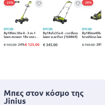
- 24%
- 28%
RYOBI
RYOBI
RYOBI
Ry18lmc30a-0 - 3-in-1
Ry18sfx35a-0 - cordless
Ry18lmx40b-24
lawn mower 18v one+
lawn scarifier (168869)
brushless law
30cm (172612)
(169653)
€ 125.00
€
από
σε
- 24%
€ 345.00
από
σε
- 28%
€ 165.00
€ 760.00
Μπες στον κόσμο της
Jinius