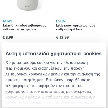
TATAY
ESTIA
Tatay θηκη οδοντοβουρτσας
Estia κουτι οργανωσης με
soft - λευκο περγαμον
καθρεφτη - black
€ 8.99
€ 12.99
Αυτή η ιστοσελίδα χρησιμοποιεί cookies
Χρησιμοποιούμε cookie για την εξατομίκευση
περιεχομένου και διαφημίσεων, την παροχή
λειτουργιών κοινωνικών μέσων και την ανάλυση της
επισκεψιμότητάς μας. Επιπλέον, μοιραζόμαστε
πληροφορίες που αφορούν τον τρόπο που
χρησιμοποιείτε τον ιστότοπό μας με συνεργάτες
κοινωνικών μέσων, διαφήμισης και αναλύσεων, οι
BISK
οποίοι ενδεχομένως να τις συνδυάσουν με άλλες
Bisk rado basin brush with