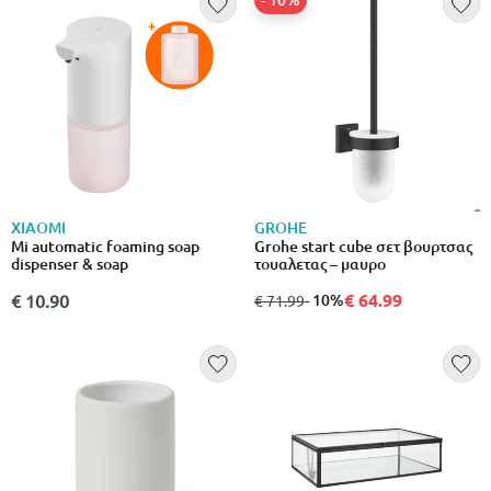
XIAOMI
GROHE
Mi automatic foaming soap
Grohe start cube σετ βουρτσας
dispenser & soap
τουαλετας – μαυρο
€ 64.99
€ 10.90
από
σε
- 10%
€ 71.99