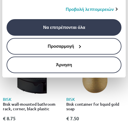
bamboo lid black
πληροφορίες που τους έχετε παραχωρήσει ή τις
TATAY
οποίες έχουν συλλέξει σε σχέση με την από μέρους
Προβολή λεπτομερειών
€ 5.99
Tatay δοχειο υγρου σαπουνιου
nest ανθρακι
σας χρήση των υπηρεσιών τους.
€ 29.00
Να επιτρέπονται όλα
Προσαρμογή
Άρνηση
BISK
BISK
Bisk wall-mounted bathroom
Bisk container for liquid gold
rack, corner, black plastic
soap
€ 8.75
€ 7.50