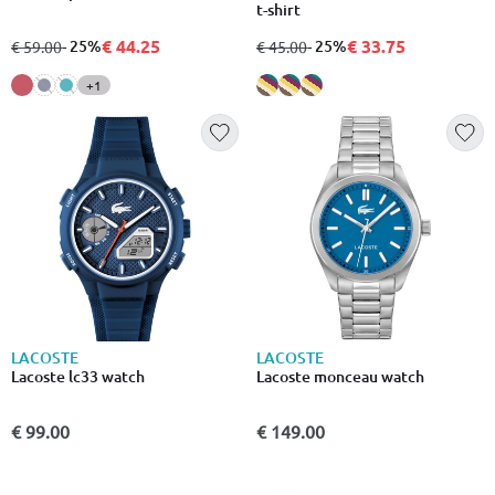
t-shirt
€ 44.25
€ 33.75
από
σε
- 25%
από
σε
- 25%
€ 59.00
€ 45.00
+1
LACOSTE
LACOSTE
Lacoste lc33 watch
Lacoste monceau watch
€ 99.00
€ 149.00