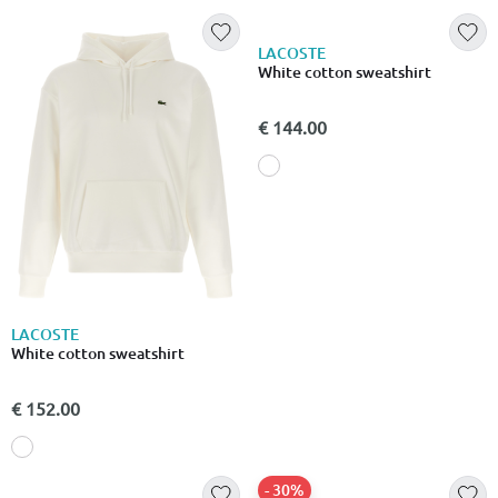
Lacoste ladycroc watch
€ 229.00
LACOSTE
Lacoste mainsail watch
€ 159.00