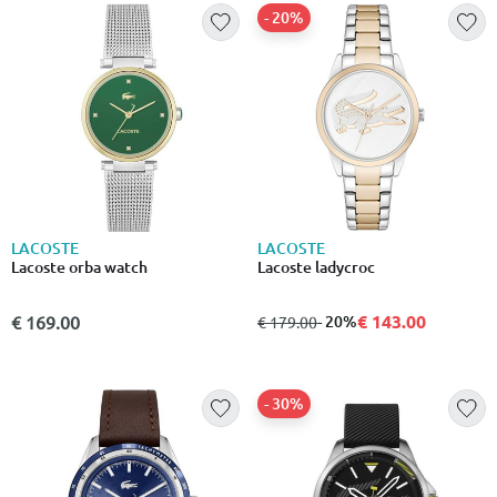
- 20%
LACOSTE
LACOSTE
Lacoste orba watch
Lacoste ladycroc
€ 143.00
€ 169.00
από
σε
- 20%
€ 179.00
- 30%