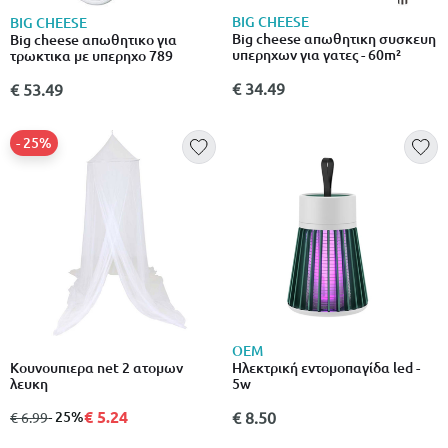
BIG CHEESE
BIG CHEESE
Big cheese απωθητικη συσκευη
Big cheese απωθητικο για
υπερηχων για γατες - 60m²
τρωκτικα με υπερηχο 789
€ 34.49
€ 53.49
- 25%
OEM
Κουνουπιερα net 2 ατομων
Ηλεκτρική εντομοπαγίδα led -
λευκη
5w
€ 5.24
από
σε
- 25%
€ 8.50
€ 6.99