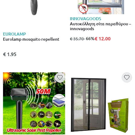
INNOVAGOODS
Αυτοκόλλητη σίτα παραθύρου –
innovagoods
EUROLAMP
€ 12.00
από
σε
- 66%
€ 35.70
Eurolamp mosquito repellent
€ 1.95