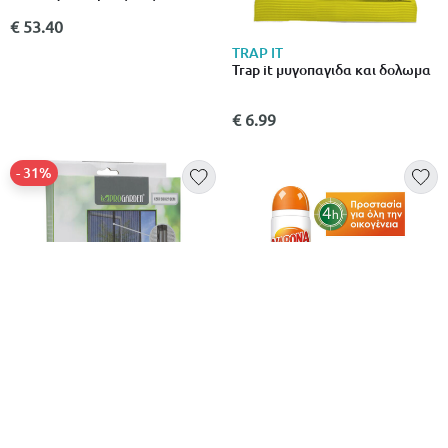
€ 53.40
TRAP IT
Trap it μυγοπαγιδα και δολωμα
€ 6.99
- 31%
Σιτα πορτας 2 τεμαχιων - μαυρη
Vapona απωθητικο κουνουπιων
για το σωμα 100ml
€ 3.99
από
σε
- 31%
€ 4.99
€ 5.79