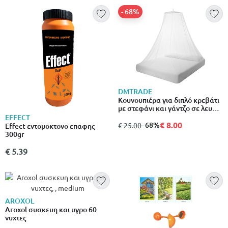
- 68%
DMTRADE
Κουνουπιέρα για διπλό κρεβάτι
με στεφάνι και γάντζο σε λευκό
χρώμα – cb
EFFECT
€ 8.00
από
σε
- 68%
€ 25.00
Effect εντομοκτονο επαφης
300gr
€ 5.39
AROXOL
Aroxol συσκευη και υγρο 60
νυχτες