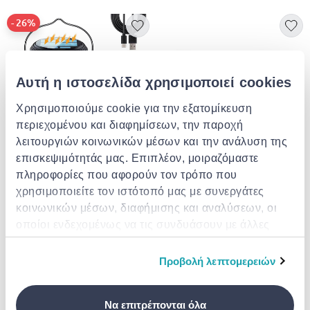
- 26%
Αυτή η ιστοσελίδα χρησιμοποιεί cookies
Χρησιμοποιούμε cookie για την εξατομίκευση
περιεχομένου και διαφημίσεων, την παροχή
λειτουργιών κοινωνικών μέσων και την ανάλυση της
επισκεψιμότητάς μας. Επιπλέον, μοιραζόμαστε
DMTRADE
πληροφορίες που αφορούν τον τρόπο που
Επαναφορτιζόμενη ηλιακή
Gel για μυρμηγκια 30gr
λάμπα εξολόθρευσης
χρησιμοποιείτε τον ιστότοπό μας με συνεργάτες
κουνουπιών και εντόμων
κοινωνικών μέσων, διαφήμισης και αναλύσεων, οι
€ 35.00
από
σε
- 26%
€ 26.99
€ 47.00
οποίοι ενδεχομένως να τις συνδυάσουν με άλλες
πληροφορίες που τους έχετε παραχωρήσει ή τις
οποίες έχουν συλλέξει σε σχέση με την από μέρους
Προβολή λεπτομερειών
σας χρήση των υπηρεσιών τους.
Να επιτρέπονται όλα