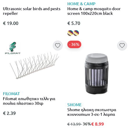
HOME & CAMP
Ultrasonic solar birds and pests
Home & camp mosquito door
repeller
screen 100x220cm black
€ 19.00
€ 5.70
- 36%
FILOMAT
Filomat απωθητικο τελλι για
πουλια πλαστικο 30sp
SHOME
Shome ηλιακη σκοτωστρα
€ 2.39
κουνουπιων 3-σε-1 λαμπα
€ 8.99
από
σε
- 36%
€ 13.99