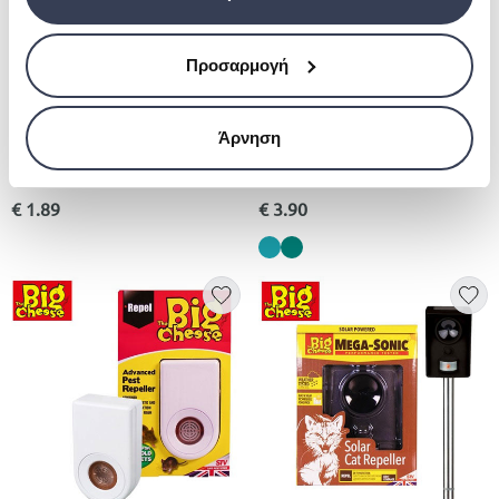
Προσαρμογή
OEM
Άρνηση
Σιτα παραθυρου
Ηλεκτρική εντομοπαγίδα
εσωτερικού χώρου -mosquito
night lamp
€ 1.89
€ 3.90