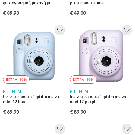
φωτογραφική μηχανή με
print camera pink
αυτόματη έκθεση & λειτουργία
close-up λευκό
€ 89.90
€ 49.00
EXTRA -10%
EXTRA -10%
FUJIFILM
FUJIFILM
Instant camera fujifilm instax
Instant camera fujifilm instax
mini 12 blue
mini 12 purple
€ 89.90
€ 89.90