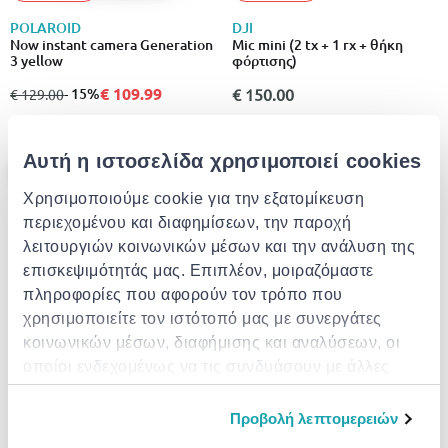
POLAROID
DJI
Now instant camera Generation
Mic mini (2 tx + 1 rx + θήκη
3 yellow
φόρτισης)
€ 109.99
από
σε
- 15%
€ 150.00
€ 129.00
Αυτή η ιστοσελίδα χρησιμοποιεί cookies
- 15%
Χρησιμοποιούμε cookie για την εξατομίκευση
περιεχομένου και διαφημίσεων, την παροχή
λειτουργιών κοινωνικών μέσων και την ανάλυση της
επισκεψιμότητάς μας. Επιπλέον, μοιραζόμαστε
πληροφορίες που αφορούν τον τρόπο που
χρησιμοποιείτε τον ιστότοπό μας με συνεργάτες
EXTRA -10%
EXTRA -10%
κοινωνικών μέσων, διαφήμισης και αναλύσεων, οι
οποίοι ενδεχομένως να τις συνδυάσουν με άλλες
POLAROID
LISCIANI
πληροφορίες που τους έχετε παραχωρήσει ή τις
Now instant camera Generation
Lisciani spider-man print cam
3 black
104024
οποίες έχουν συλλέξει σε σχέση με την από μέρους
Προβολή λεπτομερειών
σας χρήση των υπηρεσιών τους.
€ 109.99
από
σε
- 15%
€ 99.99
€ 129.00