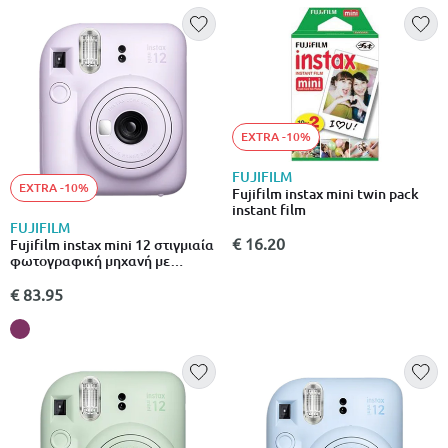
EXTRA -10%
FUJIFILM
EXTRA -10%
Fujifilm instax mini twin pack
instant film
FUJIFILM
€ 16.20
Fujifilm instax mini 12 στιγμιαία
φωτογραφική μηχανή με
αυτόματη έκθεση & λειτουργία
close-up μωβ
€ 83.95