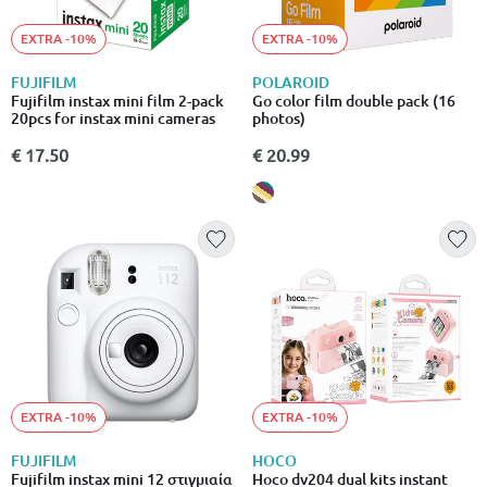
EXTRA -10%
EXTRA -10%
FUJIFILM
POLAROID
Fujifilm instax mini film 2-pack
Go color film double pack (16
20pcs for instax mini cameras
photos)
€ 17.50
€ 20.99
EXTRA -10%
EXTRA -10%
FUJIFILM
HOCO
Fujifilm instax mini 12 στιγμιαία
Hoco dv204 dual kits instant