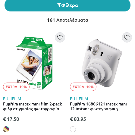
Φίλτρα
161
Αποτελέσματα
EXTRA -10%
EXTRA -10%
FUJIFILM
FUJIFILM
Fujifilm instax mini film 2-pack
Fujifilm 16806121 instax mini
φιλμ στιγμιαίας φωτογραφίας
12 instant φωτογραφικη
20 φύλλων για instax mini
μηχανη λευκη
μηχανές
€ 17.50
€ 83.95