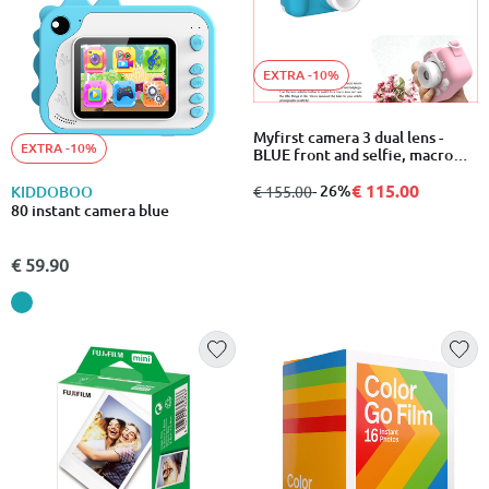
EXTRA -10%
Myfirst camera 3 dual lens -
EXTRA -10%
BLUE front and selfie, macro
lens for close up photo, 2” ips
display panel, 16mp printed to
€ 115.00
από
σε
- 26%
€ 155.00
KIDDOBOO
8r, free 4GB microsd card
80 instant camera blue
€ 59.90