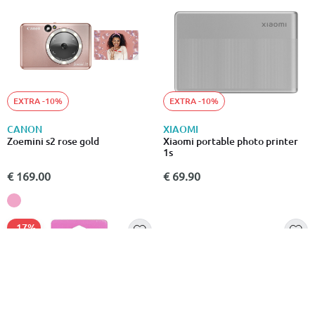
EXTRA -10%
EXTRA -10%
CANON
XIAOMI
Zoemini s2 rose gold
Xiaomi portable photo printer
1s
€ 169.00
€ 69.90
- 17%