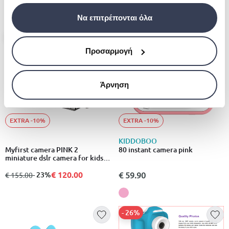
Να επιτρέπονται όλα
- 23%
Προσαρμογή
Άρνηση
EXTRA -10%
EXTRA -10%
KIDDOBOO
Myfirst camera PINK 2
80 instant camera pink
miniature dslr camera for kids,
8mp full hd. Drop-proof &
waterproof, photo & videos,
€ 120.00
από
σε
- 23%
€ 59.90
€ 155.00
free 16GB microsd card /pink
- 26%