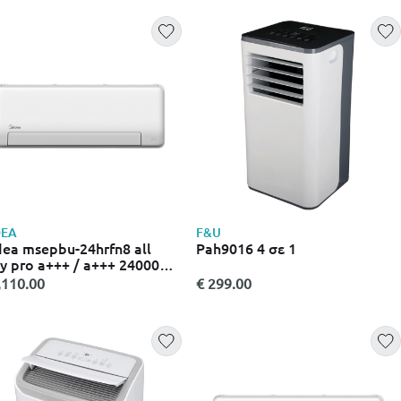
DEA
F&U
ea msepbu-24hrfn8 all
Pah9016 4 σε 1
y pro a+++ / a+++ 24000
 κλιματιστικό quattro
,110.00
€ 299.00
erter με Wi-Fi, ιονιστή &
ion sensor a*++ / a*++
epdu-24hrfn8