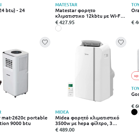
I
MATESTAR
TO
24 btu) - 24
Matestar φορητο
Ora
κλιματιστικο 12kbtu με Wi-Fi
44x33.5x71cm - ασπρο, γκρι
€ 427.95
€ 4
up
TO
Gos
€ 6
R
MIDEA
 mat-2620c portable
Midea φορητό κλιματιστικό
ition 9000 btu
3500w με hepa φίλτρο, 3
ταχύτητες & τηλεχειριστήριο
€ 489.00
mppdb-13crn7-qb6