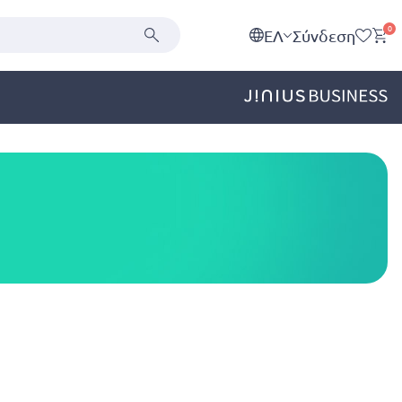
0
EΛ
Σύνδεση