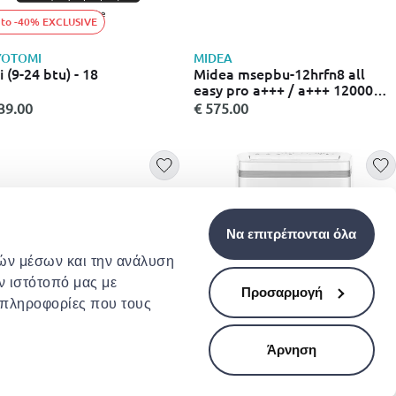
 to -40% EXCLUSIVE
YOTOMI
MIDEA
 (9-24 btu) - 18
Midea msepbu-12hrfn8 all
easy pro a+++ / a+++ 12000
btu κλιματιστικό quattro
39.00
€ 575.00
inverter με Wi-Fi, ιονιστή &
motion sensor
Να επιτρέπονται όλα
κών μέσων και την ανάλυση
ν ιστότοπό μας με
Προσαρμογή
 πληροφορίες που τους
Άρνηση
DEA
AUFIT
 easy pro nordic msepcu-
Aufit am-h12/aufit-eu 12000
rfn8
btu