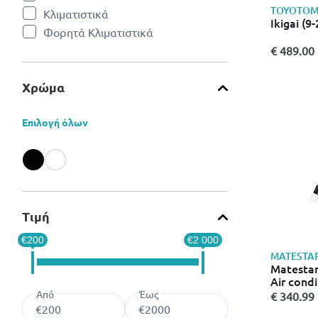
Refine by Κατηγορίες: Xiaomi
TOYOTOM
Κλιματιστικά
Refine by Κατηγορίες: Κλιματιστικά
Ikigai (9-
Φορητά Κλιματιστικά
Refine by Κατηγορίες: Φορητά Κλιματιστικά
€ 489.00
Χρώμα
Επιλογή όλων
Refine by Χρώμα: Black
Refine by Χρώμα: White
Τιμή
€200
€2 000
MATESTA
Matestar
Air cond
Από
Έως
€ 340.99