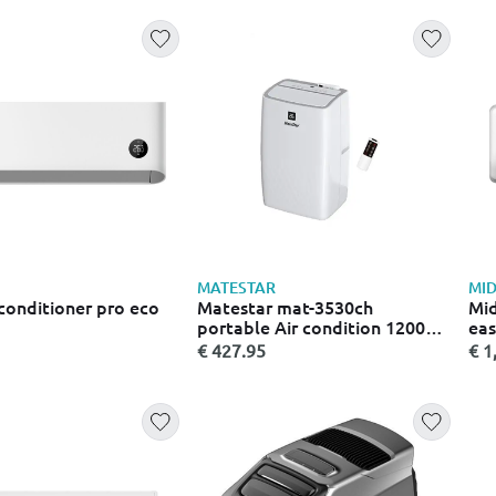
MATESTAR
MI
 conditioner pro eco
Matestar mat-3530ch
Mid
portable Air condition 12000
eas
btu
btu
€ 427.95
€ 1
inv
mot
ms