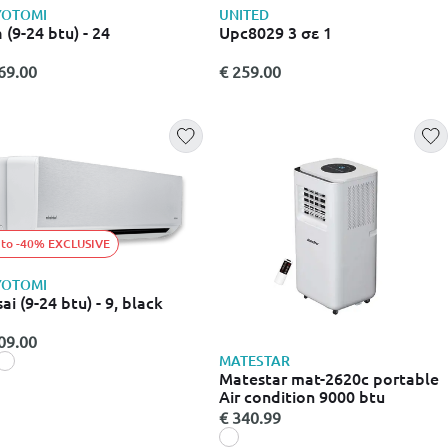
YOTOMI
UNITED
 (9-24 btu) - 24
Upc8029 3 σε 1
69.00
€ 259.00
 to -40% EXCLUSIVE
YOTOMI
ai (9-24 btu) - 9, black
09.00
MATESTAR
Matestar mat-2620c portable
Air condition 9000 btu
€ 340.99