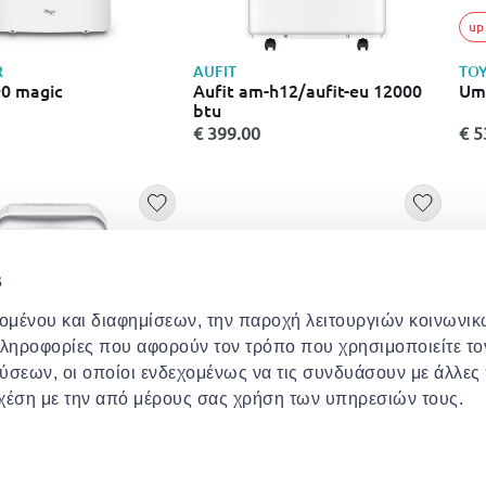
up
R
AUFIT
TO
0 magic
Aufit am-h12/aufit-eu 12000
Umi
btu
€ 399.00
€ 5
s
χομένου και διαφημίσεων, την παροχή λειτουργιών κοινωνι
πληροφορίες που αφορούν τον τρόπο που χρησιμοποιείτε το
ύσεων, οι οποίοι ενδεχομένως να τις συνδυάσουν με άλλες
σχέση με την από μέρους σας χρήση των υπηρεσιών τους.
R
JURO PRO
MI
0 magic
Airflow plus 9.000 btu/h
All
18h