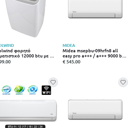
OLWIND
MIDEA
olwind φορητό
Midea msepbu-09hrfn8 all
ματιστικό 12000 btu με Wi-
easy pro a+++ / a+++ 9000 btu
με 4 λειτουργίες ψύξη,
κλιματιστικό quattro inverter
99.00
€ 545.00
μανση, ανεμιστήρας,
με Wi-Fi, ιονιστή & motion
ύγρανση, αυτόματη
sensor