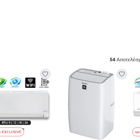
54
Αποτελέσ
% EXCLUSIVE
up