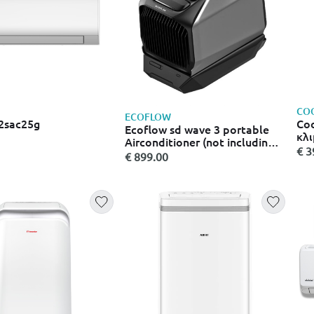
CO
ECOFLOW
2sac25g
Co
Ecoflow sd wave 3 portable
κλι
Airconditioner (not including
Fi 
€ 3
battery) uk
€ 899.00
θέρ
αφ