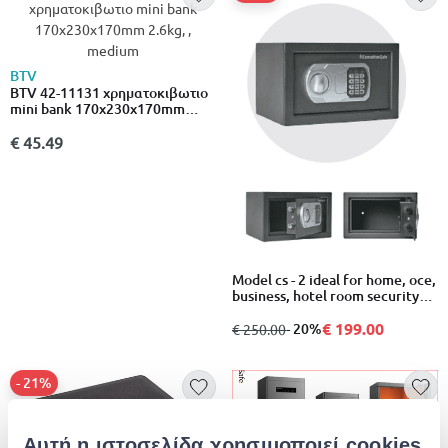
BTV
BTV 42-11131 χρηματοκιβωτιο
mini bank 170x230x170mm
2.6kg
€ 45.49
Model cs - 2 ideal for home, oce,
business, hotel room security
safe with electronic
combination lock
€ 199.00
από
σε
- 20%
€ 250.00
- 21%
Αυτή η ιστοσελίδα χρησιμοποιεί cookies