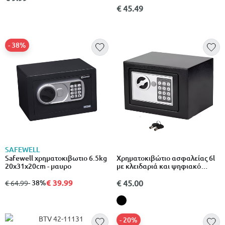
€ 45.49
- 38%
SAFEWELL
Safewell χρηματοκιβωτιο 6.5kg
Χρηματοκιβώτιο ασφαλείας 6l
20x31x20cm - μαυρο
με κλειδαριά και ψηφιακό
κωδικό
€ 39.99
από
σε
- 38%
€ 45.00
€ 64.99
- 20%