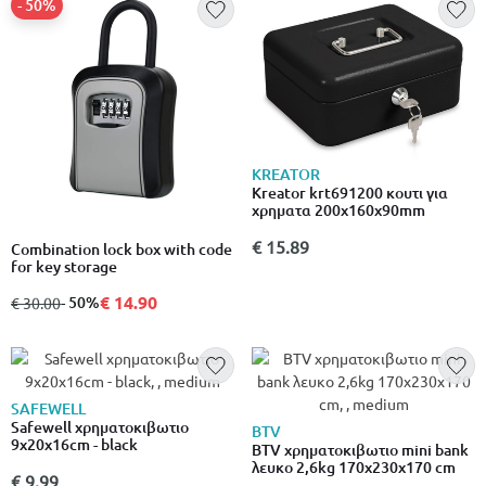
- 50%
KREATOR
Kreator krt691200 κουτι για
χρηματα 200x160x90mm
€ 15.89
Combination lock box with code
for key storage
€ 14.90
από
σε
- 50%
€ 30.00
SAFEWELL
Safewell χρηματοκιβωτιο
BTV
9x20x16cm - black
BTV χρηματοκιβωτιο mini bank
λευκο 2,6kg 170x230x170 cm
€ 9.99