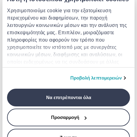
Χρησιμοποιούμε cookie για την εξατομίκευση
Safe box / smart h053sm /high
security smart safe
περιεχομένου και διαφημίσεων, την παροχή
KREATOR
λειτουργιών κοινωνικών μέσων και την ανάλυση της
Krt692005 - fire & waterproof
€ 999.00
portable safe (166927)
επισκεψιμότητάς μας. Επιπλέον, μοιραζόμαστε
πληροφορίες που αφορούν τον τρόπο που
€ 54.95
από
σε
- 21%
€ 70.00
χρησιμοποιείτε τον ιστότοπό μας με συνεργάτες
κοινωνικών μέσων, διαφήμισης και αναλύσεων, οι
οποίοι ενδεχομένως να τις συνδυάσουν με άλλες
πληροφορίες που τους έχετε παραχωρήσει ή τις
οποίες έχουν συλλέξει σε σχέση με την από μέρους
Προβολή λεπτομερειών
σας χρήση των υπηρεσιών τους.
Να επιτρέπονται όλα
MASTER LOCK
Key safe storage with
Προσαρμογή
combination (a6250)
€ 34.50
INGCO
Ingco ηλεκτροκινικό