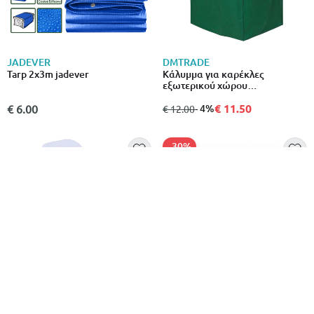
JADEVER
DMTRADE
Tarp 2x3m jadever
Κάλυμμα για καρέκλες
εξωτερικού χώρου
66x66x150cm για προστασία
από βροχή & ήλιο, πράσινο
€ 11.50
€ 6.00
από
σε
- 4%
€ 12.00
- 30%
L.H GARDEN
DMTRADE
L.h garden cover for folding
Κάλυμμα επίπλων εξωτερικού