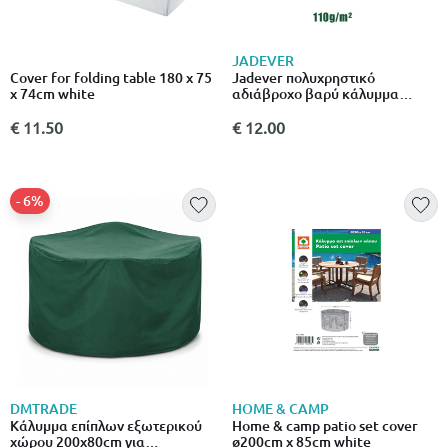
JADEVER
Cover for folding table 180 x 75
Jadever πολυχρηστικό
x 74cm white
αδιάβροχο βαρύ κάλυμμα
μουσαμά 3x4m,110gsm με
επένδυση & αλουμινένιους
€ 11.50
€ 12.00
κρίκους, μπλε
- 6%
DMTRADE
HOME & CAMP
Κάλυμμα επίπλων εξωτερικού
Home & camp patio set cover
χώρου 200x80cm για
ø200cm x 85cm white