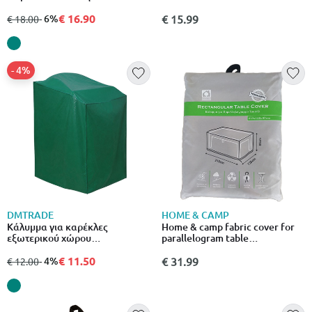
προστασία από βροχή & ήλιο,
πράσινο
€ 16.90
από
σε
- 6%
€ 15.99
€ 18.00
- 4%
DMTRADE
HOME & CAMP
Κάλυμμα για καρέκλες
Home & camp fabric cover for
εξωτερικού χώρου
parallelogram table
66x66x150cm για προστασία
210x120x85cm
από βροχή & ήλιο, πράσινο
€ 11.50
από
σε
- 4%
€ 31.99
€ 12.00