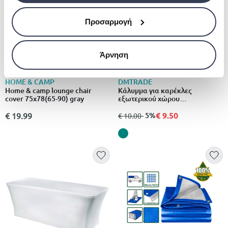
Προσαρμογή
Άρνηση
HOME & CAMP
DMTRADE
Home & camp lounge chair
Κάλυμμα για καρέκλες
cover 75x78(65-90) gray
εξωτερικού χώρου
66x66x120cm για προστασία
από βροχή & ήλιο, πράσινο
€ 9.50
€ 19.99
από
σε
- 5%
€ 10.00