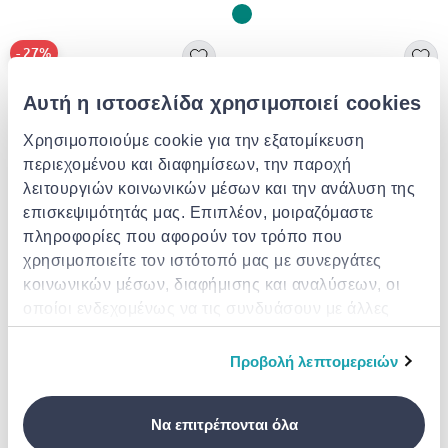
- 27%
Αυτή η ιστοσελίδα χρησιμοποιεί cookies
Χρησιμοποιούμε cookie για την εξατομίκευση
περιεχομένου και διαφημίσεων, την παροχή
λειτουργιών κοινωνικών μέσων και την ανάλυση της
επισκεψιμότητάς μας. Επιπλέον, μοιραζόμαστε
πληροφορίες που αφορούν τον τρόπο που
DMTRADE
JADEVER
χρησιμοποιείτε τον ιστότοπό μας με συνεργάτες
Υψηλής ποιότητας μουσαμάς
Jadever πολυχρηστικό
κοινωνικών μέσων, διαφήμισης και αναλύσεων, οι
90g/m2 2 x 3m πράσινο
αδιάβροχο βαρύ κάλυμμα
οποίοι ενδεχομένως να τις συνδυάσουν με άλλες
μουσαμά 2x3m,110gsm με
€ 18.90
επένδυση & αλουμινένιους
από
σε
- 27%
€ 6.00
€ 26.00
πληροφορίες που τους έχετε παραχωρήσει ή τις
κρίκους, μπλε
οποίες έχουν συλλέξει σε σχέση με την από μέρους
Προβολή λεπτομερειών
σας χρήση των υπηρεσιών τους.
- 5%
Να επιτρέπονται όλα