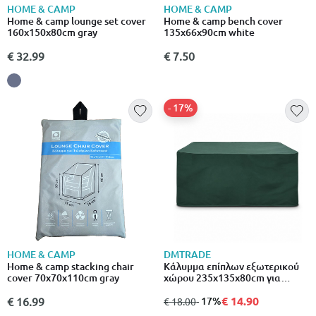
HOME & CAMP
HOME & CAMP
Home & camp lounge set cover
Home & camp bench cover
160x150x80cm gray
135x66x90cm white
€ 32.99
€ 7.50
- 17%
HOME & CAMP
DMTRADE
Home & camp stacking chair
Κάλυμμα επίπλων εξωτερικού
cover 70x70x110cm gray
χώρου 235x135x80cm για
προστασία από βροχή & ήλιο,
πράσινο
€ 14.90
€ 16.99
από
σε
- 17%
€ 18.00