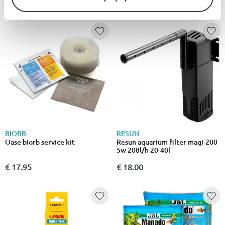
€ 17.50
€ 20.00
BIORB
RESUN
Oase biorb service kit
Resun aquarium filter magi-200
5w 208l/h 20-40l
€ 17.95
€ 18.00