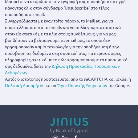
Μπορείτε να ακυρώσετε την εγγραφή σας οποιαδήποτε στιγμή
κάνοντας κλικ στον σύνδεσμο ‘Unsubscribe’ στο τέλος
οποιουδήποτε email.
Συνεργαζόμαστε με έναν τρίτο πάροχο, το Mailjet, για να
αποστέλλουμε αυτά τα emails και να συλλέγουμε στατιστικά
στοιχεία σχετικά με τα κλικ στους συνδέσμους, για να μας
βοηθήσουν να βελτιώνουμε τα email μας, τα οποία δεν
χρησιμοποιούν καμία τεχνολογία για την αποθήκευση ή την
πρόσβαση σε δεδομένα στη συσκευή σας. Για περισσότερες
πληροφορίες σχετικά με το πώς χρησιμοποιούμε τα προσωπικά
σας δεδομένα, δείτε την
Δήλωση Προστασίας Προσωπικών
Δεδομένων
.
Αυτός ο ιστότοπος προστατεύεται από το reCAPTCHA και ισχύει η
Πολιτική Απορρήτου
και οι
Όροι Παροχής Υπηρεσιών
της Google.