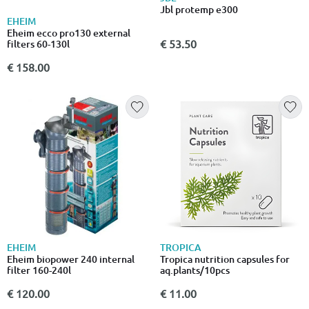
Jbl protemp e300
EHEIM
Eheim ecco pro130 external
€ 53.50
filters 60-130l
€ 158.00
EHEIM
TROPICA
Eheim biopower 240 internal
Tropica nutrition capsules for
filter 160-240l
aq.plants/10pcs
€ 120.00
€ 11.00