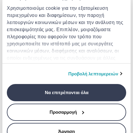
TROPICA
Tropica aquarium soil 3l
Χρησιμοποιούμε cookie για την εξατομίκευση
SERA
περιεχομένου και διαφημίσεων, την παροχή
Sera fil 60 watt 7w
€ 35.00
λειτουργιών κοινωνικών μέσων και την ανάλυση της
επισκεψιμότητάς μας. Επιπλέον, μοιραζόμαστε
€ 24.00
από
σε
- 20%
€ 30.00
πληροφορίες που αφορούν τον τρόπο που
χρησιμοποιείτε τον ιστότοπό μας με συνεργάτες
κοινωνικών μέσων, διαφήμισης και αναλύσεων, οι
οποίοι ενδεχομένως να τις συνδυάσουν με άλλες
πληροφορίες που τους έχετε παραχωρήσει ή τις
οποίες έχουν συλλέξει σε σχέση με την από μέρους
Προβολή λεπτομερειών
σας χρήση των υπηρεσιών τους.
Να επιτρέπονται όλα
Προσαρμογή
JBL
Haquoss amazon subtrate - 2-kg
Jbl sansibar river 5kg
Άρνηση