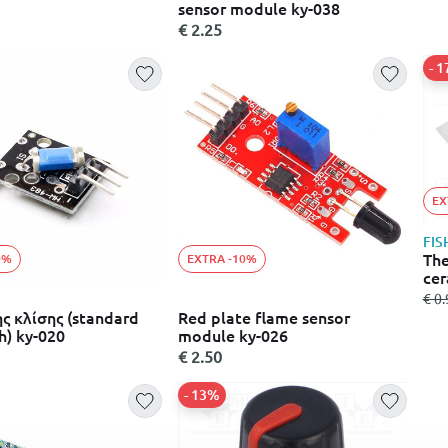
sensor module ky-038
€ 2.25
- 
EX
FIS
The
0%
EXTRA -10%
cer
από
€ 0.
ς κλίσης (standard
Red plate flame sensor
ch) ky-020
module ky-026
€ 2.50
- 13%