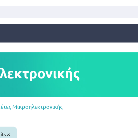
λεκτρονικής
έτες Μικροηλεκτρονικής
its &