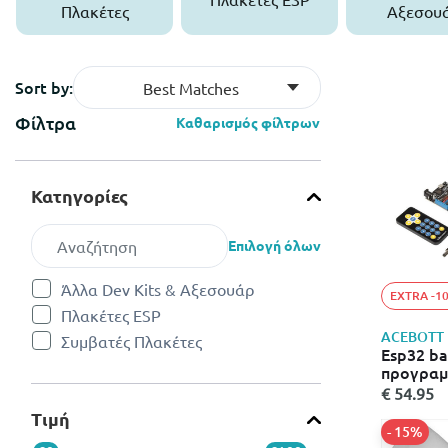
Πλακέτες
Αξεσου
Sort by:
Best Matches
Φίλτρα
Καθαρισμός φίλτρων
Κατηγορίες
Επιλογή όλων
Άλλα Dev Kits & Αξεσουάρ
EXTRA -1
Refine by Κατηγορίες: Άλλα Dev Kits & Αξεσουάρ
Πλακέτες ESP
Refine by Κατηγορίες: Πλακέτες ESP
ACEBOTT
Συμβατές Πλακέτες
Refine by Κατηγορίες: Συμβατές Πλακέτες
Esp32 bas
προγραμμ
€ 54.95
Τιμή
- 15%