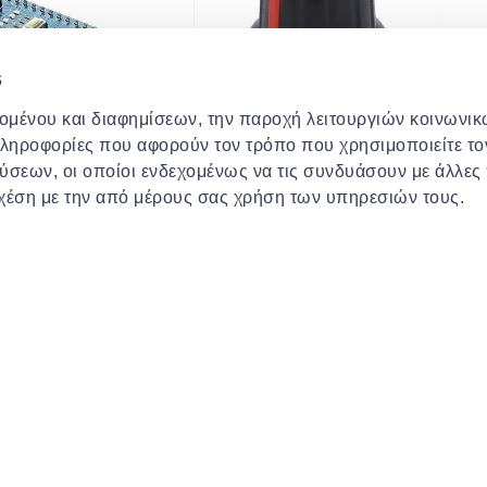
s
EXTRA -10%
χομένου και διαφημίσεων, την παροχή λειτουργιών κοινωνι
SRPASSIVES
πληροφορίες που αφορούν τον τρόπο που χρησιμοποιείτε το
Knob miniature,with pointer
0%
EX
shaft d: 6.35mm
ύσεων, οι οποίοι ενδεχομένως να τις συνδυάσουν με άλλες
€ 0.70
από
σε
- 13%
€ 0.80
σχέση με την από μέρους σας χρήση των υπηρεσιών τους.
nano v3.0 compatible
Μο
28p ch340c Type-C
σε 
(8
€ 1
24 από 256 Πρ
Περισσότε
s