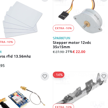
EXTRA -10%
SPARKFUN
Stepper motor 12vdc
TRA -10%
35x15mm
€ 22.00
από
σε
- 21%
€ 27.90
M
τα rfid 13.56mhz
.95
- 14%
EXTRA -10%