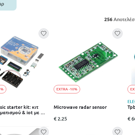
άρ
256
Αποτελέσ
0%
EXTRA -10%
EX
ELE
ic starter kit: κιτ
Microwave radar sensor
Tpb
ατισμού & iot με Wi-
Fi/bluetooth - acebott
€ 2.25
€ 6