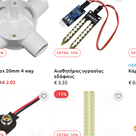
0%
EXTRA -10%
EX
OE
box 20mm 4 way
Αισθητήρας υγρασίας
Κάρ
εδάφους
€ 2.03
%
€ 3.35
€ 0
- 15%
0%
EXTRA -10%