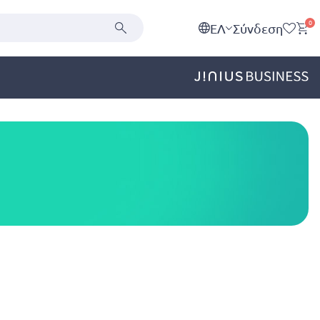
0
EΛ
Σύνδεση