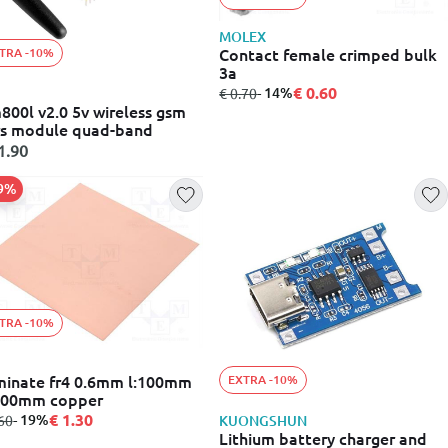
MOLEX
Contact female crimped bulk
TRA -10%
3a
€ 0.60
από
σε
- 14%
€ 0.70
800l v2.0 5v wireless gsm
s module quad-band
1.90
19%
TRA -10%
inate fr4 0.6mm l:100mm
EXTRA -10%
100mm copper
€ 1.30
σε
- 19%
60
KUONGSHUN
Lithium battery charger and