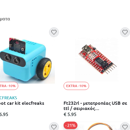
ματα
TRA -10%
EXTRA -10%
CFREAKS
ot car kit elecfreaks
Ft232rl - μετατροπέας USB σε
ttl / σειριακός
προγραμματιστής
6.95
€ 5.95
- 21%