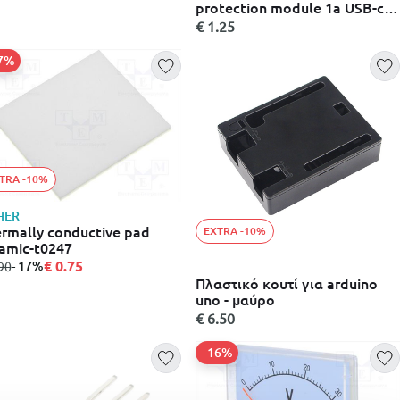
protection module 1a USB-c -
tp4056
€ 1.25
17%
TRA -10%
HER
rmally conductive pad
EXTRA -10%
amic-t0247
€ 0.75
σε
- 17%
90
Πλαστικό κουτί για arduino
uno - μαύρο
€ 6.50
- 16%