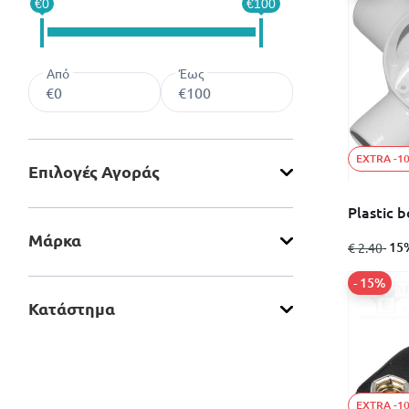
€0
€100
Από
Έως
EXTRA -1
Επιλογές Αγοράς
Plastic 
Μάρκα
από
σε
- 15
€ 2.40
- 15%
Κατάστημα
EXTRA -1