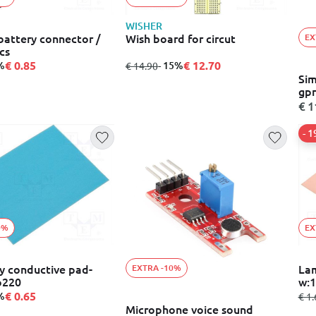
WISHER
 battery connector /
Wish board for circut
EX
cs
€ 0.85
€ 12.70
%
από
σε
- 15%
€ 14.90
Sim
gpr
€ 1
- 
0%
EX
y conductive pad-
Lam
EXTRA -10%
to220
w:
€ 0.65
%
από
€ 1.
Microphone voice sound