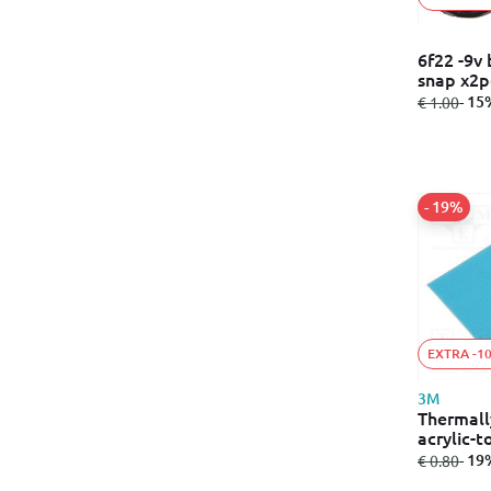
6f22 -9v
snap x2p
από
σε
- 15
€ 1.00
- 19%
EXTRA -1
3M
Thermall
acrylic-
από
σε
- 19
€ 0.80