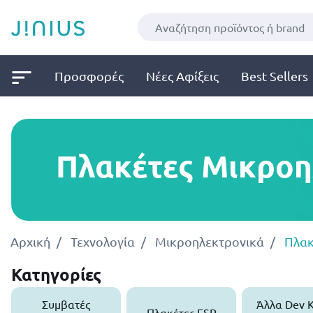
Προσφορές
Νέες Αφίξεις
Best Sellers
Πλακέτες Μικροη
Αρχική
Τεχνολογία
Μικροηλεκτρονικά
Πλακ
Κατηγορίες
Συμβατές
Άλλα Dev K
Πλακέτες ESP