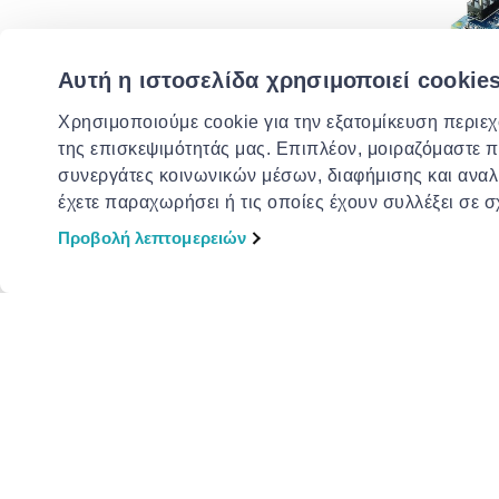
Αυτή η ιστοσελίδα χρησιμοποιεί cookie
Χρησιμοποιούμε cookie για την εξατομίκευση περιε
της επισκεψιμότητάς μας. Επιπλέον, μοιραζόμαστε 
EXTRA -1
συνεργάτες κοινωνικών μέσων, διαφήμισης και αναλ
έχετε παραχωρήσει ή τις οποίες έχουν συλλέξει σε 
Arduino 
atmega3
Προβολή λεπτομερειών
€ 10.95
Μπες στον κόσμο της Jiniu