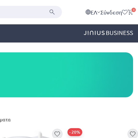
0
EΛ
Σύνδεση
ματα
- 20%