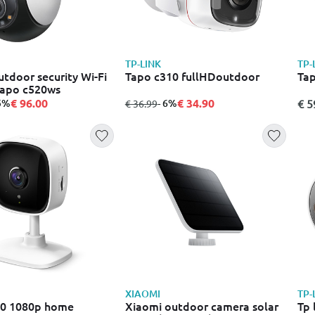
TP-LINK
TP-
utdoor security Wi-Fi
Tapo c310 fullHDoutdoor
Tap
tapo c520ws
€ 96.00
€ 34.90
ε
 5%
από
σε
- 6%
€ 5
€ 36.99
XIAOMI
TP-
00 1080p home
Xiaomi outdoor camera solar
Tp 