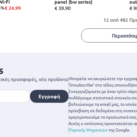
Wi-Fi
panel (bw series)
out
c4
€ 24.99
16%
€ 39.90
€ 9
12 από 482 Πρ
Περισσότε
s
Μπορείτε να ακυρώσετε την εγγραφ
ικές προσφορές, νέα προϊόντα
‘Unsubscribe’ στο τέλος οποιουδήπο
Συνεργαζόμαστε με έναν τρίτο πάροχ
Εγγραφή
συλλέγουμε στατιστικά στοιχεία σχ
βελτιώνουμε τα email μας, τα οποί
πρόσβαση σε δεδομένα στη συσκευή
χρησιμοποιούμε τα προσωπικά σας 
Αυτός ο ιστότοπος προστατεύεται α
Παροχής Υπηρεσιών
της Google.