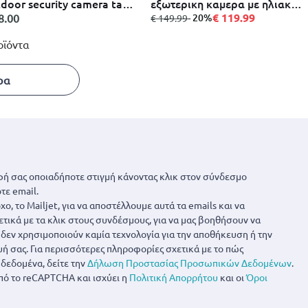
door security camera tapo
εξωτερικη καμερα με ηλιακη &
25
4G 13.09x11.61x8.41cm -
€ 119.99
8.00
από
σε
- 20%
€ 149.99
λευκο
οϊόντα
ρα
ή σας οποιαδήποτε στιγμή κάνοντας κλικ στον σύνδεσμο
τε email.
ο, το Mailjet, για να αποστέλλουμε αυτά τα emails και να
ετικά με τα κλικ στους συνδέσμους, για να μας βοηθήσουν να
α δεν χρησιμοποιούν καμία τεχνολογία για την αποθήκευση ή την
 σας. Για περισσότερες πληροφορίες σχετικά με το πώς
δεδομένα, δείτε την
Δήλωση Προστασίας Προσωπικών Δεδομένων
.
πό το reCAPTCHA και ισχύει η
Πολιτική Απορρήτου
και οι
Όροι