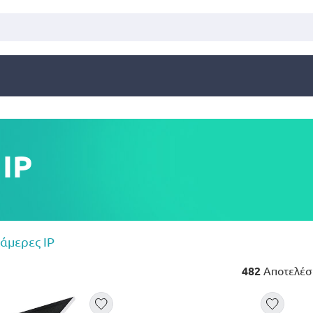
IP
άμερες IP
482
Αποτελέσ