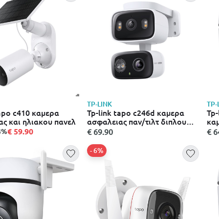
TP-LINK
TP-
 c410 καμερα
Tp-link tapo c246d καμερα
Tp-
ς και ηλιακου πανελ
ασφαλειας παν/τιλτ διπλου
καμ
φακου εσωτερικου/
εξ
€ 59.90
14%
€ 69.90
€ 6
εξωτερικου χωρου – λευκο
12
- 6%