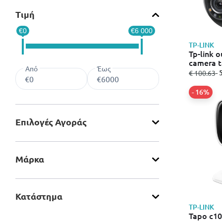
Τιμή
€0
€6 000
TP-LINK
Tp-link o
camera 
Από
Έως
από
σ
-
€ 100.63
- 16%
Επιλογές Αγοράς
Μάρκα
Κατάστημα
TP-LINK
Tapo c1