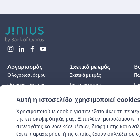
Λογαριασμός
Σχετικά με εμάς
Βο
Ο λογαριασμός μου
Σχετικά με εμάς
Πα
Οι παραγγελίες μου
Γίνε συνεργάτης
Επ
Jinius Business
Επ
Αυτή η ιστοσελίδα χρησιμοποιεί cookie
Συ
Χρησιμοποιούμε cookie για την εξατομίκευση περιε
Χρ
της επισκεψιμότητάς μας. Επιπλέον, μοιραζόμαστε 
συνεργάτες κοινωνικών μέσων, διαφήμισης και αναλ
έχετε παραχωρήσει ή τις οποίες έχουν συλλέξει σε 