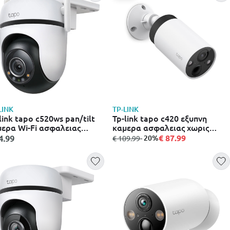
LINK
TP-LINK
link tapo c520ws pan/tilt
Tp-link tapo c420 εξυπνη
ερα Wi-Fi ασφαλειας
καμερα ασφαλειας χωρις
ωτερικου χωρου
καλωδιο 110.6x64.2x64.2 cm
€ 87.99
4.99
από
σε
- 20%
€ 109.99
3.8x123x90cm