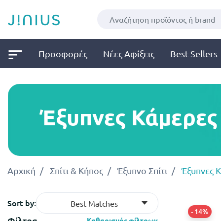
Προσφορές
Νέες Αφίξεις
Best Sellers
Έξυπνες Κάμερες 
Αρχική
Σπίτι & Κήπος
Έξυπνο Σπίτι
Έξυπνες Κ
Sort by:
Best Matches
- 14%
Φίλτρα
Καθαρισμός φίλτρων