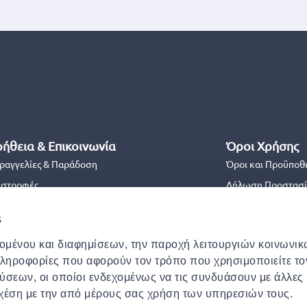
ήθεια & Επικοινωνία
Όροι Χρήσης
ραγγελίες & Παράδοση
Όροι και Προϋποθ
ιστροφές
Δήλωση Προστασί
ικοινωνήστε μαζί μας
Όροι και Προϋπο
s
χνές Ερωτήσεις
Πολιτική Cookies
χομένου και διαφημίσεων, την παροχή λειτουργιών κοινωνι
ειάζεστε βοήθεια με την παραγγελία σας;
Ασφάλεια
πληροφορίες που αφορούν τον τρόπο που χρησιμοποιείτε το
Δήλωση Προσβασι
ύσεων, οι οποίοι ενδεχομένως να τις συνδυάσουν με άλλες
σχέση με την από μέρους σας χρήση των υπηρεσιών τους.