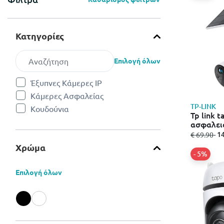
Κατηγορίες
Επιλογή όλων
Έξυπνες Κάμερες IP
Refine by Κατηγορίες: Έξυπνες Κάμερες IP
Κάμερες Ασφαλείας
Refine by Κατηγορίες: Κάμερες Ασφαλείας
TP-LINK
Κουδούνια
Refine by Κατηγορίες: Κουδούνια
Tp link tapo
ασφαλεια
από
σε
- 
€ 69.90
Χρώμα
- 5%
Επιλογή όλων
Refine by Χρώμα: Black
Refine by Χρώμα: White