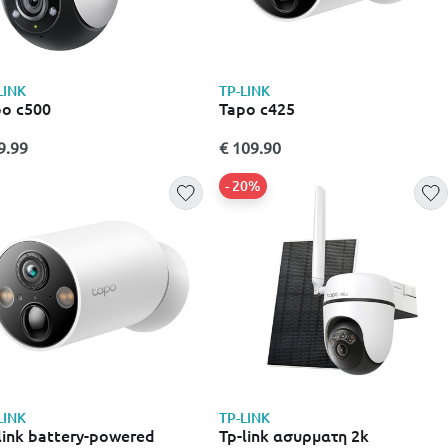
LINK
TP-LINK
o c500
Tapo c425
9.99
€ 109.90
- 20%
LINK
TP-LINK
link battery-powered
Tp-link ασυρματη 2k