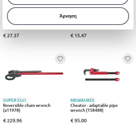
BENMAN
FF GROUP
Άρνηση
Heavy duty aluminium pipe
Curved pipe wrench (45
wrench (a13996)
degrees) (a9871)
€ 27.37
€ 15.47
SUPER EGO
MILWAUKEE
Reversible chain wrench
Cheater - adaptable pipe
(a11978)
wrench (158488)
€ 229.96
€ 95.00