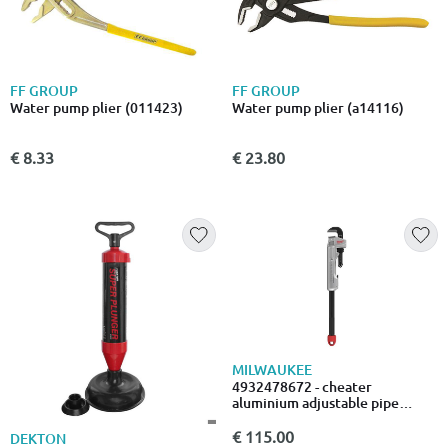
FF GROUP
FF GROUP
Water pump plier (011423)
Water pump plier (a14116)
€ 8.33
€ 23.80
MILWAUKEE
4932478672 - cheater
aluminium adjustable pipe
wrench 2 1/2" (168348)
€ 115.00
DEKTON