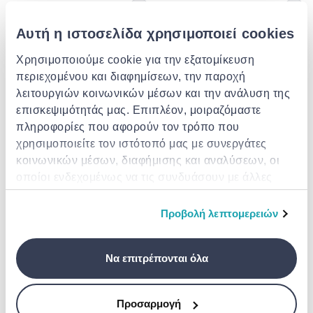
Αυτή η ιστοσελίδα χρησιμοποιεί cookies
Χρησιμοποιούμε cookie για την εξατομίκευση
περιεχομένου και διαφημίσεων, την παροχή
λειτουργιών κοινωνικών μέσων και την ανάλυση της
IRIMO
επισκεψιμότητάς μας. Επιπλέον, μοιραζόμαστε
Pipe wrench (a11908)
πληροφορίες που αφορούν τον τρόπο που
χρησιμοποιείτε τον ιστότοπό μας με συνεργάτες
€ 140.00
AMTECH
κοινωνικών μέσων, διαφήμισης και αναλύσεων, οι
Amtech plumber pipe bender
tool 15&22mm c2970
οποίοι ενδεχομένως να τις συνδυάσουν με άλλες
πληροφορίες που τους έχετε παραχωρήσει ή τις
€ 95.00
οποίες έχουν συλλέξει σε σχέση με την από μέρους
Προβολή λεπτομερειών
σας χρήση των υπηρεσιών τους.
Να επιτρέπονται όλα
Προσαρμογή