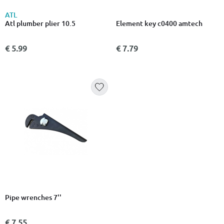
ATL
Atl plumber plier 10.5
Element key c0400 amtech
€ 5.99
€ 7.79
Pipe wrenches 7''
€ 7.55