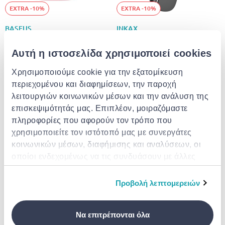
EXTRA -10%
EXTRA -10%
BASEUS
INKAX
Baseus in-ear ασύρματα
Inkax ασύρματα ακουστικά
ακουστικά ψείρες bowie e2
ψείρες bl-23
Αυτή η ιστοσελίδα χρησιμοποιεί cookies
€ 35.00
€ 22.00
Χρησιμοποιούμε cookie για την εξατομίκευση
περιεχομένου και διαφημίσεων, την παροχή
λειτουργιών κοινωνικών μέσων και την ανάλυση της
επισκεψιμότητάς μας. Επιπλέον, μοιραζόμαστε
πληροφορίες που αφορούν τον τρόπο που
χρησιμοποιείτε τον ιστότοπό μας με συνεργάτες
κοινωνικών μέσων, διαφήμισης και αναλύσεων, οι
οποίοι ενδεχομένως να τις συνδυάσουν με άλλες
πληροφορίες που τους έχετε παραχωρήσει ή τις
EXTRA -10%
EXTRA -10%
οποίες έχουν συλλέξει σε σχέση με την από μέρους
Προβολή λεπτομερειών
BASEUS
REMAX
σας χρήση των υπηρεσιών τους.
Baseus ασύρματα ακουστικά
Remax ασύρματα ακουστικά
ψείρες bowie e2
ψείρες cozybuds w6
Να επιτρέπονται όλα