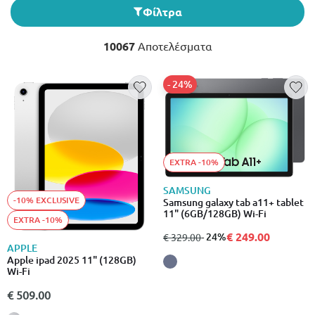
Φίλτρα
10067
Αποτελέσματα
- 24%
EXTRA -10%
SAMSUNG
-10% EXCLUSIVE
Samsung galaxy tab a11+ tablet
11" (6GB/128GB) Wi-Fi
EXTRA -10%
€ 249.00
από
σε
- 24%
€ 329.00
APPLE
Apple ipad 2025 11" (128GB)
Wi-Fi
€ 509.00