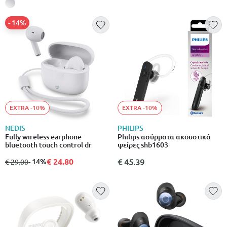
- 14%
EXTRA -10%
EXTRA -10%
NEDIS
PHILIPS
Fully wireless earphone
Philips ασύρματα ακουστικά
bluetooth touch control dr
ψείρες shb1603
€ 24.80
από
σε
- 14%
€ 45.39
€ 29.00