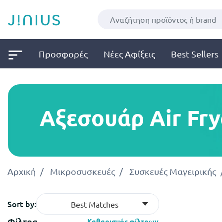
Προσφορές
Νέες Αφίξεις
Best Sellers
Αξεσουάρ Air Fry
Αρχική
Μικροσυσκευές
Συσκευές Μαγειρικής
Sort by:
Best Matches
Φίλτρα
Καθαρισμός φίλτρων