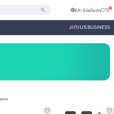
0
EΛ
Σύνδεση
ματα