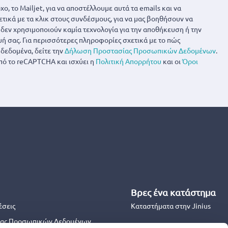
ο, το Mailjet, για να αποστέλλουμε αυτά τα emails και να
ετικά με τα κλικ στους συνδέσμους, για να μας βοηθήσουν να
α δεν χρησιμοποιούν καμία τεχνολογία για την αποθήκευση ή την
 σας. Για περισσότερες πληροφορίες σχετικά με το πώς
δεδομένα, δείτε την
Δήλωση Προστασίας Προσωπικών Δεδομένων
.
πό το reCAPTCHA και ισχύει η
Πολιτική Απορρήτου
και οι
Όροι
Βρες ένα κατάστημα
έσεις
Καταστήματα στην Jinius
ας Προσωπικών Δεδομένων