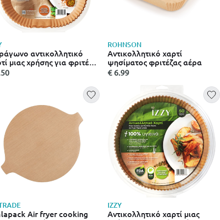
Y
ROHNSON
ράγωνο αντικολλητικό
Αντικολλητικό χαρτί
τί μιας χρήσης για φριτέζα
ψησίματος φριτέζας αέρα
ος izzy (50τμχ)
.50
€ 6.99
TRADE
IZZY
lapack Air fryer cooking
Αντικολλητικό χαρτί μιας