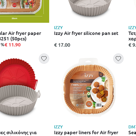
IZZY
IZZ
lar Air fryer paper
Izzy Air fryer silicone pan set
Τετ
-8251 (50pcs)
χαρ
αέρ
€ 11.90
21%
€ 17.00
€ 9
IZZY
DM
ες σιλικόνης για
Izzy paper liners for Air fryer
Sea