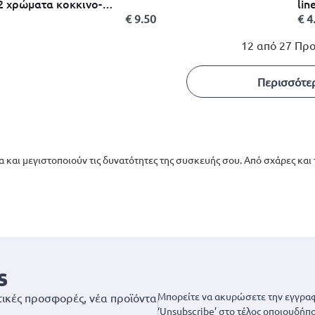
2 χρώματα κοκκινο-
lin
zzy
επ
€ 9.50
€ 4
αντ
12 από 27 Προ
Περισσότε
μα και μεγιστοποιούν τις δυνατότητες της συσκευής σου. Από σχάρες κα
s
Μπορείτε να ακυρώσετε την εγγραφ
ικές προσφορές, νέα προϊόντα
‘Unsubscribe’ στο τέλος οποιουδήπο