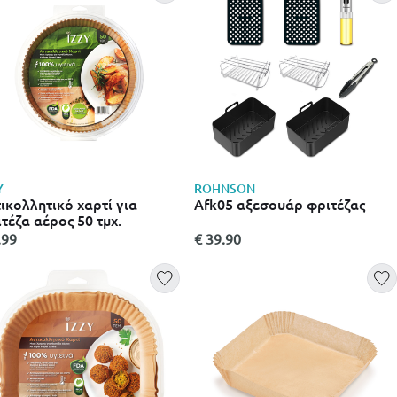
Y
ROHNSON
ικολλητικό χαρτί για
Afk05 αξεσουάρ φριτέζας
τέζα αέρος 50 τμχ.
.99
€ 39.90