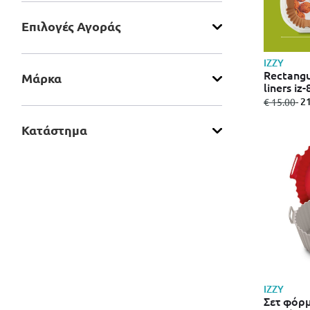
Επιλογές Αγοράς
IZZY
Rectangu
Μάρκα
liners iz
από
σε
- 
€ 15.00
Κατάστημα
IZZY
Σετ φόρμ