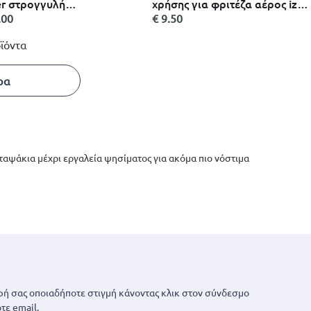
er στρογγυλή
χρήσης για φριτέζα αέρος izzy
αναχρησιμοποιούμενη
(50τμχ)
.00
€ 9.50
ικολλητική επένδυση 24cm
ϊόντα
ρα
ι ταψάκια μέχρι εργαλεία ψησίματος για ακόμα πιο νόστιμα
ή σας οποιαδήποτε στιγμή κάνοντας κλικ στον σύνδεσμο
τε email.