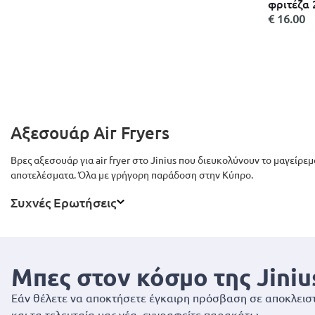
φριτέζα 
γκρίζο i
€ 16.00
Αξεσουάρ Air Fryers
Βρες αξεσουάρ για air fryer στο Jinius που διευκολύνουν το μαγείρε
αποτελέσματα. Όλα με γρήγορη παράδοση στην Κύπρο.
Συχνές Ερωτήσεις
Μπες στον κόσμο της Jiniu
Εάν θέλετε να αποκτήσετε έγκαιρη πρόσβαση σε αποκλειστ
και τα τελευταία μας νέα, εγγραφείτε παρακάτω.