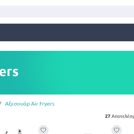
ers
Αξεσουάρ Air Fryers
27
Αποτελέσ