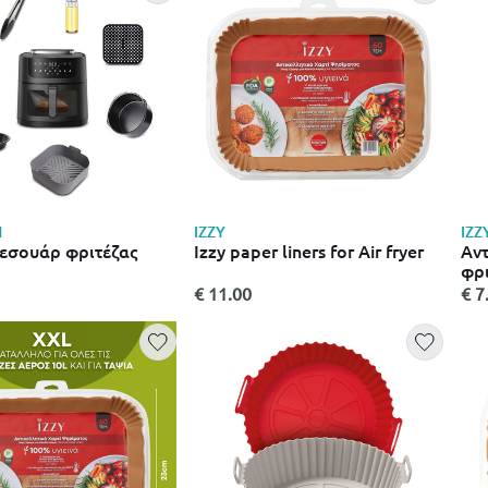
N
IZZY
IZZ
ξεσουάρ φριτέζας
Izzy paper liners for Air fryer
Αντ
φρι
€ 11.00
€ 7