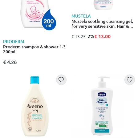
MUSTELA
Mustela soothing cleansing gel,
for very sensitive skin. Hair &
body 300ml
€ 13.00
από
σε
- 2%
€ 13.25
PRODERM
Proderm shampoo & shower 1-3
200ml
€ 4.26