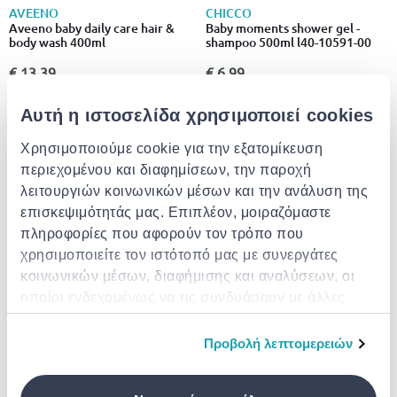
AVEENO
CHICCO
Aveeno baby daily care hair &
Baby moments shower gel -
body wash 400ml
shampoo 500ml l40-10591-00
€ 13.39
€ 6.99
Αυτή η ιστοσελίδα χρησιμοποιεί cookies
Χρησιμοποιούμε cookie για την εξατομίκευση
περιεχομένου και διαφημίσεων, την παροχή
λειτουργιών κοινωνικών μέσων και την ανάλυση της
επισκεψιμότητάς μας. Επιπλέον, μοιραζόμαστε
πληροφορίες που αφορούν τον τρόπο που
χρησιμοποιείτε τον ιστότοπό μας με συνεργάτες
κοινωνικών μέσων, διαφήμισης και αναλύσεων, οι
οποίοι ενδεχομένως να τις συνδυάσουν με άλλες
PUREBORN
Korres baby showergel and
Pureborn best of both 2 in 1
πληροφορίες που τους έχετε παραχωρήσει ή τις
shampoo 1000ml
shampoo & conditioner 650ml
οποίες έχουν συλλέξει σε σχέση με την από μέρους
Προβολή λεπτομερειών
σας χρήση των υπηρεσιών τους.
€ 21.90
€ 29.00