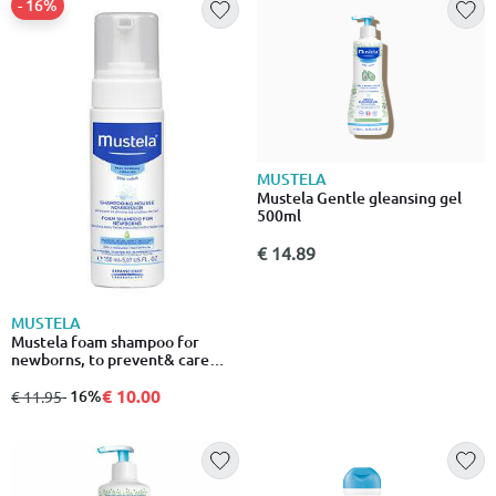
- 16%
MUSTELA
Mustela Gentle gleansing gel
500ml
€ 14.89
MUSTELA
Mustela foam shampoo for
newborns, to prevent& care
flakes associated with cradle
cap 150ml
€ 10.00
από
σε
- 16%
€ 11.95