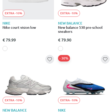
EXTRA -10%
EXTRA -10%
NIKE
NEW BALANCE
Nike court vision low
New balance 530 pre-school
sneakers
€ 79.99
€ 79.90
- 30%
EXTRA -10%
EXTRA -10%
NEW BALANCE
NIKE