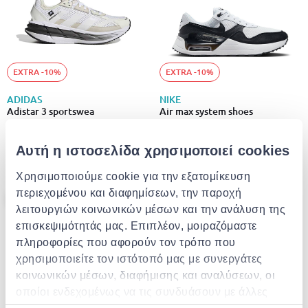
EXTRA -10%
EXTRA -10%
ADIDAS
NIKE
Adistar 3 sportswea
Air max system shoes
€ 91.00
€ 55.00
από
σε
- 30%
από
σε
- 50%
€ 130.00
€ 110.00
Αυτή η ιστοσελίδα χρησιμοποιεί cookies
Χρησιμοποιούμε cookie για την εξατομίκευση
περιεχομένου και διαφημίσεων, την παροχή
- 30%
- 20%
λειτουργιών κοινωνικών μέσων και την ανάλυση της
επισκεψιμότητάς μας. Επιπλέον, μοιραζόμαστε
πληροφορίες που αφορούν τον τρόπο που
χρησιμοποιείτε τον ιστότοπό μας με συνεργάτες
κοινωνικών μέσων, διαφήμισης και αναλύσεων, οι
οποίοι ενδεχομένως να τις συνδυάσουν με άλλες