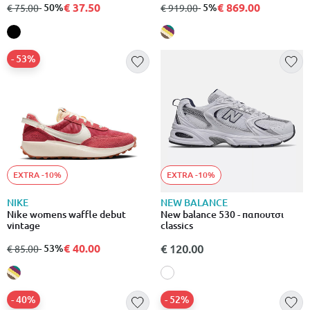
€ 37.50
€ 869.00
από
σε
- 50%
από
σε
- 5%
€ 75.00
€ 919.00
- 53%
EXTRA -10%
EXTRA -10%
NIKE
NEW BALANCE
Nike womens waffle debut
New balance 530 - παπουτσι
vintage
classics
€ 40.00
από
σε
- 53%
€ 120.00
€ 85.00
- 40%
- 52%