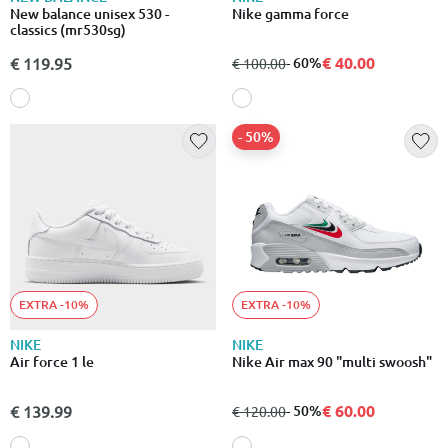
New balance unisex 530 -
Nike gamma force
classics (mr530sg)
€ 40.00
€ 119.95
από
σε
- 60%
€ 100.00
- 50%
EXTRA -10%
EXTRA -10%
NIKE
NIKE
Air force 1 le
Nike Air max 90 "multi swoosh"
€ 60.00
€ 139.99
από
σε
- 50%
€ 120.00