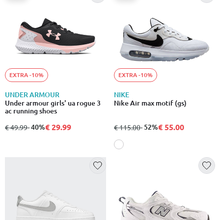
EXTRA -10%
EXTRA -10%
UNDER ARMOUR
NIKE
Under armour girls' ua rogue 3
Nike Air max motif (gs)
ac running shoes
€ 29.99
€ 55.00
από
σε
- 40%
από
σε
- 52%
€ 49.99
€ 115.00