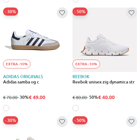
- 30%
- 50%
EXTRA -10%
EXTRA -10%
ADIDAS ORIGINALS
REEBOK
Adidas samba og c
Reebok unisex zig dynamica str
€ 49.00
€ 40.00
από
σε
- 30%
από
σε
- 50%
€ 70.00
€ 80.00
- 30%
- 50%