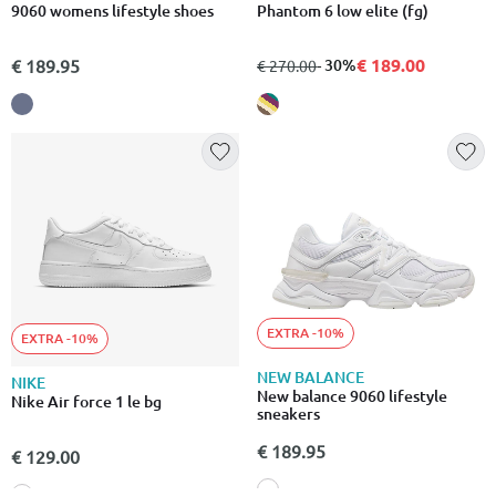
9060 womens lifestyle shoes
Phantom 6 low elite (fg)
€ 189.00
€ 189.95
από
σε
- 30%
€ 270.00
EXTRA -10%
EXTRA -10%
NEW BALANCE
NIKE
New balance 9060 lifestyle
Nike Air force 1 le bg
sneakers
€ 189.95
€ 129.00