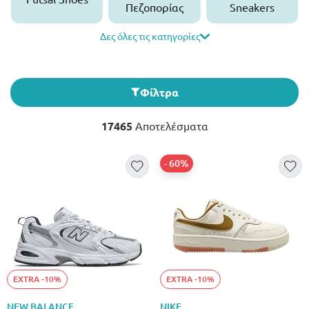
Πεζοπορίας
Sneakers
Δες όλες τις κατηγορίες
Φίλτρα
17465
Αποτελέσματα
- 60%
EXTRA -10%
EXTRA -10%
NEW BALANCE
NIKE