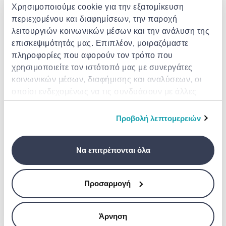
Χρησιμοποιούμε cookie για την εξατομίκευση
περιεχομένου και διαφημίσεων, την παροχή
λειτουργιών κοινωνικών μέσων και την ανάλυση της
επισκεψιμότητάς μας. Επιπλέον, μοιραζόμαστε
πληροφορίες που αφορούν τον τρόπο που
ELICA
PITSOS
χρησιμοποιείτε τον ιστότοπό μας με συνεργάτες
Cfc0140088
Pi4655 inox
κοινωνικών μέσων, διαφήμισης και αναλύσεων, οι
οποίοι ενδεχομένως να τις συνδυάσουν με άλλες
€ 50.99
€ 49.00
πληροφορίες που τους έχετε παραχωρήσει ή τις
οποίες έχουν συλλέξει σε σχέση με την από μέρους
Προβολή λεπτομερειών
σας χρήση των υπηρεσιών τους.
Να επιτρέπονται όλα
Προσαρμογή
Άρνηση