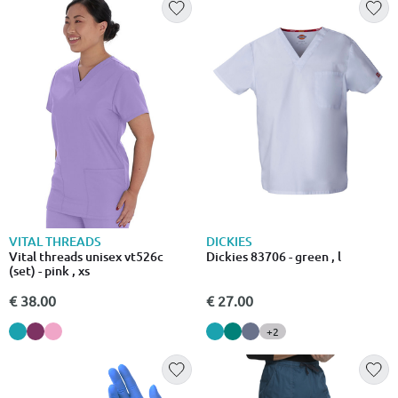
VITAL THREADS
DICKIES
Vital threads unisex vt526c
Dickies 83706 - green , l
(set) - pink , xs
€ 38.00
€ 27.00
+2