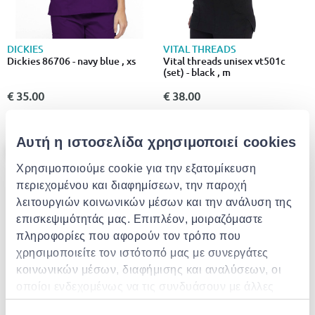
DICKIES
VITAL THREADS
Dickies 86706 - navy blue , xs
Vital threads unisex vt501c
(set) - black , m
€ 35.00
€ 38.00
+6
+1
Αυτή η ιστοσελίδα χρησιμοποιεί cookies
- 13%
Χρησιμοποιούμε cookie για την εξατομίκευση
περιεχομένου και διαφημίσεων, την παροχή
λειτουργιών κοινωνικών μέσων και την ανάλυση της
επισκεψιμότητάς μας. Επιπλέον, μοιραζόμαστε
πληροφορίες που αφορούν τον τρόπο που
χρησιμοποιείτε τον ιστότοπό μας με συνεργάτες
κοινωνικών μέσων, διαφήμισης και αναλύσεων, οι
οποίοι ενδεχομένως να τις συνδυάσουν με άλλες
πληροφορίες που τους έχετε παραχωρήσει ή τις
Fz shoe covers blue