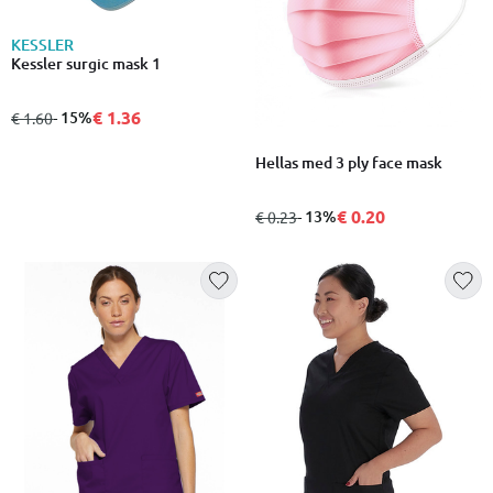
KESSLER
Kessler surgic mask 1
€ 1.36
από
σε
- 15%
€ 1.60
Hellas med 3 ply face mask
€ 0.20
από
σε
- 13%
€ 0.23