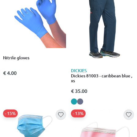
Nitrile gloves
DICKIES
€ 4.00
Dickies 81003 - caribbean blue ,
xs
€ 35.00
- 15%
- 13%