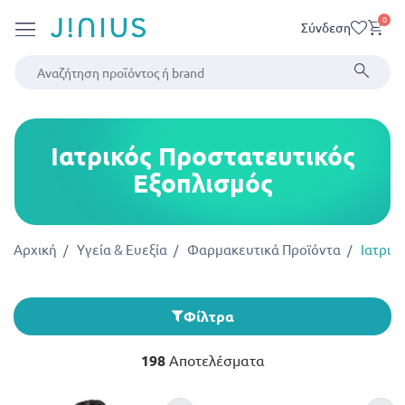
0
Σύνδεση
Ιατρικός Προστατευτικός
Εξοπλισμός
Αρχική
Υγεία & Ευεξία
Φαρμακευτικά Προϊόντα
Ιατρικ
Φίλτρα
198
Αποτελέσματα