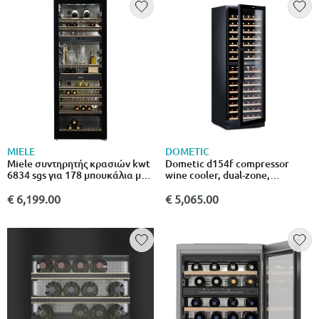
MIELE
DOMETIC
Miele συντηρητής κρασιών kwt
Dometic d154f compressor
6834 sgs για 178 μπουκάλια με
wine cooler, dual-zone,
φίλτρο active Airclean και led
freestanding or built-in, 154
φωτισμό
bottles
€ 6,199.00
€ 5,065.00