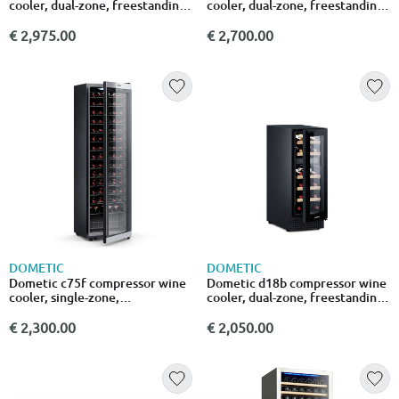
cooler, dual-zone, freestanding
cooler, dual-zone, freestanding
or built-in, 42 bottles
or built-in, 46 bottles
€ 2,975.00
€ 2,700.00
DOMETIC
DOMETIC
Dometic c75f compressor wine
Dometic d18b compressor wine
cooler, single-zone,
cooler, dual-zone, freestanding
freestanding, 75 bottles
or built-in, 18 bottles
€ 2,300.00
€ 2,050.00