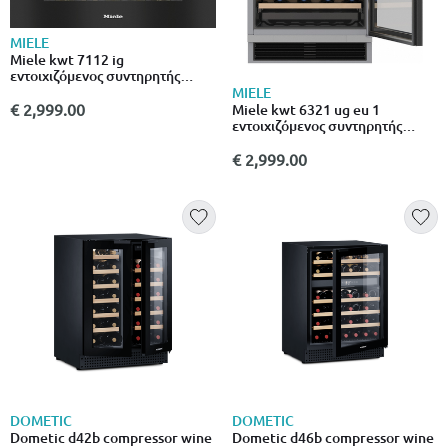
MIELE
Miele kwt 7112 ig
εντοιχιζόμενος συντηρητής
κρασιών για 18 μπουκάλια με
MIELE
φίλτρο active Airclean και led
€ 2,999.00
Miele kwt 6321 ug eu 1
φωτισμό
εντοιχιζόμενος συντηρητής
κρασιών για 34 μπουκάλια με
φίλτρο active Airclean και led
€ 2,999.00
φωτισμό
DOMETIC
DOMETIC
Dometic d42b compressor wine
Dometic d46b compressor wine