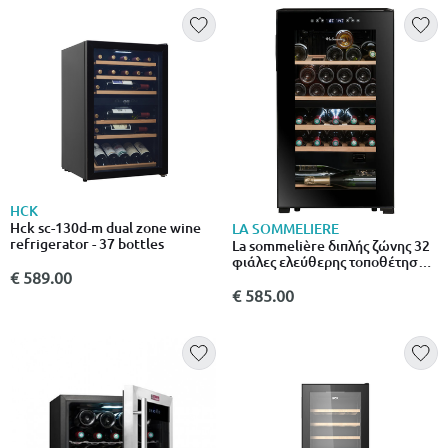
HCK
Hck sc-130d-m dual zone wine
LA SOMMELIERE
refrigerator - 37 bottles
La sommelière διπλής ζώνης 32
φιάλες ελεύθερης τοποθέτησης
€ 589.00
συντηρητής κρασιών
sls32dzblack υ83,8 × π48 × β43
€ 585.00
εκ.