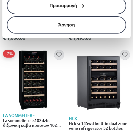
Προσαρμογή
DOMETIC
HCK
Dometic c35f compressor wine
Hck sc-430-ws dual zone wine
Άρνηση
cooler, single-zone,
refrigerator - 174 bottles
freestanding, 35 bottles
€ 1,600.00
€ 1,495.00
- 7%
LA SOMMELIERE
HCK
La sommeliere ls102dzbl
Hck sc145wd built-in dual zone
διζωνικη καβα κρασιων 102
wine refrigerator 52 bottles
μπουκαλιων, 55 x 57x 128 cm