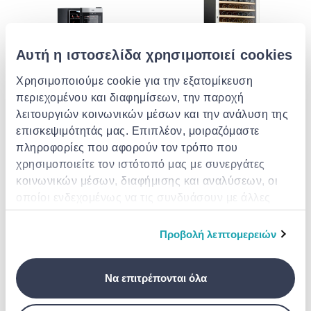
Αυτή η ιστοσελίδα χρησιμοποιεί cookies
Χρησιμοποιούμε cookie για την εξατομίκευση
περιεχομένου και διαφημίσεων, την παροχή
λειτουργιών κοινωνικών μέσων και την ανάλυση της
DOMETIC
OLYMPIA
επισκεψιμότητάς μας. Επιπλέον, μοιραζόμαστε
Dometic c55f compressor wine
Cwc 450b1 βιτρίνα κρασιών
πληροφορίες που αφορούν τον τρόπο που
cooler, single-zone,
154 μπουκάλια διπλή ζώνη
freestanding, 55 bottles
(77+77) olympia
χρησιμοποιείτε τον ιστότοπό μας με συνεργάτες
€ 2,000.00
€ 1,950.00
κοινωνικών μέσων, διαφήμισης και αναλύσεων, οι
οποίοι ενδεχομένως να τις συνδυάσουν με άλλες
πληροφορίες που τους έχετε παραχωρήσει ή τις
οποίες έχουν συλλέξει σε σχέση με την από μέρους
Προβολή λεπτομερειών
σας χρήση των υπηρεσιών τους.
Να επιτρέπονται όλα