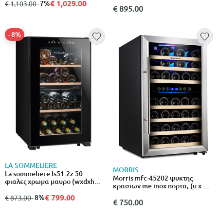
€ 1,029.00
από
σε
- 7%
€ 1,103.00
€ 895.00
- 8%
LA SOMMELIERE
MORRIS
La sommeliere ls51.2z 50
Morris mfc-45202 ψυκτης
φιαλες χρωμα μαυρο (wxdxh
κρασιων me inox πορτα, (υ x π x
cm) 48x56.5x83.8cm,
β): 84 x 49.5 x 58cm
€ 799.00
από
σε
- 8%
€ 873.00
€ 750.00