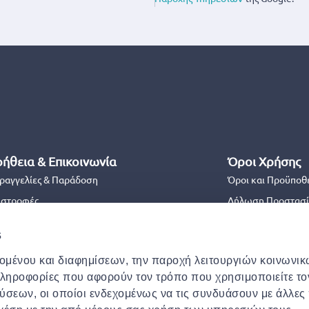
ήθεια & Επικοινωνία
Όροι Χρήσης
ραγγελίες & Παράδοση
Όροι και Προϋποθ
ιστροφές
Δήλωση Προστασί
ικοινωνήστε μαζί μας
Όροι και Προϋπο
s
χνές Ερωτήσεις
Πολιτική Cookies
χομένου και διαφημίσεων, την παροχή λειτουργιών κοινωνι
ειάζεστε βοήθεια με την παραγγελία σας;
Ασφάλεια
πληροφορίες που αφορούν τον τρόπο που χρησιμοποιείτε το
Δήλωση Προσβασι
ύσεων, οι οποίοι ενδεχομένως να τις συνδυάσουν με άλλες