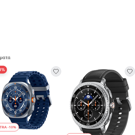
ματα
33%
TRA -10%