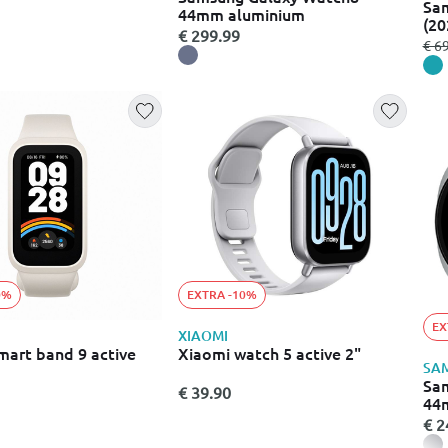
 sport band - m/l
Sam
44mm aluminium
(20
€ 299.99
από
€ 6
0%
EXTRA -10%
EX
XIAOMI
mart band 9 active
Xiaomi watch 5 active 2"
SA
Sa
€ 39.90
44
€ 2