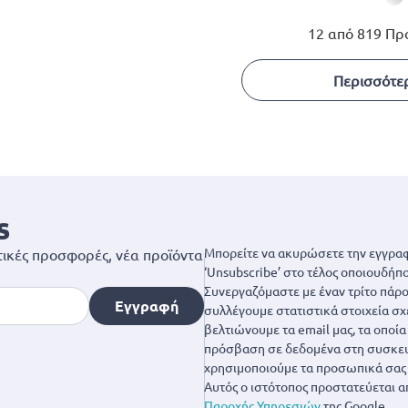
12 από 819 Πρ
Περισσότε
s
Μπορείτε να ακυρώσετε την εγγραφ
ικές προσφορές, νέα προϊόντα
‘Unsubscribe’ στο τέλος οποιουδήπο
Συνεργαζόμαστε με έναν τρίτο πάροχ
Εγγραφή
συλλέγουμε στατιστικά στοιχεία σχ
βελτιώνουμε τα email μας, τα οποί
πρόσβαση σε δεδομένα στη συσκευή
χρησιμοποιούμε τα προσωπικά σας 
Αυτός ο ιστότοπος προστατεύεται α
Παροχής Υπηρεσιών
της Google.