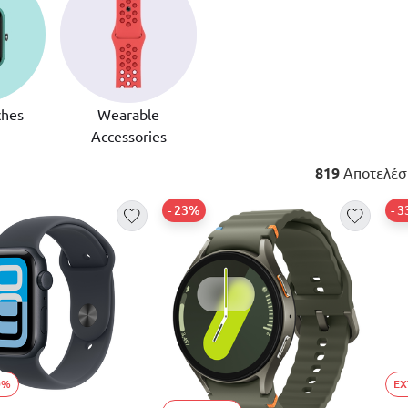
ches
Wearable
Accessories
819
Αποτελέσ
- 23%
- 
0%
EX