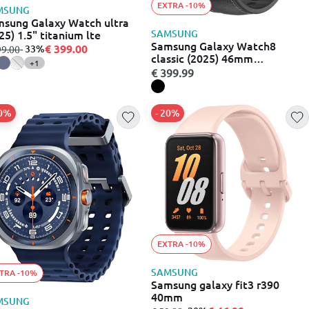
EXTRA -10%
MSUNG
sung Galaxy Watch ultra
25) 1.5" titanium lte
SAMSUNG
Samsung Galaxy Watch8
€ 399.00
σε
- 33%
99.00
classic (2025) 46mm
+1
aluminium GPS
€ 399.99
40%
- 20%
EXTRA -10%
SAMSUNG
TRA -10%
Samsung galaxy fit3 r390
40mm
MSUNG