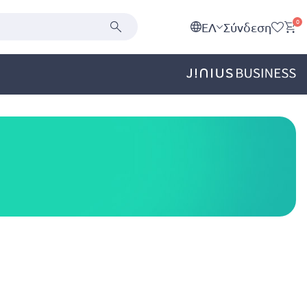
0
EΛ
Σύνδεση