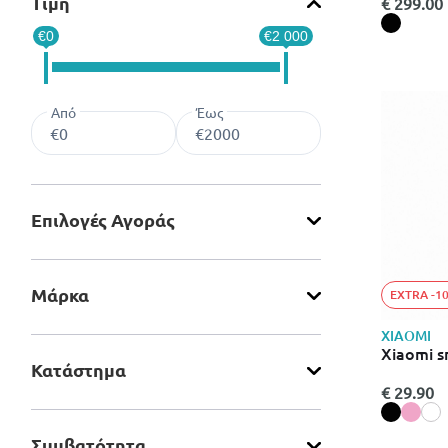
midnight
Τιμή
€ 299.00
€0
€2 000
Από
Έως
Επιλογές Αγοράς
Μάρκα
EXTRA -1
XIAOMI
Xiaomi s
Κατάστημα
€ 29.90
Συμβατότητα