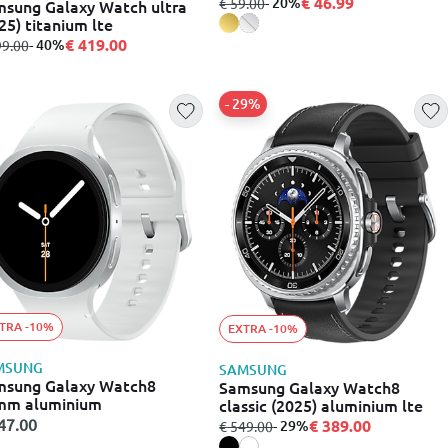
€ 46.99
από
σε
- 20%
€ 59.00
sung Galaxy Watch ultra
25) titanium lte
€ 419.00
σε
- 40%
99.00
- 29%
TRA -10%
EXTRA -10%
MSUNG
SAMSUNG
msung Galaxy Watch8
Samsung Galaxy Watch8
mm aluminium
classic (2025) aluminium lte
47.00
€ 389.00
από
σε
- 29%
€ 549.00