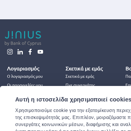
Λογαριασμός
Σχετικά με εμάς
Βο
Ο λογαριασμός μου
Σχετικά με εμάς
Πα
Οι παραγγελίες μου
Γίνε συνεργάτης
Επ
Jinius Business
Επ
Αυτή η ιστοσελίδα χρησιμοποιεί cookie
Συ
Χρησιμοποιούμε cookie για την εξατομίκευση περιε
Χρ
της επισκεψιμότητάς μας. Επιπλέον, μοιραζόμαστε 
συνεργάτες κοινωνικών μέσων, διαφήμισης και αναλ