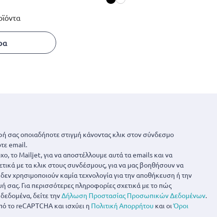
οϊόντα
ρα
ή σας οποιαδήποτε στιγμή κάνοντας κλικ στον σύνδεσμο
τε email.
ο, το Mailjet, για να αποστέλλουμε αυτά τα emails και να
ετικά με τα κλικ στους συνδέσμους, για να μας βοηθήσουν να
α δεν χρησιμοποιούν καμία τεχνολογία για την αποθήκευση ή την
 σας. Για περισσότερες πληροφορίες σχετικά με το πώς
δεδομένα, δείτε την
Δήλωση Προστασίας Προσωπικών Δεδομένων
.
πό το reCAPTCHA και ισχύει η
Πολιτική Απορρήτου
και οι
Όροι