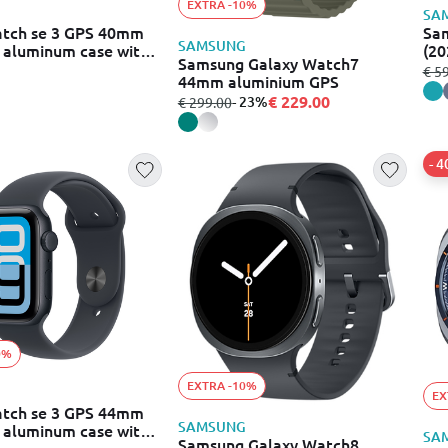
EXTRA -10%
SA
atch se 3 GPS 40mm
Sam
SAMSUNG
 aluminum case with
(20
Samsung Galaxy Watch7
 sport band - s/m
από
€ 5
44mm aluminium GPS
€ 229.00
από
σε
- 23%
€ 299.00
- 
ες
0%
EXTRA -10%
EX
atch se 3 GPS 44mm
SAMSUNG
 aluminum case with
SA
Samsung Galaxy Watch8