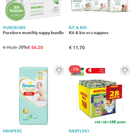
PUREBORN
KIT & KIN
Pureborn monthly nappy bundle
Kit & kin eco nappies
€ 56.20
από
σε
- 20%
€ 11.70
€ 70.20
- 5%
PAMPERS
BABYLINO