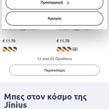
Προσαρμογή
Άρνηση
PUREBORN
PUREBORN
Pureborn nappies size 1
Pureborn nappies size 4
€ 11.70
€ 11.70
+2
12 από 62 Προϊόντα
Περισσότερα
Μπες στον κόσμο της
Jinius