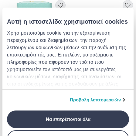
Αυτή η ιστοσελίδα χρησιμοποιεί cookies
Χρησιμοποιούμε cookie για την εξατομίκευση
περιεχομένου και διαφημίσεων, την παροχή
λειτουργιών κοινωνικών μέσων και την ανάλυση της
επισκεψιμότητάς μας. Επιπλέον, μοιραζόμαστε
πληροφορίες που αφορούν τον τρόπο που
PAMPERS
PAMPERS
χρησιμοποιείτε τον ιστότοπό μας με συνεργάτες
Pampers | premium care πάνες |
Pampers | premium care pants
κοινωνικών μέσων, διαφήμισης και αναλύσεων, οι
νο.3 (6-10kg) | 60τμχ.
no 4 (9-15kg) | 38τμχ.
οποίοι ενδεχομένως να τις συνδυάσουν με άλλες
€ 13.62
€ 12.10
πληροφορίες που τους έχετε παραχωρήσει ή τις
οποίες έχουν συλλέξει σε σχέση με την από μέρους
Προβολή λεπτομερειών
σας χρήση των υπηρεσιών τους.
Να επιτρέπονται όλα