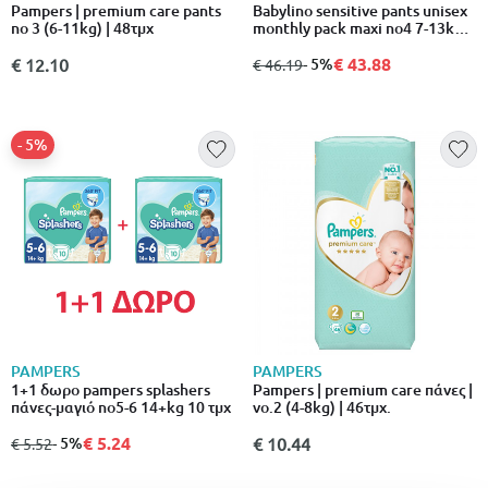
Pampers | premium care pants
Babylino sensitive pants unisex
no 3 (6-11kg) | 48τμχ
monthly pack maxi no4 7-13kg
140 + 28 τμχ δώρο
€ 43.88
€ 12.10
από
σε
- 5%
€ 46.19
- 5%
PAMPERS
PAMPERS
1+1 δωρο pampers splashers
Pampers | premium care πάνες |
πάνες-μαγιό no5-6 14+kg 10 τμχ
νο.2 (4-8kg) | 46τμχ.
€ 5.24
από
σε
- 5%
€ 10.44
€ 5.52