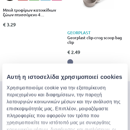
Μπολ τροφίμων κατοικίδιων
ζώων πτυσσόμενο 4
διαφορετικα χρωματα
€ 3.29
GEORPLAST
Georplast clip-crog scoop bag
clip
€ 2.49
4 από 4 Προϊόντα
Αυτή η ιστοσελίδα χρησιμοποιεί cookies
Χρησιμοποιούμε cookie για την εξατομίκευση
Μπες στον κόσμο της
περιεχομένου και διαφημίσεων, την παροχή
λειτουργιών κοινωνικών μέσων και την ανάλυση της
Jinius
επισκεψιμότητάς μας. Επιπλέον, μοιραζόμαστε
πληροφορίες που αφορούν τον τρόπο που
Εάν θέλετε να αποκτήσετε έγκαιρη πρόσβαση σε
χρησιμοποιείτε τον ιστότοπό μας με συνεργάτες
αποκλειστικές προσφορές, νέα προϊόντα και τα
κοινωνικών μέσων, διαφήμισης και αναλύσεων, οι