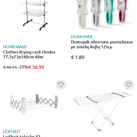
DOMOPAK
Domopak πλαστικα μανταλακια
HOMEMAID
με απαλη λαβη 12τεμ
Clothes drying rack rhodes
77,5x73x140cm 40m
€ 1.89
€ 36.95
από
σε
- 25%
€ 48.95
LEIFHEIT
Leifheit teleclip 42