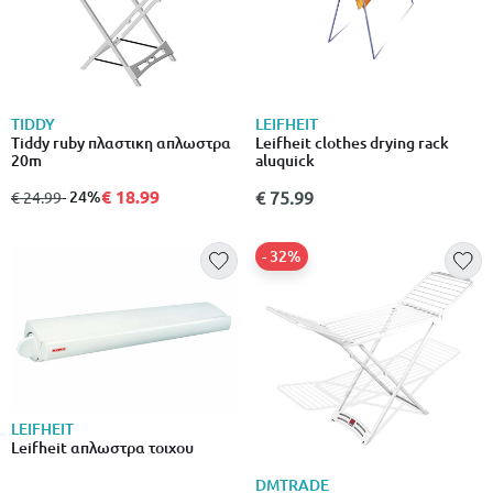
TIDDY
LEIFHEIT
Tiddy ruby πλαστικη απλωστρα
Leifheit clothes drying rack
20m
aluquick
€ 18.99
από
σε
- 24%
€ 75.99
€ 24.99
- 32%
LEIFHEIT
Leifheit απλωστρα τοιχου
DMTRADE