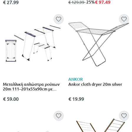
μεταλλικο γκρι
€ 97.49
€ 27.99
από
σε
- 25%
€ 129.99
ANKOR
Μεταλλική απλώστρα ρούχων
Ankor cloth dryer 20m silver
20m 111–201x55x90cm με
επεκτεινόμενα πλαϊνά & μεγάλη
επιφάνεια απλώματος 1 τεμάχιο
€ 59.00
€ 19.99
άσπρο