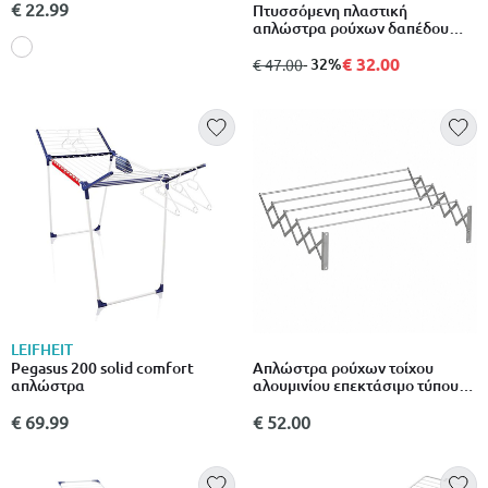
€ 22.99
Πτυσσόμενη πλαστική
απλώστρα ρούχων δαπέδου
181,5x55x88cm
€ 32.00
από
σε
- 32%
€ 47.00
LEIFHEIT
Pegasus 200 solid comfort
Απλώστρα ρούχων τοίχου
απλώστρα
αλουμινίου επεκτάσιμο τύπου
ακορντεόν με 5 ράβδους 71 x
121 cm 6m με 5 ράβδους
€ 69.99
€ 52.00