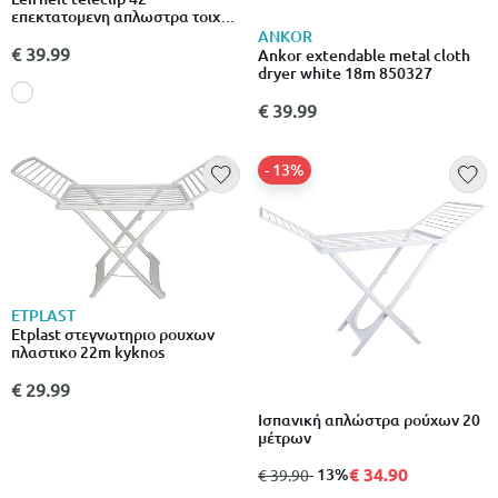
επεκτατομενη απλωστρα τοιχου
4.2m
ANKOR
€ 39.99
Ankor extendable metal cloth
dryer white 18m 850327
€ 39.99
- 13%
ETPLAST
Etplast στεγνωτηριο ρουχων
πλαστικο 22m kyknos
€ 29.99
Ισπανική απλώστρα ρούχων 20
μέτρων
€ 34.90
από
σε
- 13%
€ 39.90