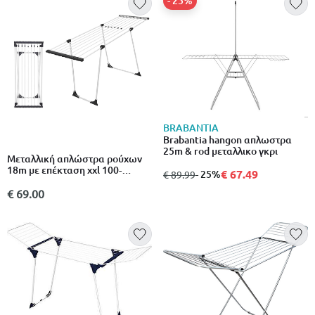
- 25%
BRABANTIA
Brabantia hangon απλωστρα
25m & rod μεταλλικο γκρι
Μεταλλική απλώστρα ρούχων
18m με επέκταση xxl 100-
€ 67.49
από
σε
- 25%
€ 89.99
185x55x90cm χωρίς
διαχωριστικά 1 τεμάχιο άσπρο
€ 69.00