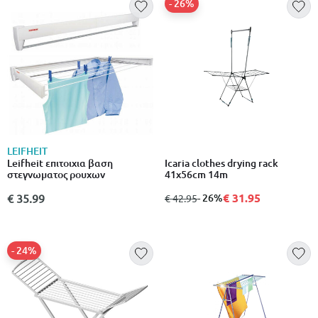
- 26%
LEIFHEIT
Leifheit επιτοιχια βαση
Icaria clothes drying rack
στεγνωματος ρουχων
41x56cm 14m
€ 31.95
€ 35.99
από
σε
- 26%
€ 42.95
- 24%