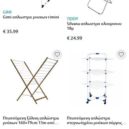
GIMI
Gimi απλωστρα ρουχων rimini
TIDDY
Silvana απλωστρα αλουμινιου
18μ
€ 35.99
€ 24.99
Πτυσσόμενη ξύλινη απλώστρα
Πτυσσόμενη απλώστρα
ρούχων 160×79cm 15m από
στεγνωτηρίου ρούχων πύργος
πεύκο με σωλήνες αλουμινίου
27m με ρόδες & ρυθμιζόμενο