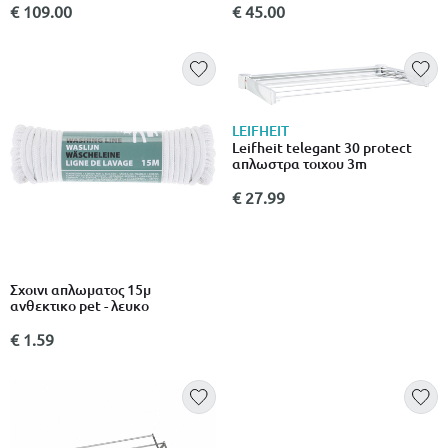
ύψος
€ 109.00
€ 45.00
LEIFHEIT
Leifheit telegant 30 protect
απλωστρα τοιχου 3m
€ 27.99
Σχοινι απλωματος 15μ
ανθεκτικο pet - λευκο
€ 1.59