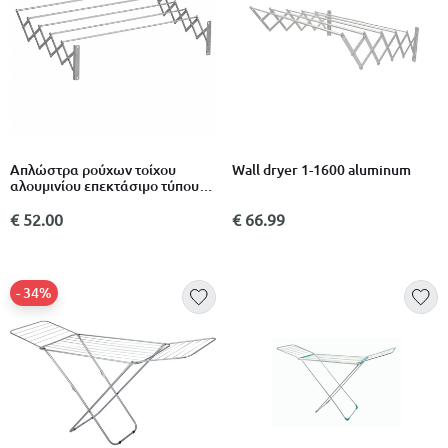
Απλώστρα ρούχων τοίχου
Wall dryer 1-1600 aluminum
αλουμινίου επεκτάσιμο τύπου
ακορντεόν με 5 ράβδους 71 x
121 cm 6m με 5 ράβδους
€ 52.00
€ 66.99
- 34%