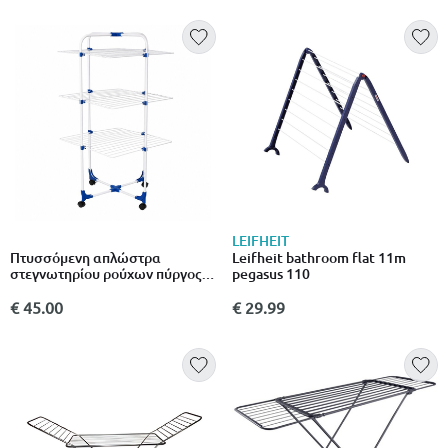
LEIFHEIT
Πτυσσόμενη απλώστρα
Leifheit bathroom flat 11m
στεγνωτηρίου ρούχων πύργος
pegasus 110
27m με ρόδες & ρυθμιζόμενο
ύψος
€ 45.00
€ 29.99