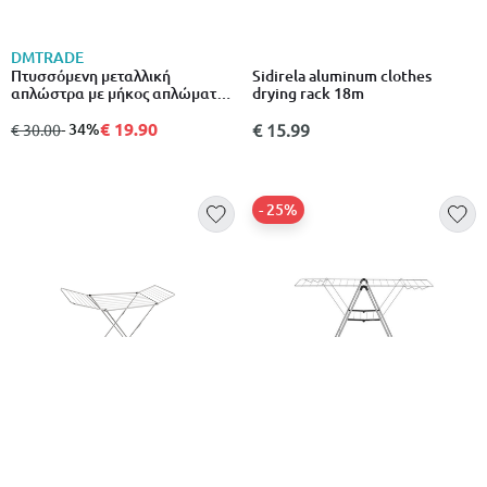
DMTRADE
Πτυσσόμενη μεταλλική
Sidirela aluminum clothes
απλώστρα με μήκος απλώματος
drying rack 18m
18 μέτρων
€ 19.90
από
σε
- 34%
€ 15.99
€ 30.00
- 25%
BRABANTIA
Simple foldable 18 m status
Brabantia hangon μεταλλικη
metal
απλωστρα 20m γκρι