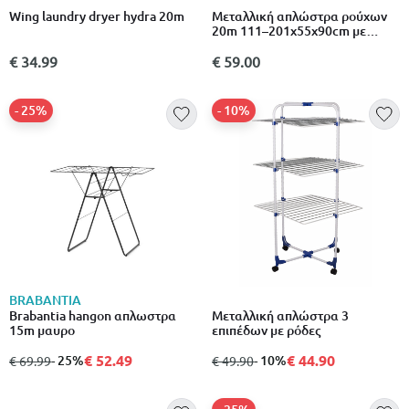
Wing laundry dryer hydra 20m
Μεταλλική απλώστρα ρούχων
20m 111–201x55x90cm με
επεκτεινόμενα πλαϊνά & μεγάλη
επιφάνεια απλώματος 1 τεμάχιο
€ 34.99
€ 59.00
άσπρο
- 25%
- 10%
BRABANTIA
Brabantia hangon απλωστρα
Μεταλλική απλώστρα 3
15m μαυρο
επιπέδων με ρόδες
€ 52.49
€ 44.90
από
σε
- 25%
από
σε
- 10%
€ 69.99
€ 49.90