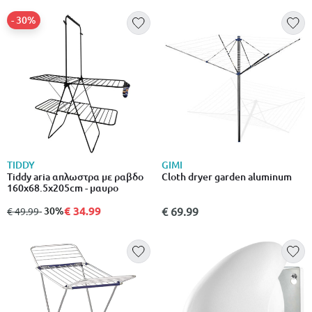
- 30%
TIDDY
GIMI
Tiddy aria απλωστρα με ραβδο
Cloth dryer garden aluminum
160x68.5x205cm - μαυρο
€ 34.99
από
σε
- 30%
€ 69.99
€ 49.99