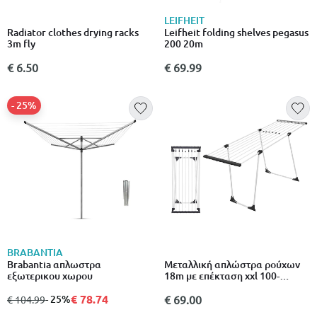
LEIFHEIT
Radiator clothes drying racks
Leifheit folding shelves pegasus
3m fly
200 20m
€ 6.50
€ 69.99
- 25%
BRABANTIA
Brabantia απλωστρα
Μεταλλική απλώστρα ρούχων
εξωτερικου χωρου
18m με επέκταση xxl 100-
185x55x90cm χωρίς
€ 78.74
διαχωριστικά 1 τεμάχιο άσπρο
από
σε
- 25%
€ 69.00
€ 104.99