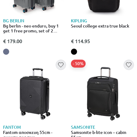
BG BERLIN
KIPLING
Bg berlin - neo enduro, buy 1
Seoul college extra true black
get 1 free promo, set of 2
luggages,titanium
€ 179.00
€ 114.95
- 50%
FANTOM
SAMSONITE
Fantom αποσκευη 55cm -
Samsonite b-lite icon – cabin