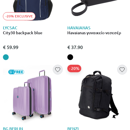
-20% EXCLUSIVE
LYCSAC
HAVAIANAS
City30 backpack blue
Havaianas γυναικείο νεσεσέρ
€ 59.99
€ 37.90
- 20%
BG BERLIN
BENZI