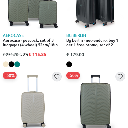
AEROCASE
BG BERLIN
Aerocase - peacock, set of 3
Bg berlin - neo enduro, buy 1
luggages (4 wheel) 52cm/18in,
get 1 free promo, set of 2
66cm/20in, 77cm/28in
luggages, black
suitcases, beige
€ 115.85
από
σε
- 50%
€ 179.00
€ 231.70
- 50%
- 50%