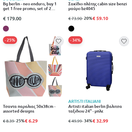
Bg berlin - neo enduro, buy 1
Σακίδιο πλάτης cabin size benzi
get 1 free promo, set of 2
μαύρο bz4045
luggages, lavender
€ 59.10
€ 179.00
από
σε
- 20%
€ 73.90
- 25%
- 34%
ARTISTI ITALIANI
Τσαντα παραλιας 50x38cm -
Artisti italian berlin βαλιτσα
assorted designs
ταξιδιου 24" - μπλε
€ 6.29
€ 32.99
από
σε
- 25%
από
σε
- 34%
€ 8.39
€ 49.99