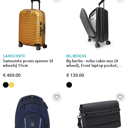
SAMSONITE
BG BERLIN
Samsonite proxis spinner (4
Bg berlin - nobu cabin size (4
wheels) 55cm
wheel), front laptop pocket,
54.5cm/20in luggage / suitcase,
black
€ 469.00
€ 139.00