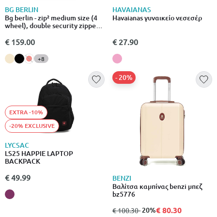
BG BERLIN
HAVAIANAS
Bg berlin - zip² medium size (4
Havaianas γυναικείο νεσεσέρ
wheel), double security zipper,
69cm/26in luggage / suitcase,
mustard
€ 159.00
€ 27.90
+8
- 20%
EXTRA -10%
-20% EXCLUSIVE
LYCSAC
LS25 HAPPIE LAPTOP
BACKPACK
€ 49.99
BENZI
Βαλίτσα καμπίνας benzi μπεζ
bz5776
€ 80.30
από
σε
- 20%
€ 100.30