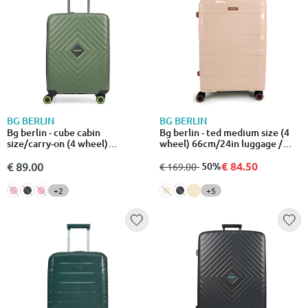
BG BERLIN
BG BERLIN
Bg berlin - cube cabin
Bg berlin - ted medium size (4
size/carry-on (4 wheel)
wheel) 66cm/24in luggage /
55cm/20in luggage 10kg
suitcase
suitcase
€ 84.50
€ 89.00
από
σε
- 50%
€ 169.00
+2
+5