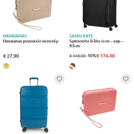
HAVAIANAS
SAMSONITE
Havaianas γυναικείο νεσεσέρ
Samsonite b-lite icon – exp –
83cm
€ 174.00
€ 27.90
από
σε
- 50%
€ 348.00