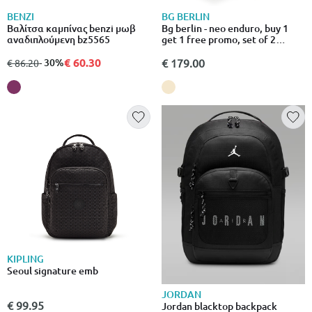
BENZI
BG BERLIN
Βαλίτσα καμπίνας benzi μωβ
Bg berlin - neo enduro, buy 1
αναδιπλούμενη bz5565
get 1 free promo, set of 2
luggages, beige
€ 60.30
από
σε
- 30%
€ 179.00
€ 86.20
KIPLING
Seoul signature emb
JORDAN
€ 99.95
Jordan blacktop backpack