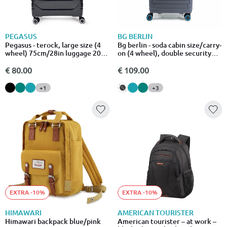
PEGASUS
BG BERLIN
Pegasus - terock, large size (4
Bg berlin - soda cabin size/carry-
wheel) 75cm/28in luggage 20-
on (4 wheel), double security
23kg suitcase
zipper, 54cm/20in luggage,
10kg suitcase, back
€ 80.00
€ 109.00
+1
+3
EXTRA -10%
EXTRA -10%
HIMAWARI
AMERICAN TOURISTER
Himawari backpack blue/pink
American tourister – at work –