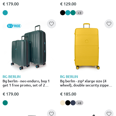
grey
€ 179.00
€ 129.00
+3
BG BERLIN
BG BERLIN
Bg berlin - neo enduro, buy 1
Bg berlin - zip² xlarge size (4
get 1 free promo, set of 2
wheel), double security zipper,
luggages, forest
80cm/30in luggage / suitcase,
beige
€ 179.00
€ 185.00
+6