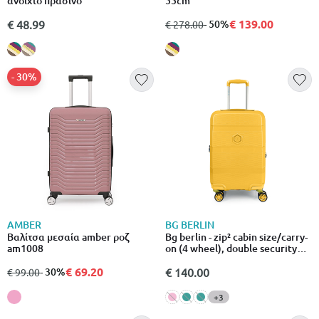
ανοιχτο πρασινο
55cm
€ 139.00
€ 48.99
από
σε
- 50%
€ 278.00
- 30%
AMBER
BG BERLIN
Βαλίτσα μεσαία amber ροζ
Bg berlin - zip² cabin size/carry-
am1008
on (4 wheel), double security
zipper, 55cm/20in luggage 10kg
€ 69.20
suitcase
από
σε
- 30%
€ 140.00
€ 99.00
+3