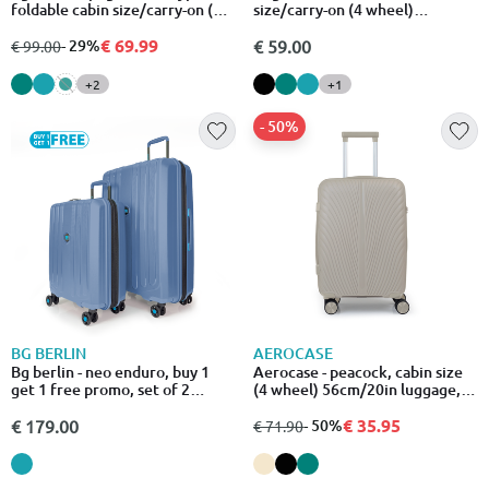
foldable cabin size/carry-on (4
size/carry-on (4 wheel)
wheel) 55cm/20in luggage 10kg
55cm/20in luggage 10kg
suitcase - mint
€ 69.99
suitcase
από
σε
- 29%
€ 59.00
€ 99.00
+2
+1
- 50%
BG BERLIN
AEROCASE
Bg berlin - neo enduro, buy 1
Aerocase - peacock, cabin size
get 1 free promo, set of 2
(4 wheel) 56cm/20in luggage,
luggages, ice blue
10kg suitcase, beige
€ 35.95
€ 179.00
από
σε
- 50%
€ 71.90