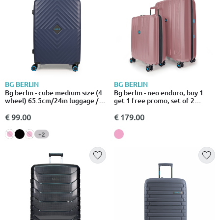
BG BERLIN
BG BERLIN
Bg berlin - cube medium size (4
Bg berlin - neo enduro, buy 1
wheel) 65.5cm/24in luggage /
get 1 free promo, set of 2
suitcase
luggages, dark pink
€ 99.00
€ 179.00
+2