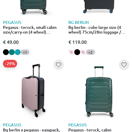
PEGASUS
BG BERLIN
Pegasus - terock, small cabin
Bg berlin - cube large size (4
size/carry-on (4 wheel)
wheel) 75cm/28in luggage /
52cm/18in luggage 8kg suitcase
suitcase
€ 49.00
€ 119.00
+1
+2
- 29%
PEGASUS
PEGASUS
Bg berlin x pegasus - easypack,
Pegasus - terock, cabin