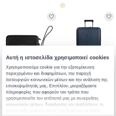
Αυτή η ιστοσελίδα χρησιμοποιεί cookies
Χρησιμοποιούμε cookie για την εξατομίκευση
HAVAIANAS
BG BERLIN
περιεχομένου και διαφημίσεων, την παροχή
Havaianas γυναικείο νεσεσέρ
Bg berlin - guido cabin
size/carry-on (4 wheel),
λειτουργιών κοινωνικών μέσων και την ανάλυση της
54cm/20in luggage, 10kg
επισκεψιμότητάς μας. Επιπλέον, μοιραζόμαστε
suitcase
€ 23.90
€ 132.00
πληροφορίες που αφορούν τον τρόπο που
χρησιμοποιείτε τον ιστότοπό μας με συνεργάτες
κοινωνικών μέσων, διαφήμισης και αναλύσεων, οι
- 30%
οποίοι ενδεχομένως να τις συνδυάσουν με άλλες