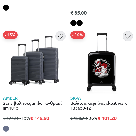
€ 85.00
- 15%
- 36%
AMBER
SKPAT
Σετ 3 βαλίτσες amber ανθρακί
Βαλίτσα καμπίνας skpat walk
am1015
133650-12
€ 149.90
€ 101.20
από
σε
- 15%
από
σε
- 36%
€ 177.10
€ 158.20