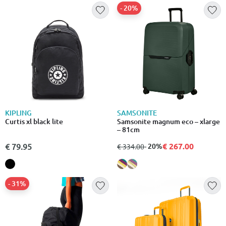
- 20%
KIPLING
SAMSONITE
Curtis xl black lite
Samsonite magnum eco – xlarge
– 81cm
€ 267.00
€ 79.95
από
σε
- 20%
€ 334.00
- 31%