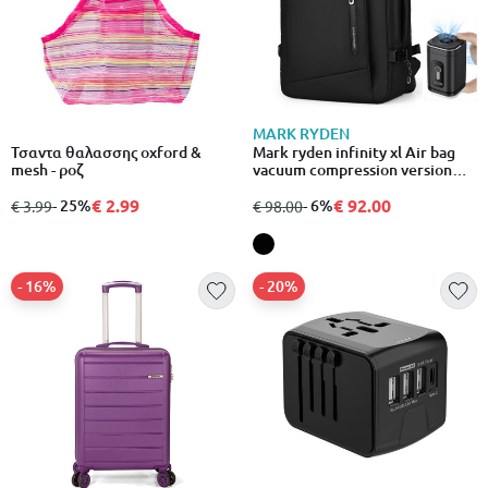
MARK RYDEN
Τσαντα θαλασσης oxford &
Mark ryden infinity xl Air bag
mesh - ροζ
vacuum compression version
backpack 35l + Air pump
€ 2.99
included
€ 92.00
από
σε
- 25%
από
σε
- 6%
€ 3.99
€ 98.00
- 16%
- 20%