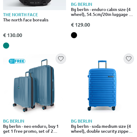
BG BERLIN
Bg berlin - enduro cabin size (4
wheel), 54.5cm/20in luggage /
THE NORTH FACE
suitcase, black
The north face borealis
€ 129.00
€ 130.00
BG BERLIN
BG BERLIN
Bg berlin - neo enduro, buy 1
Bg berlin - soda medium size (4
get 1 free promo, set of 2
wheel), double security zipper,
luggages, petrol
66cm/24in luggage / suitcase,