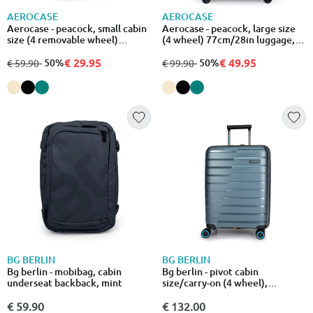
AEROCASE
AEROCASE
Aerocase - peacock, small cabin
Aerocase - peacock, large size
size (4 removable wheel)
(4 wheel) 77cm/28in luggage,
52cm/18in luggage, 8kg
20-23kg suitcase, black
suitcase, black
€ 29.95
€ 49.95
από
σε
- 50%
από
σε
- 50%
€ 59.90
€ 99.90
BG BERLIN
BG BERLIN
Bg berlin - mobibag, cabin
Bg berlin - pivot cabin
underseat backback, mint
size/carry-on (4 wheel),
55cm/20in luggage, 10kg
suitcase
€ 59.90
€ 132.00