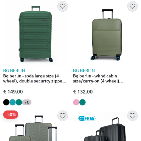
BG BERLIN
BG BERLIN
Bg berlin - soda large size (4
Bg berlin - wknd cabin
wheel), double security zipper,
size/carry-on (4 wheel),
76cm/28in luggage / suitcase,
55cm/20in luggage, 10kg
blue
suitcase
€ 149.00
€ 132.00
+3
- 50%