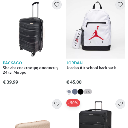
PACK&GO
JORDAN
Shc abs επεκτασιμη αποσκευη
Jordan Air school backpack
24 ιν. Μαυρο
€ 39.99
€ 45.00
+6
- 50%