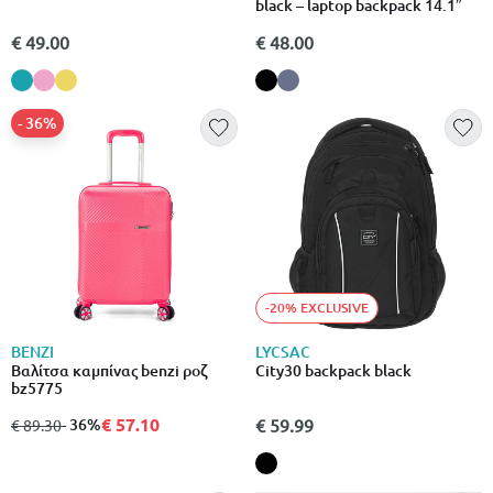
black – laptop backpack 14.1″
€ 49.00
€ 48.00
- 36%
-20% EXCLUSIVE
BENZI
LYCSAC
Βαλίτσα καμπίνας benzi ροζ
City30 backpack black
bz5775
€ 57.10
από
σε
- 36%
€ 59.99
€ 89.30