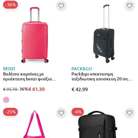
- 36%
BENZI
PACK&GO
Βαλίτσα καμπίνας με
Pack&go eπεκτασιμη
προέκταση benzi φούξια
ταξιδιωτικη αποσκευη 20 inch
bz5827
μαυρη
€ 61.30
από
σε
- 36%
€ 42.99
€ 95.70
- 25%
- 6%