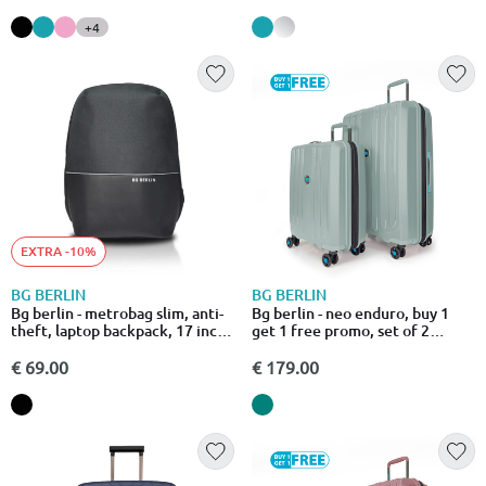
+4
EXTRA -10%
BG BERLIN
BG BERLIN
Bg berlin - metrobag slim, anti-
Bg berlin - neo enduro, buy 1
theft, laptop backpack, 17 inch,
get 1 free promo, set of 2
black
luggages, mint
€ 69.00
€ 179.00