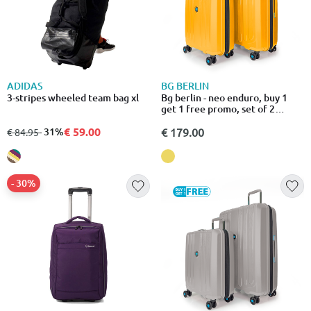
ADIDAS
BG BERLIN
3-stripes wheeled team bag xl
Bg berlin - neo enduro, buy 1
get 1 free promo, set of 2
luggages, mustard
€ 59.00
από
σε
- 31%
€ 179.00
€ 84.95
- 30%