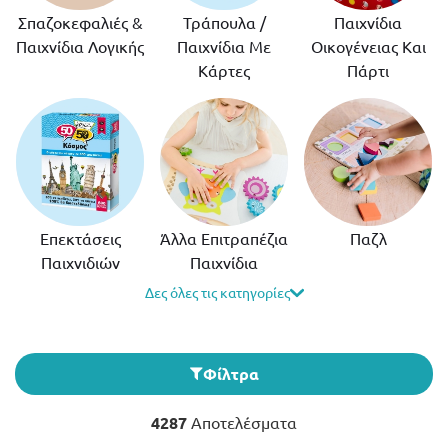
Σπαζοκεφαλιές &
Τράπουλα /
Παιχνίδια
Παιχνίδια Λογικής
Παιχνίδια Με
Οικογένειας Και
Κάρτες
Πάρτι
Επεκτάσεις
Άλλα Επιτραπέζια
Παζλ
Παιχνιδιών
Παιχνίδια
Δες όλες τις κατηγορίες
Φίλτρα
4287
Αποτελέσματα