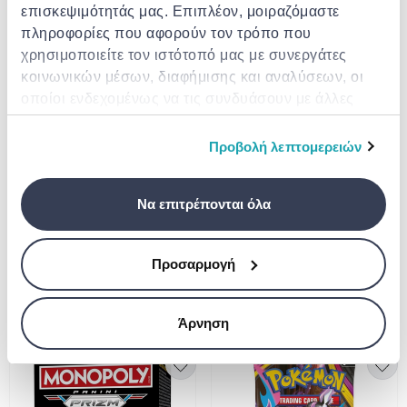
επισκεψιμότητάς μας. Επιπλέον, μοιραζόμαστε
€ 39.99
€ 51.99
πληροφορίες που αφορούν τον τρόπο που
χρησιμοποιείτε τον ιστότοπό μας με συνεργάτες
κοινωνικών μέσων, διαφήμισης και αναλύσεων, οι
οποίοι ενδεχομένως να τις συνδυάσουν με άλλες
πληροφορίες που τους έχετε παραχωρήσει ή τις
οποίες έχουν συλλέξει σε σχέση με την από μέρους
Προβολή λεπτομερειών
σας χρήση των υπηρεσιών τους.
Να επιτρέπονται όλα
POKÉMON
POKÉMON
Προσαρμογή
Pokemon mega lucario ex
Pokemon mega evolution 05
league battle deck pok103601
pitch black booster bundle
pok104221
€ 44.99
€ 39.99
Άρνηση