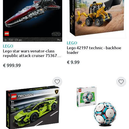
LEGO
LEGO
Lego 42197 technic - backhoe
Lego star wars venator-class
loader
republic attack cruiser 75367
για ηλικίες 18+ 5374τμχ
€ 9.99
€ 999.99