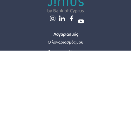
Λογαριασμός
Ο λογαριασμός μου
Οι παραγγελίες μου
Σχετικά με εμάς
Σχετικά με εμάς
Γίνε συνεργάτης
Jinius Business
Βοήθεια & Επικοινωνία
Παραγγελίες & Παράδοση
Επιστροφές
Επικοινωνήστε μαζί μας