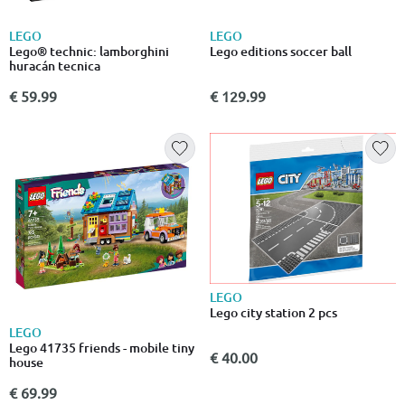
LEGO
LEGO
Lego® technic: lamborghini
Lego editions soccer ball
huracán tecnica
€ 59.99
€ 129.99
LEGO
Lego city station 2 pcs
LEGO
Lego 41735 friends - mobile tiny
€ 40.00
house
€ 69.99