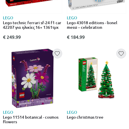
LEGO
LEGO
Lego technic ferrari sf-24 f1 car
Lego 43018 editions - lionel
42207 για ηλικίες 16+ 1361τμχ
messi – celebration
€ 249.99
€ 184.99
LEGO
LEGO
Lego 11514 botanical - cosmos
Lego christmas tree
flowers