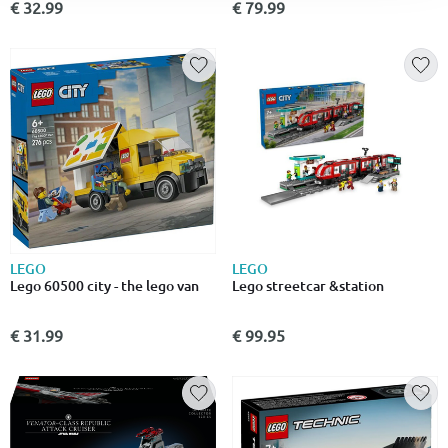
€ 32.99
€ 79.99
LEGO
LEGO
Lego 60500 city - the lego van
Lego streetcar &station
€ 31.99
€ 99.95