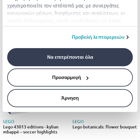
χρησιμοποιείτε τον ιστότοπό μας με συνεργάτες
LEGO
κοινωνικών μέσων, διαφήμισης και αναλύσεων, οι
Lego 11509 botanical -
LEGO
flowering cactus
οποίοι ενδεχομένως να τις συνδυάσουν με άλλες
Lego robot olympiad 45811 για
πληροφορίες που τους έχετε παραχωρήσει ή τις
ηλικίες 10+
€ 31.99
οποίες έχουν συλλέξει σε σχέση με την από μέρους
Προβολή λεπτομερειών
€ 69.99
σας χρήση των υπηρεσιών τους.
Να επιτρέπονται όλα
Προσαρμογή
Άρνηση
LEGO
LEGO
Lego 43013 editions - kylian
Lego botanicals: flower bouquet
mbappé – soccer highlights