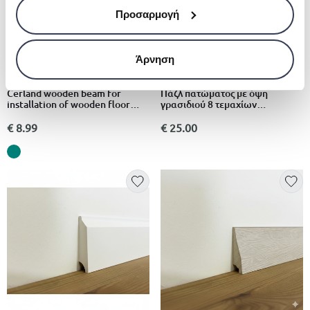
Προσαρμογή
Άρνηση
CERLAND
DMTRADE
Cerland wooden beam for
Πάζλ πατώματος με όψη
installation of wooden floor
γρασιδιού 8 τεμαχίων
4x6x240cm pine cl4
50x50cmx3mm
€ 8.99
€ 25.00