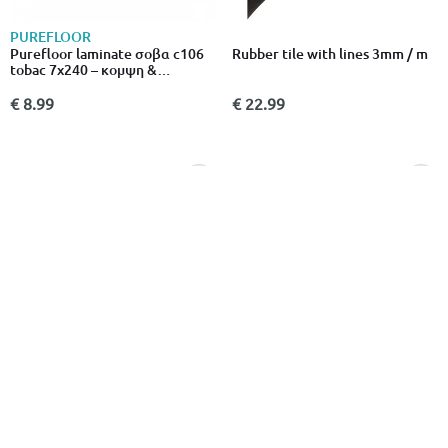
PUREFLOOR
Purefloor laminate σοβα c106
Rubber tile with lines 3mm / m
tobac 7x240 – κομψη &
ανθεκτικη – δρυς
€ 8.99
€ 22.99
INTER CERAMIC
Decorative floor joint
Inter ceramic floor siPhone
2700x10x4,5mm bronze
7x50cm