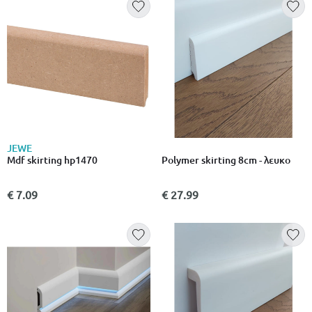
JEWE
Mdf skirting hp1470
Polymer skirting 8cm - λευκο
€ 7.09
€ 27.99