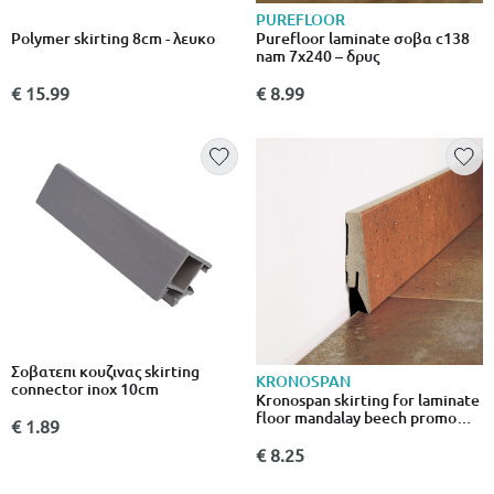
PUREFLOOR
Polymer skirting 8cm - λευκο
Purefloor laminate σοβα c138
nam 7x240 – δρυς
€ 15.99
€ 8.99
Σοβατεπι κουζινας skirting
KRONOSPAN
connector inox 10cm
Kronospan skirting for laminate
floor mandalay beech promo
€ 1.89
9852 2,6m 1 pcs
€ 8.25