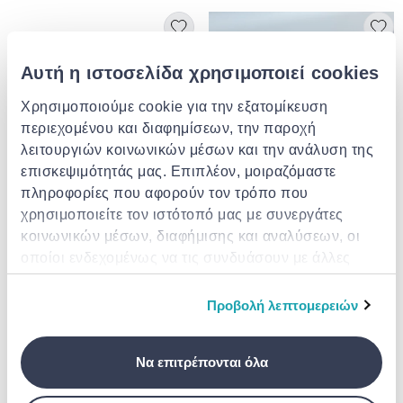
Αυτή η ιστοσελίδα χρησιμοποιεί cookies
Χρησιμοποιούμε cookie για την εξατομίκευση
περιεχομένου και διαφημίσεων, την παροχή
λειτουργιών κοινωνικών μέσων και την ανάλυση της
επισκεψιμότητάς μας. Επιπλέον, μοιραζόμαστε
πληροφορίες που αφορούν τον τρόπο που
FOREST
χρησιμοποιείτε τον ιστότοπό μας με συνεργάτες
Πλαστικο περιμετρικο 79x19mm
Polimer skirting 60mm
κοινωνικών μέσων, διαφήμισης και αναλύσεων, οι
- κυβικο λευκο
recessed white
οποίοι ενδεχομένως να τις συνδυάσουν με άλλες
€ 10.39
€ 14.99
πληροφορίες που τους έχετε παραχωρήσει ή τις
οποίες έχουν συλλέξει σε σχέση με την από μέρους
Προβολή λεπτομερειών
σας χρήση των υπηρεσιών τους.
Να επιτρέπονται όλα