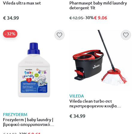
Vileda ultra max set
Pharmasept baby mild laundry
detergent 1lt
€ 9.06
€ 34.99
από
σε
- 30%
€ 12.95
- 32%
VILEDA
Vileda clean turbo σετ
περιστρεφομενου κουβα
σφουγγαρισματος
FREZYDERM
€ 34.99
Frezyderm | baby laundry |
βρεφικό απορρυπαντικό
ρούχων | 1lt
από
σε