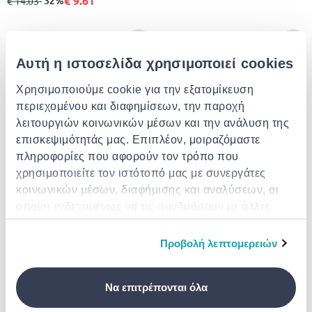
€ 9.61
- 32%
€ 14.03
Αυτή η ιστοσελίδα χρησιμοποιεί cookies
Χρησιμοποιούμε cookie για την εξατομίκευση
περιεχομένου και διαφημίσεων, την παροχή
λειτουργιών κοινωνικών μέσων και την ανάλυση της
επισκεψιμότητάς μας. Επιπλέον, μοιραζόμαστε
πληροφορίες που αφορούν τον τρόπο που
χρησιμοποιείτε τον ιστότοπό μας με συνεργάτες
THE PINK STUFF
THE PINK STUFF
κοινωνικών μέσων, διαφήμισης και αναλύσεων, οι
The pink stuff καθαριστικο για
The pink stuff kαθαριστικο τζελ
λεκεδες στα ρουχα 500ml
τουαλετας 750ml
οποίοι ενδεχομένως να τις συνδυάσουν με άλλες
πληροφορίες που τους έχετε παραχωρήσει ή τις
€ 4.39
€ 2.99
οποίες έχουν συλλέξει σε σχέση με την από μέρους
Προβολή λεπτομερειών
σας χρήση των υπηρεσιών τους.
Να επιτρέπονται όλα