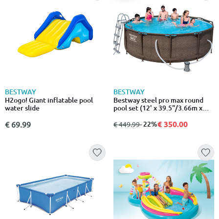
BESTWAY
BESTWAY
H2ogo! Giant inflatable pool
Bestway steel pro max round
water slide
pool set (12' x 39.5"/3.66m x
1.00m)
€ 350.00
€ 69.99
από
σε
- 22%
€ 449.99