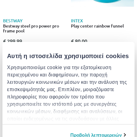
BESTWAY
INTEX
Bestway steel pro power pro
Play center rainbow funnel
frame pool
€ 299.99
€ 80.00
Αυτή η ιστοσελίδα χρησιμοποιεί cookies
Χρησιμοποιούμε cookie για την εξατομίκευση
περιεχομένου και διαφημίσεων, την παροχή
λειτουργιών κοινωνικών μέσων και την ανάλυση της
επισκεψιμότητάς μας. Επιπλέον, μοιραζόμαστε
πληροφορίες που αφορούν τον τρόπο που
χρησιμοποιείτε τον ιστότοπό μας με συνεργάτες
κοινωνικών μέσων, διαφήμισης και αναλύσεων, οι
οποίοι ενδεχομένως να τις συνδυάσουν με άλλες
πληροφορίες που τους έχετε παραχωρήσει ή τις
INTEX
Water hammock
οποίες έχουν συλλέξει σε σχέση με την από μέρους
Προβολή λεπτομερειών