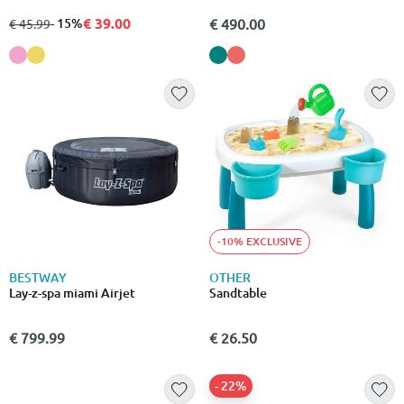
€ 39.00
από
σε
- 15%
€ 490.00
€ 45.99
-10% EXCLUSIVE
BESTWAY
OTHER
Lay-z-spa miami Airjet
Sandtable
€ 799.99
€ 26.50
- 22%