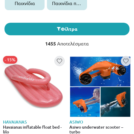
Παιχνίδια
Παιχνίδια που
Σχετίζονται
με το Νερό
Φίλτρα
1455
Αποτελέσματα
- 15%
HAVAIANAS
ASIWO
Havaianas inflatable float bed -
Asiwo underwater scooter –
lilo
turbo