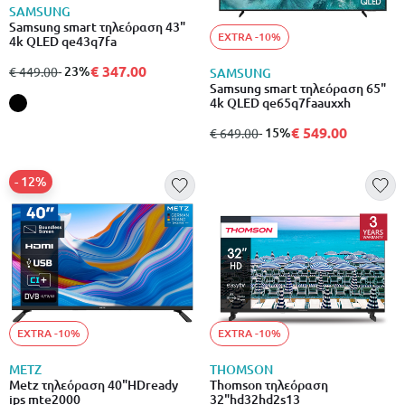
SAMSUNG
Samsung smart τηλεόραση 43"
EXTRA -10%
4k QLED qe43q7fa
€ 347.00
από
σε
- 23%
€ 449.00
SAMSUNG
Samsung smart τηλεόραση 65"
4k QLED qe65q7faauxxh
€ 549.00
από
σε
- 15%
€ 649.00
- 12%
EXTRA -10%
EXTRA -10%
METZ
THOMSON
Metz τηλεόραση 40"HDready
Thomson τηλεόραση
ips mte2000
32"hd32hd2s13