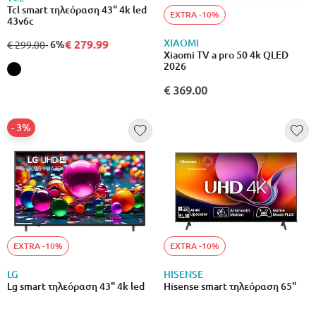
Tcl smart τηλεόραση 43" 4k led
EXTRA -10%
43v6c
XIAOMI
€ 279.99
από
σε
- 6%
€ 299.00
Xiaomi TV a pro 50 4k QLED
2026
€ 369.00
- 3%
EXTRA -10%
EXTRA -10%
LG
HISENSE
Lg smart τηλεόραση 43" 4k led
Hisense smart τηλεόραση 65"
43ua75006la
4k led 65a6q