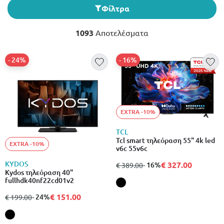
Φίλτρα
1093
Αποτελέσματα
- 24%
- 16%
EXTRA -10%
TCL
Tcl smart τηλεόραση 55" 4k led
EXTRA -10%
v6c 55v6c
KYDOS
€ 327.00
από
σε
- 16%
€ 389.00
Kydos τηλεόραση 40"
fullhdk40nf22cd01v2
€ 151.00
από
σε
- 24%
€ 199.00