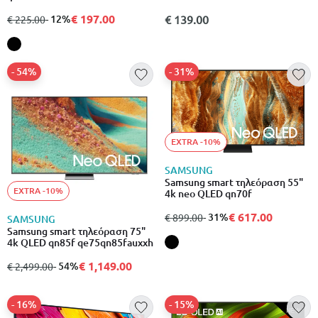
€ 197.00
από
σε
- 12%
€ 139.00
€ 225.00
- 54%
- 31%
EXTRA -10%
SAMSUNG
Samsung smart τηλεόραση 55"
EXTRA -10%
4k neo QLED qn70f
€ 617.00
από
σε
- 31%
€ 899.00
SAMSUNG
Samsung smart τηλεόραση 75"
4k QLED qn85f qe75qn85fauxxh
€ 1,149.00
από
σε
- 54%
€ 2,499.00
- 16%
- 15%