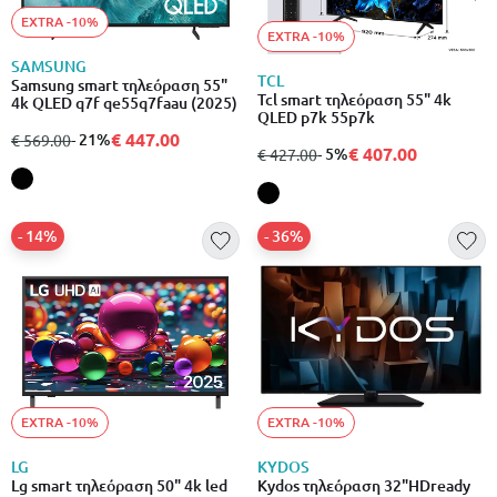
EXTRA -10%
EXTRA -10%
SAMSUNG
TCL
Samsung smart τηλεόραση 55"
Tcl smart τηλεόραση 55" 4k
4k QLED q7f qe55q7faau (2025)
QLED p7k 55p7k
€ 447.00
από
σε
- 21%
€ 569.00
€ 407.00
από
σε
- 5%
€ 427.00
- 14%
- 36%
EXTRA -10%
EXTRA -10%
LG
KYDOS
Lg smart τηλεόραση 50" 4k led
Kydos τηλεόραση 32"HDready