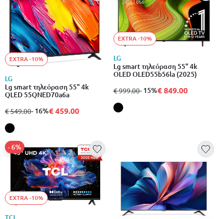
EXTRA -10%
LG
EXTRA -10%
Lg smart τηλεόραση 55" 4k
OLED OLED55b56la (2025)
LG
Lg smart τηλεόραση 55" 4k
€ 849.00
από
σε
- 15%
€ 999.00
QLED 55QNED70a6a
€ 459.00
από
σε
- 16%
€ 549.00
- 6%
EXTRA -10%
TCL