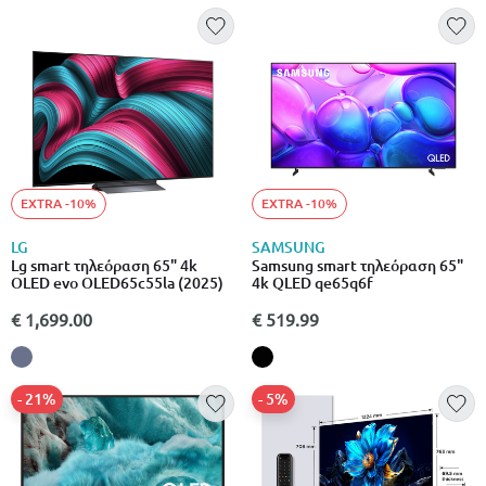
EXTRA -10%
EXTRA -10%
LG
SAMSUNG
Lg smart τηλεόραση 65" 4k
Samsung smart τηλεόραση 65"
OLED evo OLED65c55la (2025)
4k QLED qe65q6f
€ 1,699.00
€ 519.99
- 21%
- 5%