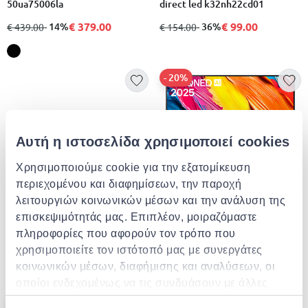
50ua75006la
direct led k32nh22cd01
€ 379.00
€ 99.00
από
σε
- 14%
από
σε
- 36%
€ 439.00
€ 154.00
- 20%
Αυτή η ιστοσελίδα χρησιμοποιεί cookies
EXTRA -10%
Χρησιμοποιούμε cookie για την εξατομίκευση
LG
περιεχομένου και διαφημίσεων, την παροχή
Lg smart τηλεόραση 50" 4k
EXTRA -10%
QNED QNED70 (2025)
λειτουργιών κοινωνικών μέσων και την ανάλυση της
επισκεψιμότητάς μας. Επιπλέον, μοιραζόμαστε
€ 399.00
από
σε
- 20%
€ 499.00
Edision picco t265 ψηφιακος
πληροφορίες που αφορούν τον τρόπο που
δεκτης
χρησιμοποιείτε τον ιστότοπό μας με συνεργάτες
€ 3.00
κοινωνικών μέσων, διαφήμισης και αναλύσεων, οι
οποίοι ενδεχομένως να τις συνδυάσουν με άλλες
πληροφορίες που τους έχετε παραχωρήσει ή τις
- 17%
- 11%