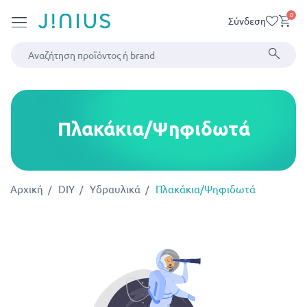
0
Σύνδεση
Πλακάκια/Ψηφιδωτά
Αρχική
DIY
Υδραυλικά
Πλακάκια/Ψηφιδωτά