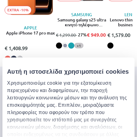
EXTRA -10%
SAMSUNG
LENO
Samsung galaxy s25 ultra
Lenovo think
κινητό τηλέφωνο
business 
APPLE
5G(12GB/256GB)
Apple iPhone 17 pro max
€ 949.00
από
σε
- 27%
€ 1,579.00
€ 1,299.00
+1
€ 1,408.99
Αυτή η ιστοσελίδα χρησιμοποιεί cookies
Μπες στον κόσμο της
Χρησιμοποιούμε cookie για την εξατομίκευση
Jinius
περιεχομένου και διαφημίσεων, την παροχή
λειτουργιών κοινωνικών μέσων και την ανάλυση της
Εάν θέλετε να αποκτήσετε έγκαιρη πρόσβαση σε
επισκεψιμότητάς μας. Επιπλέον, μοιραζόμαστε
αποκλειστικές προσφορές, νέα προϊόντα και τα
πληροφορίες που αφορούν τον τρόπο που
τελευταία μας νέα, εγγραφείτε παρακάτω.
χρησιμοποιείτε τον ιστότοπό μας με συνεργάτες
κοινωνικών μέσων, διαφήμισης και αναλύσεων, οι
οποίοι ενδεχομένως να τις συνδυάσουν με άλλες