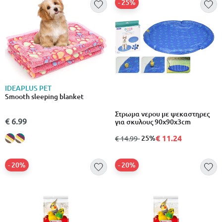
- 25%
IDEAPLUS PET
Smooth sleeping blanket
Στρωμα νερου με ψεκαστηρες
€ 6.99
για σκυλους 90x90x3cm
€ 11.24
από
σε
- 25%
€ 14.99
- 20%
- 20%