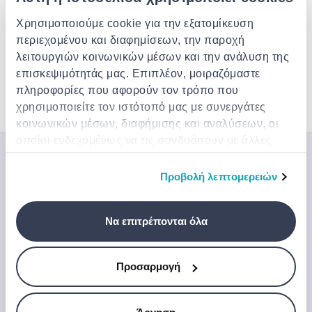
Χρησιμοποιούμε cookie για την εξατομίκευση
VERSELE-LAGA
περιεχομένου και διαφημίσεων, την παροχή
Versele laga kristal shell sand
dredger συσκευασια 2kg
λειτουργιών κοινωνικών μέσων και την ανάλυση της
επισκεψιμότητάς μας. Επιπλέον, μοιραζόμαστε
€ 3.20
από
σε
- 20%
€ 4.00
πληροφορίες που αφορούν τον τρόπο που
χρησιμοποιείτε τον ιστότοπό μας με συνεργάτες
5 από 5 Προϊόντα
κοινωνικών μέσων, διαφήμισης και αναλύσεων, οι
οποίοι ενδεχομένως να τις συνδυάσουν με άλλες
πληροφορίες που τους έχετε παραχωρήσει ή τις
Μπες στον κόσμο της
οποίες έχουν συλλέξει σε σχέση με την από μέρους
Προβολή λεπτομερειών
Jinius
σας χρήση των υπηρεσιών τους.
Εάν θέλετε να αποκτήσετε έγκαιρη πρόσβαση σε
Να επιτρέπονται όλα
αποκλειστικές προσφορές, νέα προϊόντα και τα
τελευταία μας νέα, εγγραφείτε παρακάτω.
Προσαρμογή
Εγγραφή