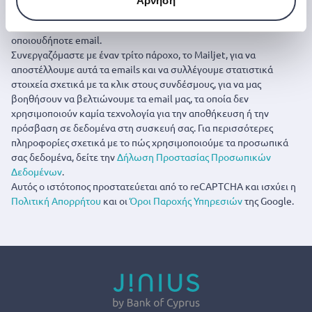
Άρνηση
Μπορείτε να ακυρώσετε την εγγραφή σας οποιαδήποτε στιγμή
κάνοντας κλικ στον σύνδεσμο ‘Unsubscribe’ στο τέλος
οποιουδήποτε email.
Συνεργαζόμαστε με έναν τρίτο πάροχο, το Mailjet, για να
αποστέλλουμε αυτά τα emails και να συλλέγουμε στατιστικά
στοιχεία σχετικά με τα κλικ στους συνδέσμους, για να μας
βοηθήσουν να βελτιώνουμε τα email μας, τα οποία δεν
χρησιμοποιούν καμία τεχνολογία για την αποθήκευση ή την
πρόσβαση σε δεδομένα στη συσκευή σας. Για περισσότερες
πληροφορίες σχετικά με το πώς χρησιμοποιούμε τα προσωπικά
σας δεδομένα, δείτε την
Δήλωση Προστασίας Προσωπικών
Δεδομένων
.
Αυτός ο ιστότοπος προστατεύεται από το reCAPTCHA και ισχύει η
Πολιτική Απορρήτου
και οι
Όροι Παροχής Υπηρεσιών
της Google.