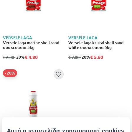
VERSELE-LAGA
VERSELE-LAGA
Versele laga marine shell sand
Versele laga kristal shell sand
συσκευασια 5kg
white συσκευασια 5kg
€ 4.80
€ 5.60
από
σε
- 20%
από
σε
- 20%
€ 6.00
€ 7.00
- 20%
Αυτή η ιστοσελίδα χρησιμοποιεί cookies