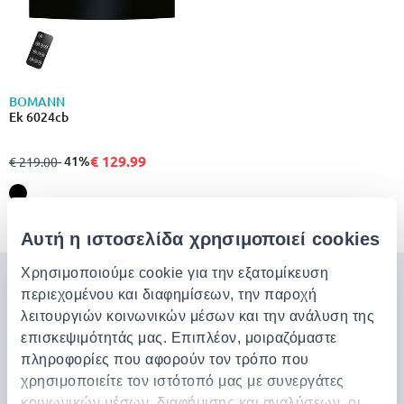
BOMANN
Ek 6024cb
€ 129.99
από
σε
- 41%
€ 219.00
3 από 3 Προϊόντα
Αυτή η ιστοσελίδα χρησιμοποιεί cookies
Χρησιμοποιούμε cookie για την εξατομίκευση
Μπες στον κόσμο της
περιεχομένου και διαφημίσεων, την παροχή
λειτουργιών κοινωνικών μέσων και την ανάλυση της
Jinius
επισκεψιμότητάς μας. Επιπλέον, μοιραζόμαστε
πληροφορίες που αφορούν τον τρόπο που
Εάν θέλετε να αποκτήσετε έγκαιρη πρόσβαση σε
χρησιμοποιείτε τον ιστότοπό μας με συνεργάτες
αποκλειστικές προσφορές, νέα προϊόντα και τα
κοινωνικών μέσων, διαφήμισης και αναλύσεων, οι