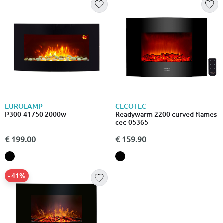
EUROLAMP
CECOTEC
P300-41750 2000w
Readywarm 2200 curved flames
cec-05365
€ 199.00
€ 159.90
- 41%