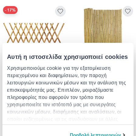
- 17%
Αυτή η ιστοσελίδα χρησιμοποιεί cookies
Χρησιμοποιούμε cookie για την εξατομίκευση
CERLAND
περιεχομένου και διαφημίσεων, την παροχή
Cerland wooden fence
Reed fencing 1x5m
λειτουργιών κοινωνικών μέσων και την ανάλυση της
100x300cm
επισκεψιμότητάς μας. Επιπλέον, μοιραζόμαστε
€ 22.50
από
σε
- 17%
€ 24.99
€ 26.99
πληροφορίες που αφορούν τον τρόπο που
χρησιμοποιείτε τον ιστότοπό μας με συνεργάτες
κοινωνικών μέσων, διαφήμισης και αναλύσεων, οι
οποίοι ενδεχομένως να τις συνδυάσουν με άλλες
πληροφορίες που τους έχετε παραχωρήσει ή τις
οποίες έχουν συλλέξει σε σχέση με την από μέρους
Προβολή λεπτομερειών