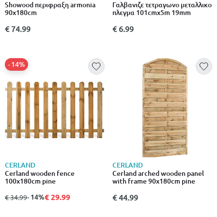
Showood περιφραξη armonia
Γαλβανιζε τετραγωνο μεταλλικο
90x180cm
πλεγμα 101cmx5m 19mm
€ 74.99
€ 6.99
- 14%
CERLAND
CERLAND
Cerland wooden fence
Cerland arched wooden panel
100x180cm pine
with frame 90x180cm pine
€ 29.99
από
σε
- 14%
€ 44.99
€ 34.99