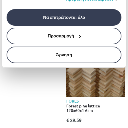
σας χρήση των υπηρεσιών τους.
Να επιτρέπονται όλα
Galvanized chain link fencing
23ft (a7694)
Προσαρμογή
€ 80.00
Άρνηση
FOREST
Forest pine lattice
120x60x1.6cm
€ 29.59