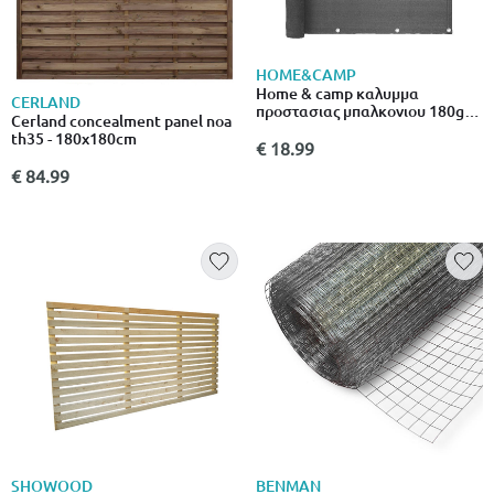
HOME&CAMP
Home & camp καλυμμα
CERLAND
προστασιας μπαλκονιου 180gr
Cerland concealment panel noa
0.75x5m γκρι
th35 - 180x180cm
€ 18.99
€ 84.99
SHOWOOD
BENMAN