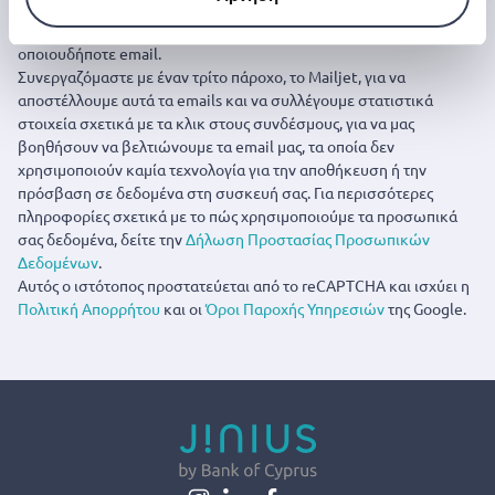
Μπορείτε να ακυρώσετε την εγγραφή σας οποιαδήποτε στιγμή
κάνοντας κλικ στον σύνδεσμο ‘Unsubscribe’ στο τέλος
οποιουδήποτε email.
Συνεργαζόμαστε με έναν τρίτο πάροχο, το Mailjet, για να
αποστέλλουμε αυτά τα emails και να συλλέγουμε στατιστικά
στοιχεία σχετικά με τα κλικ στους συνδέσμους, για να μας
βοηθήσουν να βελτιώνουμε τα email μας, τα οποία δεν
χρησιμοποιούν καμία τεχνολογία για την αποθήκευση ή την
πρόσβαση σε δεδομένα στη συσκευή σας. Για περισσότερες
πληροφορίες σχετικά με το πώς χρησιμοποιούμε τα προσωπικά
σας δεδομένα, δείτε την
Δήλωση Προστασίας Προσωπικών
Δεδομένων
.
Αυτός ο ιστότοπος προστατεύεται από το reCAPTCHA και ισχύει η
Πολιτική Απορρήτου
και οι
Όροι Παροχής Υπηρεσιών
της Google.