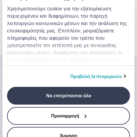
Χρησιμοποιούμε cookie για την εξατομίκευση
Bathroom profile sticker
straight 900x31x2,1mm inox
περιεχομένου και διαφημίσεων, την παροχή
λειτουργιών κοινωνικών μέσων και την ανάλυση της
€ 9.99
επισκεψιμότητάς μας. Επιπλέον, μοιραζόμαστε
πληροφορίες που αφορούν τον τρόπο που
χρησιμοποιείτε τον ιστότοπό μας με συνεργάτες
5 από 5 Προϊόντα
κοινωνικών μέσων, διαφήμισης και αναλύσεων, οι
οποίοι ενδεχομένως να τις συνδυάσουν με άλλες
πληροφορίες που τους έχετε παραχωρήσει ή τις
Μπες στον κόσμο της
οποίες έχουν συλλέξει σε σχέση με την από μέρους
Προβολή λεπτομερειών
Jinius
σας χρήση των υπηρεσιών τους.
Εάν θέλετε να αποκτήσετε έγκαιρη πρόσβαση σε
Να επιτρέπονται όλα
αποκλειστικές προσφορές, νέα προϊόντα και τα
τελευταία μας νέα, εγγραφείτε παρακάτω.
Προσαρμογή
Εγγραφή
Άρνηση