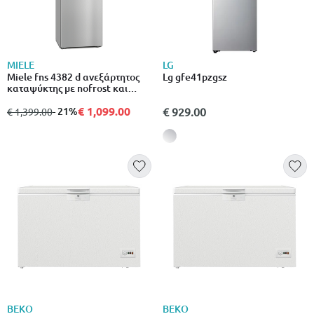
MIELE
LG
Miele fns 4382 d ανεξάρτητος
Lg gfe41pzgsz
καταψύκτης με nofrost και
sideopen για άνετο συνδυασμό
side-by-side (hxwxd)185.5 x 60 x
€ 1,099.00
από
σε
- 21%
€ 929.00
€ 1,399.00
67.5 cm
BEKO
BEKO