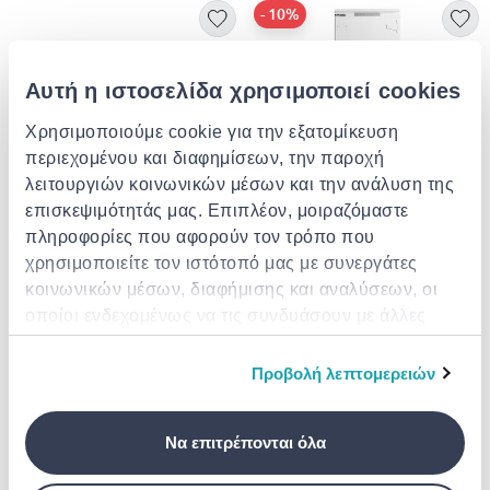
- 10%
Αυτή η ιστοσελίδα χρησιμοποιεί cookies
Χρησιμοποιούμε cookie για την εξατομίκευση
περιεχομένου και διαφημίσεων, την παροχή
λειτουργιών κοινωνικών μέσων και την ανάλυση της
επισκεψιμότητάς μας. Επιπλέον, μοιραζόμαστε
πληροφορίες που αφορούν τον τρόπο που
VOX
MIDEA
Vox κάθετος καταψύκτης
Midea built in upright freezer
χρησιμοποιείτε τον ιστότοπό μας με συνεργάτες
vf3715ixe
κοινωνικών μέσων, διαφήμισης και αναλύσεων, οι
€ 629.00
€ 630.00
από
σε
- 10%
€ 699.00
οποίοι ενδεχομένως να τις συνδυάσουν με άλλες
πληροφορίες που τους έχετε παραχωρήσει ή τις
οποίες έχουν συλλέξει σε σχέση με την από μέρους
Προβολή λεπτομερειών
σας χρήση των υπηρεσιών τους.
Να επιτρέπονται όλα