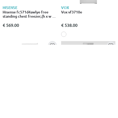
HISENSE
VOX
Hisense fc571d4awlye free
Vox vf3710e
standing chest freezer,(h x w x
d): 85.8 x 142.9 x 74.6cm
€ 569.00
€ 538.00
INVENTOR
Inventor κάθετος καταψύκτης
160l - ασημί
€ 419.00
VOX
Vox vf3710e free standing
freezer, h x w x d: 186 x 59.5 x
65 cm
€ 520.00