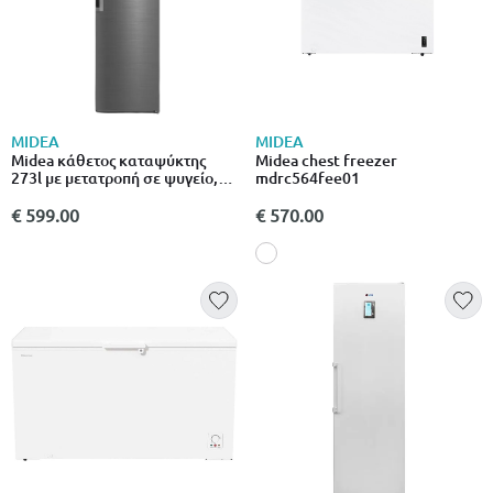
MIDEA
MIDEA
Midea κάθετος καταψύκτης
Midea chest freezer
273l με μετατροπή σε ψυγείο,
mdrc564fee01
super freeze & ψηφιακό
έλεγχο, inox mdru385mte46
€ 599.00
€ 570.00