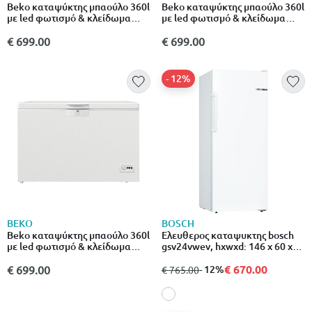
Beko καταψύκτης μπαούλο 360l
Beko καταψύκτης μπαούλο 360l
με led φωτισμό & κλείδωμα
με led φωτισμό & κλείδωμα
πόρτας hsm40031 λευκό
πόρτας hsm40031 λευκό
€ 699.00
€ 699.00
- 12%
BEKO
BOSCH
Beko καταψύκτης μπαούλο 360l
Ελευθερος καταψυκτης bosch
με led φωτισμό & κλείδωμα
gsv24vwev, hxwxd: 146 x 60 x
πόρτας hsm40031 λευκό
65cm σειρα 4
€ 670.00
€ 699.00
από
σε
- 12%
€ 765.00