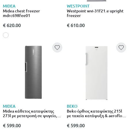
MIDEA
WESTPOINT
Midea chest freezer
Westpoint wvi-31f21.e upright
mdrc698fee01
freezer
€ 620.00
€ 610.00
MIDEA
BEKO
Midea κάθετος καταψύκτης
Beko όρθιος καταψύκτης 215l
273l με μετατροπή σε ψυγείο,
με ταχεία κατάψυξη & aeroflow
super freeze & ψηφιακό
rfsa240m33wn λευκό
έλεγχο, inox mdru385mte46
€ 599.00
€ 599.00