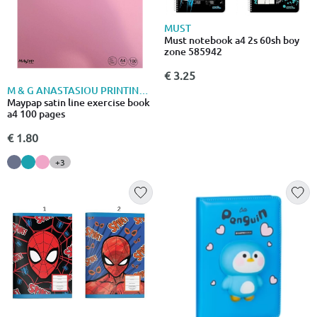
MUST
Must notebook a4 2s 60sh boy
zone 585942
€ 3.25
M & G ANASTASIOU PRINTING OFFICES LTD
Maypap satin line exercise book
a4 100 pages
€ 1.80
+3