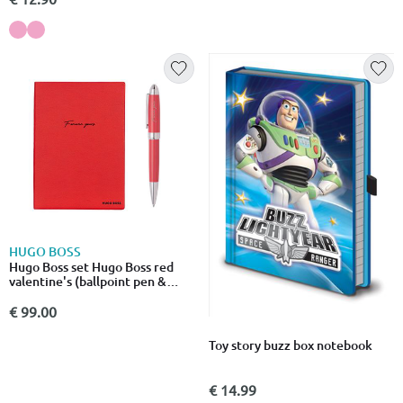
HUGO BOSS
Hugo Boss set Hugo Boss red
valentine's (ballpoint pen &
note pad a5)
€ 99.00
Toy story buzz box notebook
€ 14.99