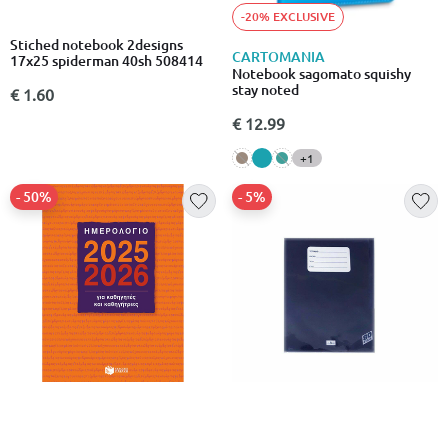
-20% EXCLUSIVE
Stiched notebook 2designs
CARTOMANIA
17x25 spiderman 40sh 508414
Notebook sagomato squishy
stay noted
€ 1.60
€ 12.99
+1
- 50%
- 5%
ΠΑΤΆΚΗΣ
Ημερολόγιο για καθηγητές και
Class exercise book a4 80
καθηγήτριες 2025-2026
sheets(soft cover) eb0176686