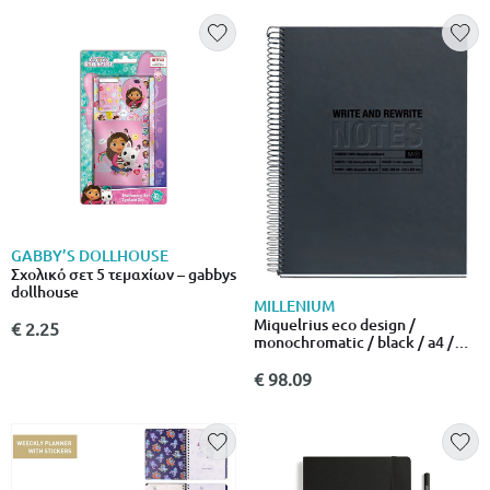
GABBY’S DOLLHOUSE
Σχολικό σετ 5 τεμαχίων – gabbys
dollhouse
MILLENIUM
Miquelrius eco design /
€ 2.25
monochromatic / black / a4 /
120 sheets / 80 g/m² / lined
paper / hardcover
€ 98.09