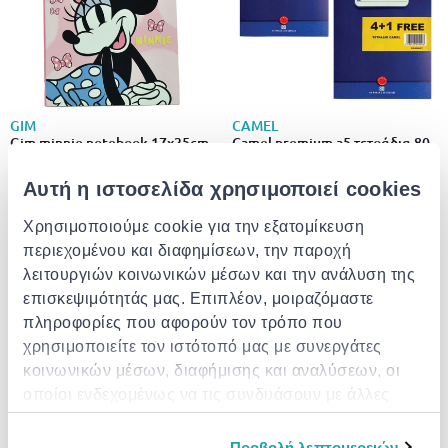
GIM
CAMEL
Gim minnie notebook 17x25cm
Camel premium a5 τετράδια 80
φύλλων με μαλακό πλαστικό
εξώφυλλο, προσφορά 8+2
Αυτή η ιστοσελίδα χρησιμοποιεί cookies
δώρο
€ 1.65
€ 5.49
Χρησιμοποιούμε cookie για την εξατομίκευση
περιεχομένου και διαφημίσεων, την παροχή
λειτουργιών κοινωνικών μέσων και την ανάλυση της
επισκεψιμότητάς μας. Επιπλέον, μοιραζόμαστε
πληροφορίες που αφορούν τον τρόπο που
χρησιμοποιείτε τον ιστότοπό μας με συνεργάτες
κοινωνικών μέσων, διαφήμισης και αναλύσεων, οι
οποίοι ενδεχομένως να τις συνδυάσουν με άλλες
πληροφορίες που τους έχετε παραχωρήσει ή τις
οποίες έχουν συλλέξει σε σχέση με την από μέρους
Προβολή λεπτομερειών