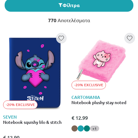
Φίλτρα
770
Αποτελέσματα
-20% EXCLUSIVE
CARTOMANIA
Notebook plushy stay noted
-20% EXCLUSIVE
SEVEN
€ 12.99
Notebook squishy lilo & stitch
+1
€ 12.90