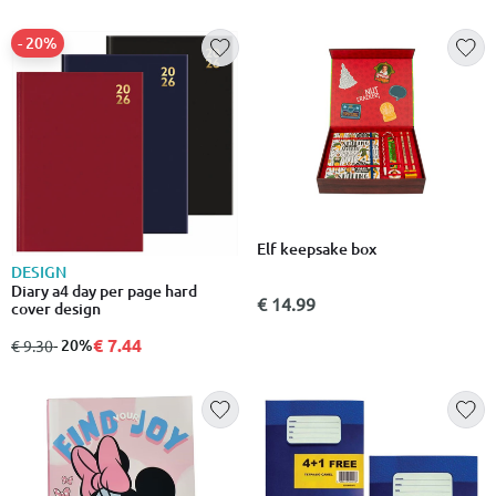
- 20%
Elf keepsake box
DESIGN
Diary a4 day per page hard
€ 14.99
cover design
€ 7.44
από
σε
- 20%
€ 9.30