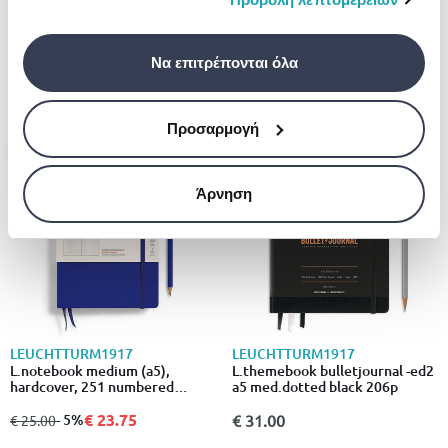
TYPOTRUST
MYPAP
σας χρήση των υπηρεσιών τους.
Tetradio b5 stripe x50sh.
Maypap satin line exercise book
Veraman typotrust
a4 pink
Να επιτρέπονται όλα
€ 1.90
€ 1.80
Προσαρμογή
- 5%
Άρνηση
LEUCHTTURM1917
LEUCHTTURM1917
L.notebook medium (a5),
L.themebook bulletjournal -ed2
hardcover, 251 numbered
a5 med.dotted black 206p
pages, ink, dotted
€ 23.75
από
σε
- 5%
€ 31.00
€ 25.00