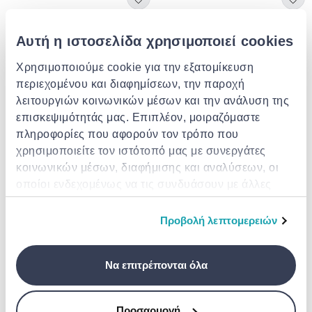
Αυτή η ιστοσελίδα χρησιμοποιεί cookies
Χρησιμοποιούμε cookie για την εξατομίκευση
περιεχομένου και διαφημίσεων, την παροχή
λειτουργιών κοινωνικών μέσων και την ανάλυση της
επισκεψιμότητάς μας. Επιπλέον, μοιραζόμαστε
πληροφορίες που αφορούν τον τρόπο που
PHARMASEPT
CHICCO
χρησιμοποιείτε τον ιστότοπό μας με συνεργάτες
Pharmasept baby soft wipes 30x
Chicco baby wipes with 97
water without lid 72pcs l50-
κοινωνικών μέσων, διαφήμισης και αναλύσεων, οι
12050-10
οποίοι ενδεχομένως να τις συνδυάσουν με άλλες
€ 4.99
€ 3.50
πληροφορίες που τους έχετε παραχωρήσει ή τις
οποίες έχουν συλλέξει σε σχέση με την από μέρους
Προβολή λεπτομερειών
σας χρήση των υπηρεσιών τους.
Να επιτρέπονται όλα
Προσαρμογή