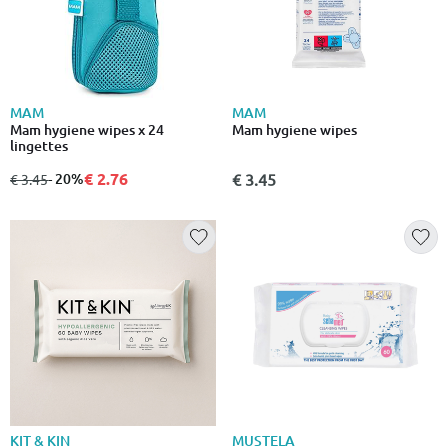
MAM
MAM
Mam hygiene wipes x 24
Mam hygiene wipes
lingettes
€ 2.76
από
σε
- 20%
€ 3.45
€ 3.45
KIT & KIN
MUSTELA