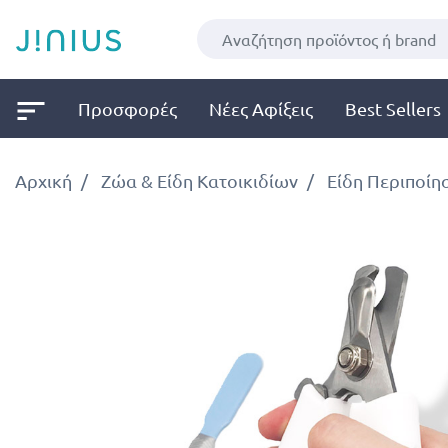
Προσφορές
Νέες Αφίξεις
Best Sellers
Αρχική
Ζώα & Είδη Κατοικιδίων
Είδη Περιποίη