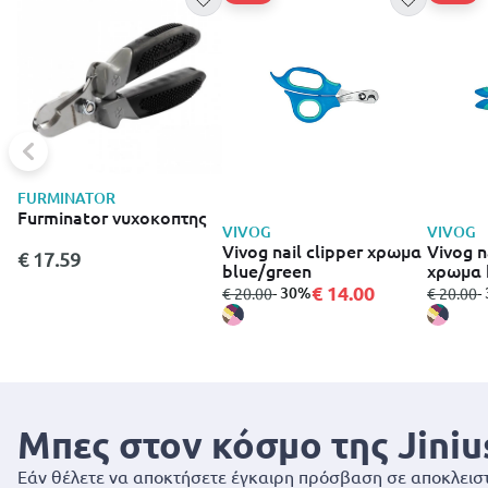
FURMINATOR
Furminator νυχοκοπτης
VIVOG
VIVOG
Vivog nail clipper χρωμα
Vivog n
€ 17.59
blue/green
χρωμα 
€ 14.00
από
σε
- 30%
από
σ
-
€ 20.00
€ 20.00
Μπες στον κόσμο της Jiniu
Εάν θέλετε να αποκτήσετε έγκαιρη πρόσβαση σε αποκλειστ