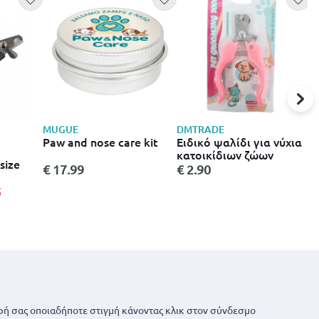
MUGUE
DMTRADE
B
Paw and nose care kit
Ειδικό ψαλίδι για νύχια
B
κατοικίδιων ζώων
ψ
size
€ 17.99
€ 2.90
€
5
ή σας οποιαδήποτε στιγμή κάνοντας κλικ στον σύνδεσμο