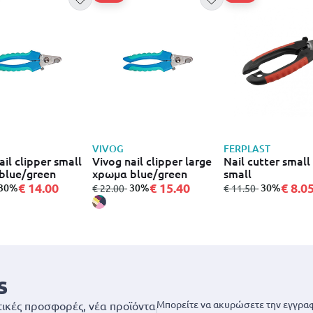
VIVOG
FERPLAST
ail clipper small
Vivog nail clipper large
Nail cutter small 
blue/green
χρωμα blue/green
small
€ 14.00
€ 15.40
€ 8.0
ε
 30%
από
σε
- 30%
από
σε
- 30%
€ 22.00
€ 11.50
s
Μπορείτε να ακυρώσετε την εγγραφ
ικές προσφορές, νέα προϊόντα