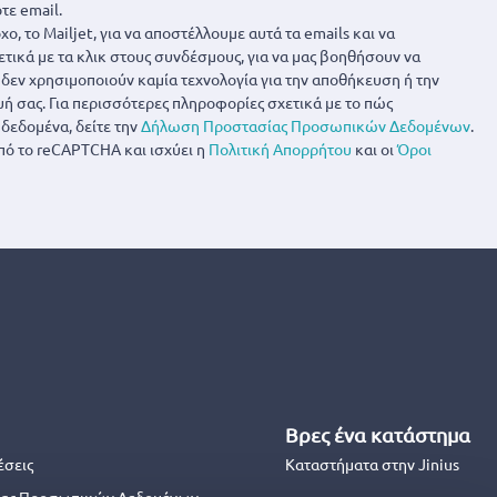
τε email.
ο, το Mailjet, για να αποστέλλουμε αυτά τα emails και να
ετικά με τα κλικ στους συνδέσμους, για να μας βοηθήσουν να
α δεν χρησιμοποιούν καμία τεχνολογία για την αποθήκευση ή την
 σας. Για περισσότερες πληροφορίες σχετικά με το πώς
δεδομένα, δείτε την
Δήλωση Προστασίας Προσωπικών Δεδομένων
.
πό το reCAPTCHA και ισχύει η
Πολιτική Απορρήτου
και οι
Όροι
Βρες ένα κατάστημα
έσεις
Καταστήματα στην Jinius