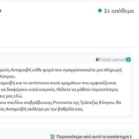
e
Σε απόθεμα
6
Points earned
θμούς Ανταμοιβή κάθε φορά που πραγματοποιείτε μια πληρωμή
 Κύπρου.
αμοιβή και το αντίστοιχο ποσό χρημάτων που εμφανίζονται
εί να διαφέρουν κατά καιρούς. Θέλετε να μάθετε περισσότερα;
εις μας
εδώ
.
 του σχεδίου επιβράβευσης Pronomia της Τράπεζας Κύπρου, θα
ύς Ανταμοιβή ανάλογα με την βαθμίδα σας.
Περισσότερα από αυτό το κατάστημα