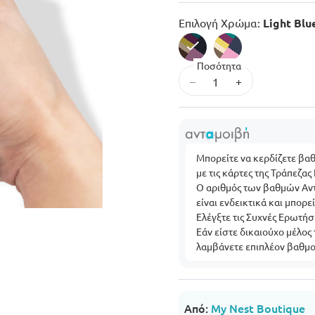
Επιλογή Χρώμα:
Light Blu
Ποσότητα
selected
–
+
Μπορείτε να κερδίζετε βα
με τις κάρτες της Τράπεζας
Ο αριθμός των βαθμών Αντ
είναι ενδεικτικά και μπορ
Ελέγξτε τις Συχνές Ερωτήσ
Εάν είστε δικαιούχο μέλος
λαμβάνετε επιπλέον βαθμο
Από:
My Nest Boutique