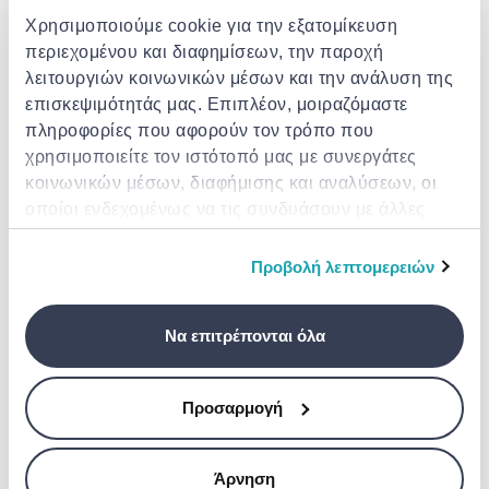
Χρησιμοποιούμε cookie για την εξατομίκευση
Σημεία / Θυρίδες παραλαβής
Δωρεάν
Εκτ. παράδοση: 17 Αυγ - 18 Αυγ
περιεχομένου και διαφημίσεων, την παροχή
λειτουργιών κοινωνικών μέσων και την ανάλυση της
Παράδοση στην πόρτα σου
€ 3.49
Δωρεάν αποστολή για παραγγελίες άνω των €
επισκεψιμότητάς μας. Επιπλέον, μοιραζόμαστε
85.00 από το Superhome Center
πληροφορίες που αφορούν τον τρόπο που
Εκτ. παράδοση: 17 Αυγ - 19 Αυγ
χρησιμοποιείτε τον ιστότοπό μας με συνεργάτες
Προσθήκη στο καλάθι
κοινωνικών μέσων, διαφήμισης και αναλύσεων, οι
οποίοι ενδεχομένως να τις συνδυάσουν με άλλες
πληροφορίες που τους έχετε παραχωρήσει ή τις
οποίες έχουν συλλέξει σε σχέση με την από μέρους
Χαρακτηριστικά
Προβολή λεπτομερειών
σας χρήση των υπηρεσιών τους.
Παρόμοια προϊόντα
Να επιτρέπονται όλα
- 30%
- 30%
Προσαρμογή
Άρνηση