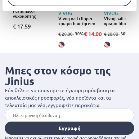
FURMINATOR
Furminator
VIVOG
VIVOG
νυχοκοπτης
Vivog nail clipper
Vivog nail clipper
χρωμα blue/green
χρωμα blue/gree
€ 17.59
€ 14.00
€ 1
από
σε
- 30%
από
σε
- 30%
€ 20.00
€ 20.00
Μπες στον κόσμο της
Jinius
Εάν θέλετε να αποκτήσετε έγκαιρη πρόσβαση σε
αποκλειστικές προσφορές, νέα προϊόντα και τα
τελευταία μας νέα, εγγραφείτε παρακάτω.
Εγγραφή
Μπορείτε να ακυρώσετε την εγγραφή σας οποιαδήποτε στιγμή