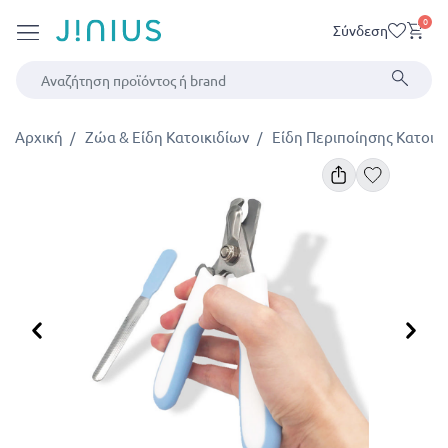
0
Σύνδεση
Αρχική
Ζώα & Είδη Κατοικιδίων
Είδη Περιποίησης Κατοικ
Προηγούμενο
Επ