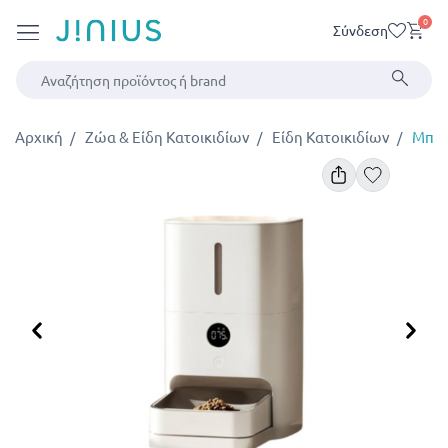
0
Σύνδεση
Αρχική
Ζώα & Είδη Κατοικιδίων
Είδη Κατοικιδίων
Μπολ
Προηγούμενο
Επ