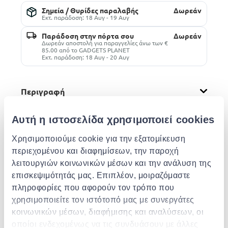
Σημεία / Θυρίδες παραλαβής
Δωρεάν
Εκτ. παράδοση: 18 Αυγ - 19 Αυγ
Παράδοση στην πόρτα σου
Δωρεάν
Δωρεάν αποστολή για παραγγελίες άνω των €
85.00 από το GADGETS PLANET
Εκτ. παράδοση: 18 Αυγ - 20 Αυγ
Περιγραφή
Αυτή η ιστοσελίδα χρησιμοποιεί cookies
Χαρακτηριστικά
Χρησιμοποιούμε cookie για την εξατομίκευση
περιεχομένου και διαφημίσεων, την παροχή
Λεπτομέρειες
λειτουργιών κοινωνικών μέσων και την ανάλυση της
επισκεψιμότητάς μας. Επιπλέον, μοιραζόμαστε
Παρόμοια προϊόντα
πληροφορίες που αφορούν τον τρόπο που
χρησιμοποιείτε τον ιστότοπό μας με συνεργάτες
κοινωνικών μέσων, διαφήμισης και αναλύσεων, οι
οποίοι ενδεχομένως να τις συνδυάσουν με άλλες