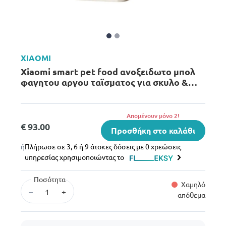
XIAOMI
Xiaomi smart pet food ανοξειδωτο μπολ
φαγητου αργου ταϊσματος για σκυλο &
γατα
Aπομένουν μόνο 2!
€ 93.00
Προσθήκη στο καλάθι
ή
Πλήρωσε σε 3, 6 ή 9 άτοκες δόσεις με 0 χρεώσεις
υπηρεσίας χρησιμοποιώντας το
Ποσότητα
Χαμηλό
–
+
απόθεμα