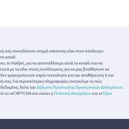
ή σας οποιαδήποτε στιγμή κάνοντας κλικ στον σύνδεσμο
τε email.
ο, το Mailjet, για να αποστέλλουμε αυτά τα emails και να
ετικά με τα κλικ στους συνδέσμους, για να μας βοηθήσουν να
α δεν χρησιμοποιούν καμία τεχνολογία για την αποθήκευση ή την
 σας. Για περισσότερες πληροφορίες σχετικά με το πώς
δεδομένα, δείτε την
Δήλωση Προστασίας Προσωπικών Δεδομένων
.
πό το reCAPTCHA και ισχύει η
Πολιτική Απορρήτου
και οι
Όροι