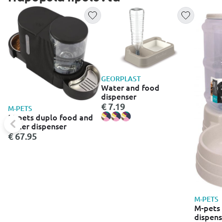
GEORPLAST
Water and food
dispenser
€ 7.19
M-PETS
M-pets duplo food and
water dispenser
€ 67.95
M-PETS
M-pets 
dispens