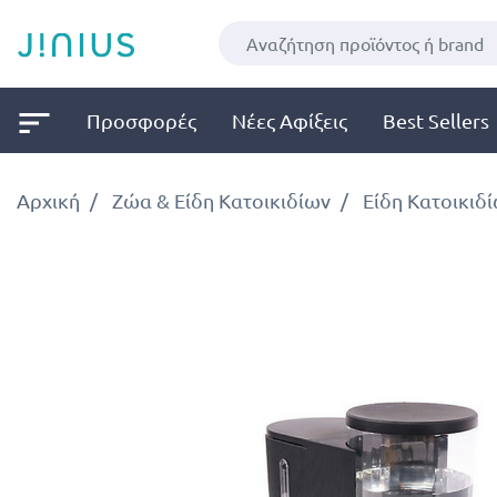
Προσφορές
Νέες Αφίξεις
Best Sellers
Αρχική
Ζώα & Είδη Κατοικιδίων
Είδη Κατοικιδ