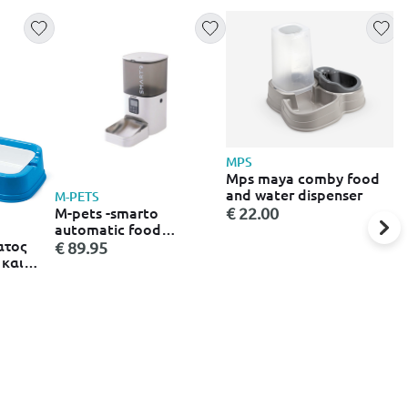
MPS
Mps maya comby food
and water dispenser
I
M-PETS
I
M-pets -smarto
€ 22.00
λ
automatic food
2
dispenser
ατος
€
€ 89.95
 και
x7cm