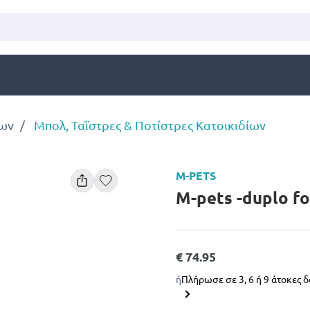
ίων
Μπολ, Ταΐστρες & Ποτίστρες Κατοικιδίων
M-PETS
M-pets -duplo f
€ 74.95
ή
Πλήρωσε σε 3, 6 ή 9 άτοκες 