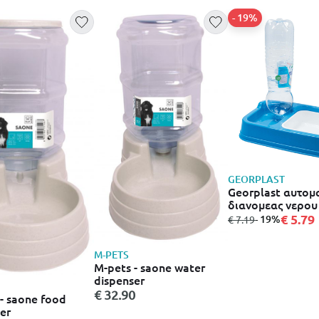
- 19%
GEORPLAST
Georplast αυτομ
διανομεας νερου
τροφης 34x20.5
€ 5.79
από
σε
- 19%
€ 7.19
M-PETS
M-pets - saone water
dispenser
€ 32.90
- saone food
er