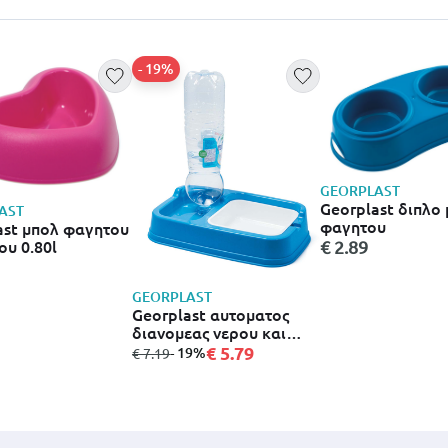
- 19%
GEORPLAST
Georplast διπλο
AST
φαγητου
ast μπολ φαγητου
ου 0.80l
€ 2.89
GEORPLAST
Georplast αυτοματος
διανομεας νερου και
τροφης 34x20.5x7cm
€ 5.79
από
σε
- 19%
€ 7.19