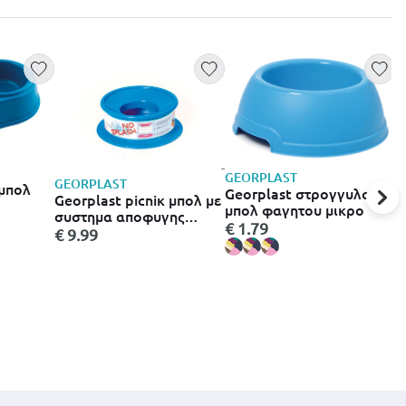
GEORPLAST
GEORPLAST
 μπολ
Georplast στρογγυλο
Georplast picniκ μπολ με
μπολ φαγητου μικρο
συστημα αποφυγης
€ 1.79
διαρροων
€ 9.99
G
Α
ν
φ
€