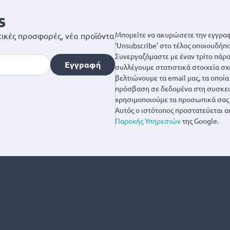
s
Μπορείτε να ακυρώσετε την εγγραφ
ικές προσφορές, νέα προϊόντα
‘Unsubscribe’ στο τέλος οποιουδήπο
Συνεργαζόμαστε με έναν τρίτο πάροχ
Εγγραφή
συλλέγουμε στατιστικά στοιχεία σχ
βελτιώνουμε τα email μας, τα οποί
πρόσβαση σε δεδομένα στη συσκευή
χρησιμοποιούμε τα προσωπικά σας 
Αυτός ο ιστότοπος προστατεύεται α
Παροχής Υπηρεσιών
της Google.