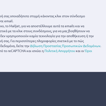
ή σας οποιαδήποτε στιγμή κάνοντας κλικ στον σύνδεσμο
τε email.
ο, το Mailjet, για να αποστέλλουμε αυτά τα emails και να
ετικά με τα κλικ στους συνδέσμους, για να μας βοηθήσουν να
α δεν χρησιμοποιούν καμία τεχνολογία για την αποθήκευση ή την
 σας. Για περισσότερες πληροφορίες σχετικά με το πώς
δεδομένα, δείτε την
Δήλωση Προστασίας Προσωπικών Δεδομένων
.
πό το reCAPTCHA και ισχύει η
Πολιτική Απορρήτου
και οι
Όροι