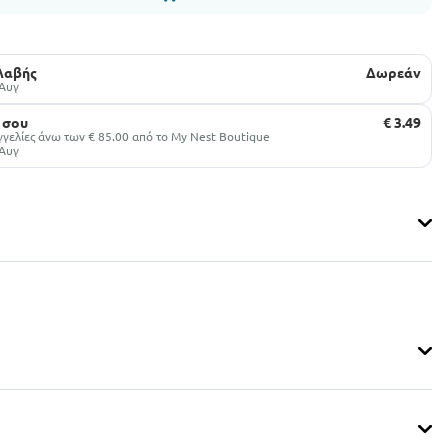
αλαβής
Δωρεάν
 Αυγ
 σου
€ 3.49
γελίες άνω των € 85.00 από το My Nest Boutique
 Αυγ