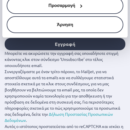
Προσαρμογή
Εάν θέλετε να αποκτήσετε έγκαιρη πρόσβαση σε
αποκλειστικές προσφορές, νέα προϊόντα και τα
τελευταία μας νέα, εγγραφείτε παρακάτω.
Άρνηση
Εγγραφή
Μπορείτε να ακυρώσετε την εγγραφή σας οποιαδήποτε στιγμή
κάνοντας κλικ στον σύνδεσμο ‘Unsubscribe’ στο τέλος
οποιουδήποτε email.
Συνεργαζόμαστε με έναν τρίτο πάροχο, το Mailjet, για να
αποστέλλουμε αυτά τα emails και να συλλέγουμε στατιστικά
στοιχεία σχετικά με τα κλικ στους συνδέσμους, για να μας
βοηθήσουν να βελτιώνουμε τα email μας, τα οποία δεν
χρησιμοποιούν καμία τεχνολογία για την αποθήκευση ή την
πρόσβαση σε δεδομένα στη συσκευή σας. Για περισσότερες
πληροφορίες σχετικά με το πώς χρησιμοποιούμε τα προσωπικά
σας δεδομένα, δείτε την
Δήλωση Προστασίας Προσωπικών
Δεδομένων
.
Αυτός ο ιστότοπος προστατεύεται από το reCAPTCHA και ισχύει η