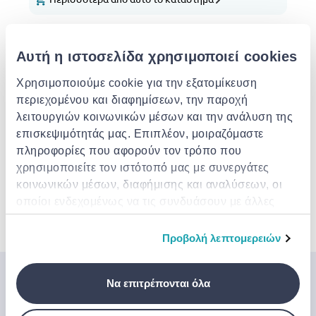
Επιλογές μεταφορικών
Αυτή η ιστοσελίδα χρησιμοποιεί cookies
Σημεία / Θυρίδες παραλαβής
Δωρεάν
Εκτ. παράδοση: 07 Αυγ - 10 Αυγ
Χρησιμοποιούμε cookie για την εξατομίκευση
Παράδοση στην πόρτα σου
€ 3.49
περιεχομένου και διαφημίσεων, την παροχή
Δωρεάν αποστολή για παραγγελίες άνω των €
85.00 από το DOZZE
λειτουργιών κοινωνικών μέσων και την ανάλυση της
Εκτ. παράδοση: 10 Αυγ - 12 Αυγ
επισκεψιμότητάς μας. Επιπλέον, μοιραζόμαστε
πληροφορίες που αφορούν τον τρόπο που
Περιγραφή
χρησιμοποιείτε τον ιστότοπό μας με συνεργάτες
κοινωνικών μέσων, διαφήμισης και αναλύσεων, οι
οποίοι ενδεχομένως να τις συνδυάσουν με άλλες
Χαρακτηριστικά
πληροφορίες που τους έχετε παραχωρήσει ή τις
οποίες έχουν συλλέξει σε σχέση με την από μέρους
Προβολή λεπτομερειών
σας χρήση των υπηρεσιών τους.
Μπες στον κόσμο της
Να επιτρέπονται όλα
Jinius