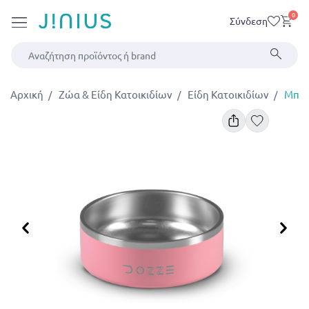
0
Σύνδεση
Αρχική
Ζώα & Είδη Κατοικιδίων
Είδη Κατοικιδίων
Μπολ
Προηγούμενο
Επ