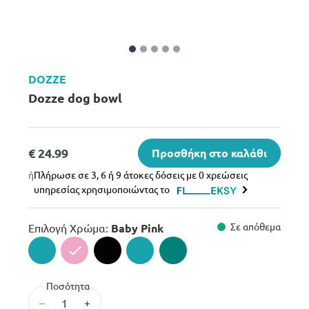
DOZZE
Dozze dog bowl
€ 24.99
Προσθήκη στο καλάθι
ή
Πλήρωσε σε 3, 6 ή 9 άτοκες δόσεις με 0 χρεώσεις
υπηρεσίας χρησιμοποιώντας το
Σε απόθεμα
Επιλογή Χρώμα:
Baby Pink
selected
Ποσότητα
–
+